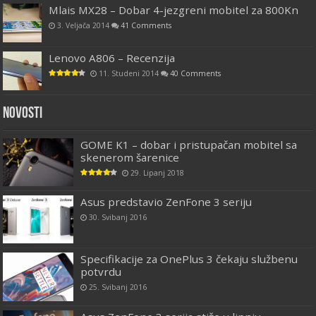
Mlais MX28 – Dobar 4-jezgreni mobitel za 800Kn
3. Veljača 2014
41 Comments
Lenovo A806 – Recenzija
11. Studeni 2014
40 Comments
Novosti
GOME K1 – dobar i pristupačan mobitel sa
skenerom šarenice
29. Lipanj 2018
Asus predstavio ZenFone 3 seriju
30. Svibanj 2016
Specifikacije za OnePlus 3 čekaju službenu
potvrdu
25. Svibanj 2016