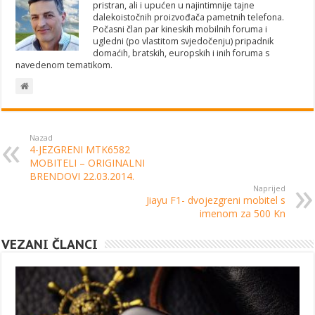
pristran, ali i upućen u najintimnije tajne
dalekoistočnih proizvođača pametnih telefona.
Počasni član par kineskih mobilnih foruma i
ugledni (po vlastitom svjedočenju) pripadnik
domaćih, bratskih, europskih i inih foruma s
navedenom tematikom.
Nazad
4-JEZGRENI MTK6582
MOBITELI – ORIGINALNI
BRENDOVI 22.03.2014.
Naprijed
Jiayu F1- dvojezgreni mobitel s
imenom za 500 Kn
VEZANI ČLANCI