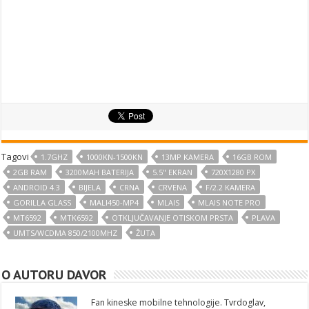
Tagovi
1.7GHZ
1000KN-1500KN
13MP KAMERA
16GB ROM
2GB RAM
3200MAH BATERIJA
5.5" EKRAN
720X1280 PX
ANDROID 4.3
BIJELA
CRNA
CRVENA
F/2.2 KAMERA
GORILLA GLASS
MALI450-MP4
MLAIS
MLAIS NOTE PRO
MT6592
MTK6592
OTKLJUČAVANJE OTISKOM PRSTA
PLAVA
UMTS/WCDMA 850/2100MHZ
ŽUTA
O AUTORU DAVOR
Fan kineske mobilne tehnologije. Tvrdoglav,