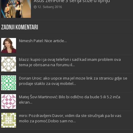
Asus ZenFone 3 serija stiže u lipnju
12. Svibanj 2016
Zadnji komentari
Nimesh Patel: Nice article...
blazz: kupio i ja ovaj telefon i sad kad imam problem ova
tema je obrisana na forumu il...
Dorian Uroic: ako uopce ima jel moze link za stranicu gdje se
prodaje staklo za ovaj mobitel...
Matej Šovi Martinović: Bilo bi odlično da bude 5 ili 5.2 inča
ekran...
miro: Pozdravljeni Davor, vidim da ste stručnjak pa bi vas
molio za pomoć.Dobio sam no...