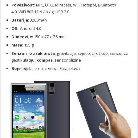
Povezivost
: NFC, OTG, Miracast, WiFi Hotspot, Bluetooth
4.0, WiFi 802.11 N / b / g, USB 2.0
Baterija
: 3200mAh
OS
: Android 4.3
Dimenzije
: 150 x 77 x 7.5 mm
Masa
: 155 g
Senzori
:
otisak prsta
, gravitacija, svjetlo, žiroskop, senzor za
gestikulaciju,
kompas
, senzor blizine
Boje
: bijela, crna, crvena, žuta, plava