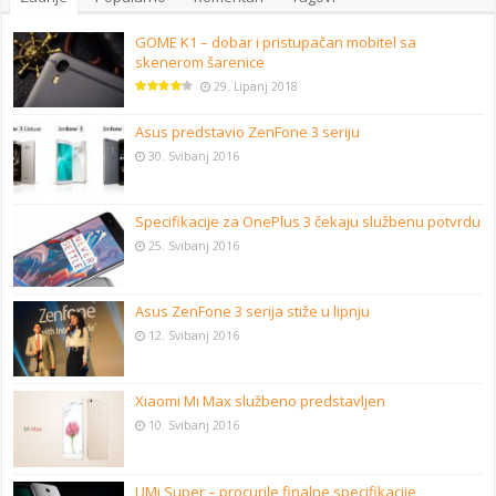
GOME K1 – dobar i pristupačan mobitel sa
skenerom šarenice
29. Lipanj 2018
Asus predstavio ZenFone 3 seriju
30. Svibanj 2016
Specifikacije za OnePlus 3 čekaju službenu potvrdu
25. Svibanj 2016
Asus ZenFone 3 serija stiže u lipnju
12. Svibanj 2016
Xiaomi Mi Max službeno predstavljen
10. Svibanj 2016
UMi Super – procurile finalne specifikacije