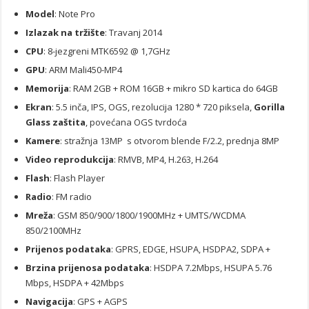
Model
: Note Pro
Izlazak na tržište
: Travanj 2014
CPU
: 8-jezgreni MTK6592 @ 1,7GHz
GPU
: ARM Mali450-MP4
Memorija
: RAM 2GB + ROM 16GB + mikro SD kartica do 64GB
Ekran
: 5.5 inča, IPS, OGS, rezolucija 1280 * 720 piksela,
Gorilla
Glass zaštita
, povećana OGS tvrdoća
Kamere
: stražnja 13MP s otvorom blende F/2.2, prednja 8MP
Video reprodukcija
: RMVB, MP4, H.263, H.264
Flash
: Flash Player
Radio
: FM radio
Mreža
: GSM 850/900/1800/1900MHz + UMTS/WCDMA
850/2100MHz
Prijenos podataka
: GPRS, EDGE, HSUPA, HSDPA2, SDPA +
Brzina prijenosa podataka
: HSDPA 7.2Mbps, HSUPA 5.76
Mbps, HSDPA + 42Mbps
Navigacija
: GPS + AGPS