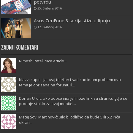
potvrdu
25. Svibanj 2016
Asus ZenFone 3 serija stiže u lipnju
12. Svibanj 2016
Zadnji komentari
Nimesh Patel: Nice article...
blazz: kupio i ja ovaj telefon i sad kad imam problem ova
tema je obrisana na forumu il...
Dorian Uroic: ako uopce ima jel moze link za stranicu gdje se
prodaje staklo za ovaj mobitel...
Matej Šovi Martinović: Bilo bi odlično da bude 5 ili 5.2 inča
ekran...