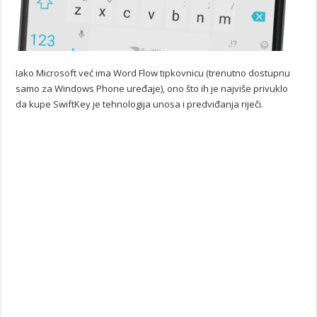
Iako Microsoft već ima Word Flow tipkovnicu (trenutno dostupnu
samo za Windows Phone uređaje), ono što ih je najviše privuklo
da kupe SwiftKey je tehnologija unosa i predviđanja riječi.