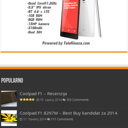
Popularno
Coolpad F1 – Recenzija
10. Lipanj 2014
153 Comments
Coolpad F1 8297W – Best Buy kandidat za 2014.
17. Travanj 2014
111 Comments