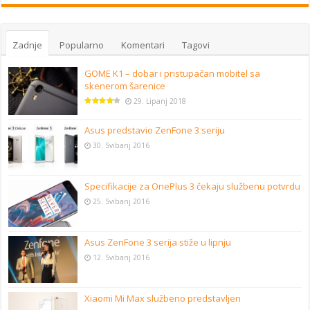
Zadnje
Popularno
Komentari
Tagovi
GOME K1 – dobar i pristupačan mobitel sa
skenerom šarenice
29. Lipanj 2018
Asus predstavio ZenFone 3 seriju
30. Svibanj 2016
Specifikacije za OnePlus 3 čekaju službenu potvrdu
25. Svibanj 2016
Asus ZenFone 3 serija stiže u lipnju
12. Svibanj 2016
Xiaomi Mi Max službeno predstavljen