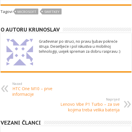
Tagovi
MICROSOFT
SWIFTKEY
O AUTORU KRUNOSLAV
Građevinar po struci, no pravu ljubav pokreće
struja. Desetljeće i pol iskustva u mobilnoj
tehnologiji, uvijek spreman za dobru raspravu :)
Nazad
HTC One M10 – prve
informacije
Naprijed
Lenovo Vibe P1 Turbo – za sve
kojima treba velika baterija
VEZANI ČLANCI