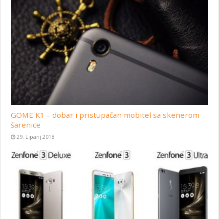
GOME K1 – dobar i pristupačan mobitel sa skenerom
šarenice
29. Lipanj 2018