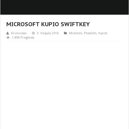
MICROSOFT KUPIO SWIFTKEY
Krunoslav
3. Veljača 2016
Mobiteli
,
Phableti
,
Vijesti
1,896 Pregleda