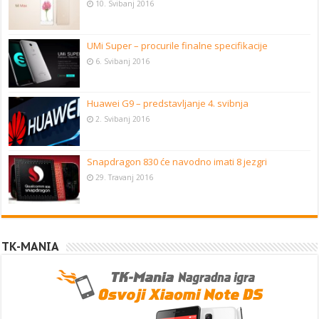
10. Svibanj 2016
UMi Super – procurile finalne specifikacije
6. Svibanj 2016
Huawei G9 – predstavljanje 4. svibnja
2. Svibanj 2016
Snapdragon 830 će navodno imati 8 jezgri
29. Travanj 2016
TK-MANIA