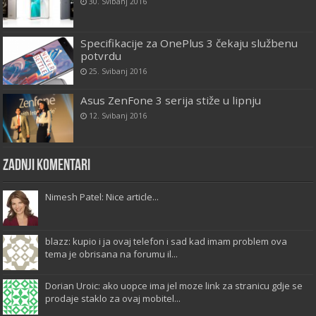
30. Svibanj 2016
Specifikacije za OnePlus 3 čekaju službenu
potvrdu
25. Svibanj 2016
Asus ZenFone 3 serija stiže u lipnju
12. Svibanj 2016
Zadnji komentari
Nimesh Patel: Nice article...
blazz: kupio i ja ovaj telefon i sad kad imam problem ova
tema je obrisana na forumu il...
Dorian Uroic: ako uopce ima jel moze link za stranicu gdje se
prodaje staklo za ovaj mobitel...