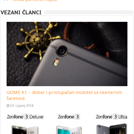
VEZANI ČLANCI
GOME K1 – dobar i pristupačan mobitel sa skenerom
šarenice
29. Lipanj 2018