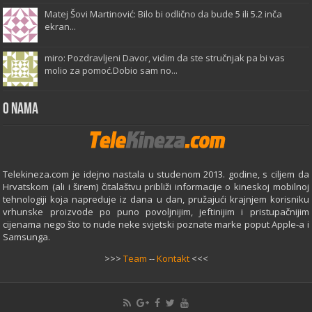
Matej Šovi Martinović: Bilo bi odlično da bude 5 ili 5.2 inča
ekran...
miro: Pozdravljeni Davor, vidim da ste stručnjak pa bi vas
molio za pomoć.Dobio sam no...
O Nama
Telekineza.com je idejno nastala u studenom 2013. godine, s ciljem da
Hrvatskom (ali i širem) čitalaštvu približi informacije o kineskoj mobilnoj
tehnologiji koja napreduje iz dana u dan, pružajući krajnjem korisniku
vrhunske proizvode po puno povoljnijim, jeftinijim i pristupačnijim
cijenama nego što to nude neke svjetski poznate marke poput Apple-a i
Samsunga.
>>>
Team
--
Kontakt
<<<