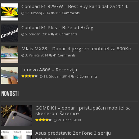
Coolpad F1 8297W – Best Buy kandidat za 2014.
17. Travanj 2014
111 Comments
Coolpad F1 Plus – Brže od Bržeg
5. Studeni 2014
70 Comments
Mlais MX28 – Dobar 4-jezgreni mobitel za 800Kn
3. Veljača 2014
41 Comments
Lenovo A806 – Recenzija
11. Studeni 2014
40 Comments
Novosti
GOME K1 – dobar i pristupačan mobitel sa
skenerom šarenice
29. Lipanj 2018
Asus predstavio ZenFone 3 seriju