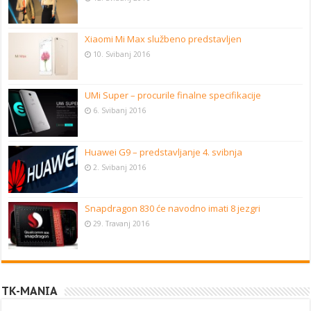
Xiaomi Mi Max službeno predstavljen
10. Svibanj 2016
UMi Super – procurile finalne specifikacije
6. Svibanj 2016
Huawei G9 – predstavljanje 4. svibnja
2. Svibanj 2016
Snapdragon 830 će navodno imati 8 jezgri
29. Travanj 2016
TK-MANIA