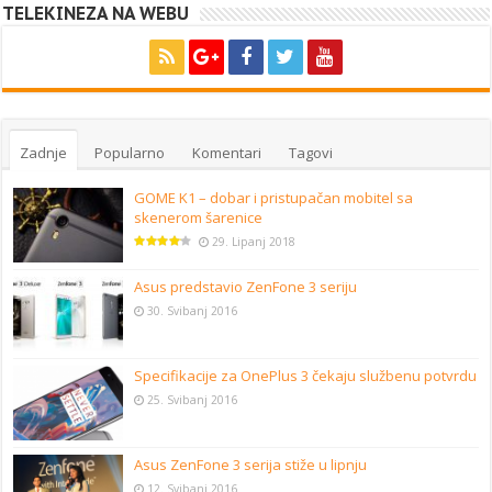
TELEKINEZA NA WEBU
Zadnje
Popularno
Komentari
Tagovi
GOME K1 – dobar i pristupačan mobitel sa
skenerom šarenice
29. Lipanj 2018
Asus predstavio ZenFone 3 seriju
30. Svibanj 2016
Specifikacije za OnePlus 3 čekaju službenu potvrdu
25. Svibanj 2016
Asus ZenFone 3 serija stiže u lipnju
12. Svibanj 2016