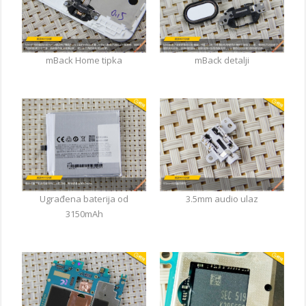
mBack Home tipka
mBack detalji
Ugrađena baterija od
3.5mm audio ulaz
3150mAh