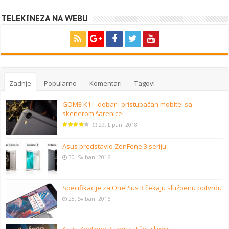
TELEKINEZA NA WEBU
Zadnje
Popularno
Komentari
Tagovi
GOME K1 – dobar i pristupačan mobitel sa
skenerom šarenice
29. Lipanj 2018
Asus predstavio ZenFone 3 seriju
30. Svibanj 2016
Specifikacije za OnePlus 3 čekaju službenu potvrdu
25. Svibanj 2016
Asus ZenFone 3 serija stiže u lipnju