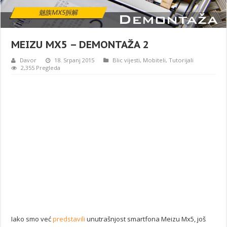
MEIZU MX5 – DEMONTAŽA 2
Davor
18. Srpanj 2015
Blic vijesti
,
Mobiteli
,
Tutorijali
2,355 Pregleda
Iako smo već
predstavili
unutrašnjost smartfona Meizu Mx5, još