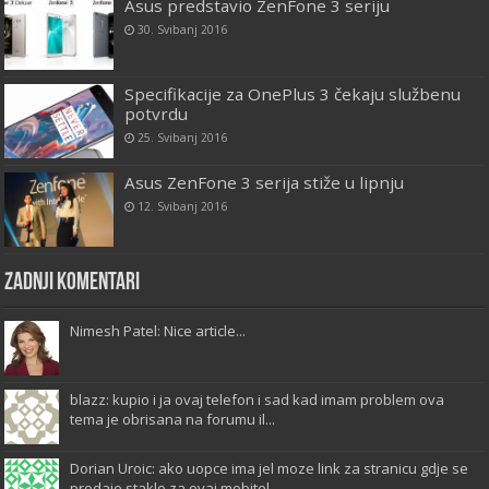
Asus predstavio ZenFone 3 seriju
30. Svibanj 2016
Specifikacije za OnePlus 3 čekaju službenu
potvrdu
25. Svibanj 2016
Asus ZenFone 3 serija stiže u lipnju
12. Svibanj 2016
Zadnji komentari
Nimesh Patel: Nice article...
blazz: kupio i ja ovaj telefon i sad kad imam problem ova
tema je obrisana na forumu il...
Dorian Uroic: ako uopce ima jel moze link za stranicu gdje se
prodaje staklo za ovaj mobitel...