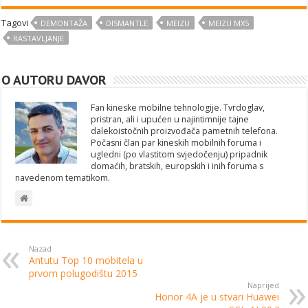
Tagovi
DEMONTAŽA
DISMANTLE
MEIZU
MEIZU MX5
RASTAVLJANJE
O AUTORU DAVOR
Fan kineske mobilne tehnologije. Tvrdoglav,
pristran, ali i upućen u najintimnije tajne
dalekoistočnih proizvođača pametnih telefona.
Počasni član par kineskih mobilnih foruma i
ugledni (po vlastitom svjedočenju) pripadnik
domaćih, bratskih, europskih i inih foruma s
navedenom tematikom.
Nazad
Antutu Top 10 mobitela u
prvom polugodištu 2015
Naprijed
Honor 4A je u stvari Huawei