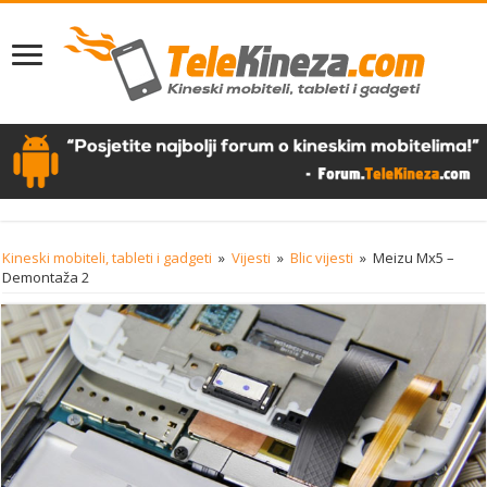
Kineski mobiteli, tableti i gadgeti
»
Vijesti
»
Blic vijesti
»
Meizu Mx5 –
Demontaža 2