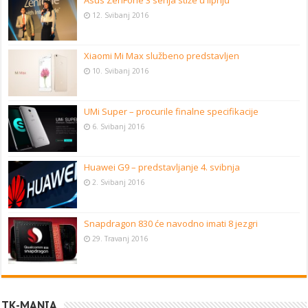
12. Svibanj 2016
Xiaomi Mi Max službeno predstavljen
10. Svibanj 2016
UMi Super – procurile finalne specifikacije
6. Svibanj 2016
Huawei G9 – predstavljanje 4. svibnja
2. Svibanj 2016
Snapdragon 830 će navodno imati 8 jezgri
29. Travanj 2016
TK-MANIA