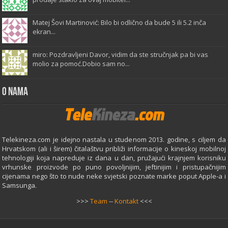
Matej Šovi Martinović: Bilo bi odlično da bude 5 ili 5.2 inča
ekran...
miro: Pozdravljeni Davor, vidim da ste stručnjak pa bi vas
molio za pomoć.Dobio sam no...
O Nama
Telekineza.com je idejno nastala u studenom 2013. godine, s ciljem da
Hrvatskom (ali i širem) čitalaštvu približi informacije o kineskoj mobilnoj
tehnologiji koja napreduje iz dana u dan, pružajući krajnjem korisniku
vrhunske proizvode po puno povoljnijim, jeftinijim i pristupačnijim
cijenama nego što to nude neke svjetski poznate marke poput Apple-a i
Samsunga.
>>>
Team
--
Kontakt
<<<