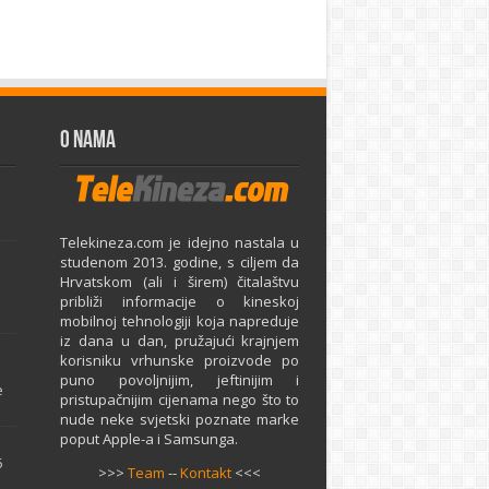
O Nama
Telekineza.com je idejno nastala u
studenom 2013. godine, s ciljem da
Hrvatskom (ali i širem) čitalaštvu
približi informacije o kineskoj
mobilnoj tehnologiji koja napreduje
iz dana u dan, pružajući krajnjem
e
korisniku vrhunske proizvode po
puno povoljnijim, jeftinijim i
e
pristupačnijim cijenama nego što to
nude neke svjetski poznate marke
poput Apple-a i Samsunga.
5
>>>
Team
--
Kontakt
<<<