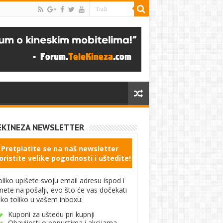
EKINEZA NEWSLETTER
Pretplatite se na naš newsletter
oristite velike pogodnosti i uštedite!
liko upišete svoju email adresu ispod i
knete na pošalji, evo što će vas dočekati
ko toliko u vašem inboxu:
Kuponi za uštedu pri kupnji
Obavijesti o popustima i akcijama