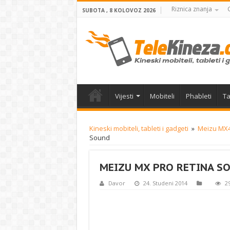
Riznica znanja
SUBOTA , 8 KOLOVOZ 2026
Vijesti
Mobiteli
Phableti
Ta
Kineski mobiteli, tableti i gadgeti
»
Meizu MX4 
Sound
MEIZU MX PRO RETINA S
Davor
24. Studeni 2014
2