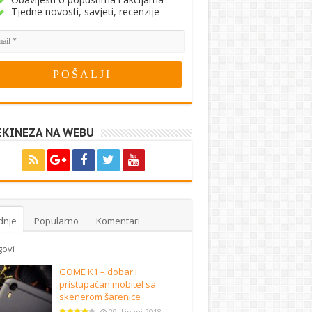
Tjedne novosti, savjeti, recenzije
EKINEZA NA WEBU
dnje
Popularno
Komentari
govi
GOME K1 – dobar i
pristupačan mobitel sa
skenerom šarenice