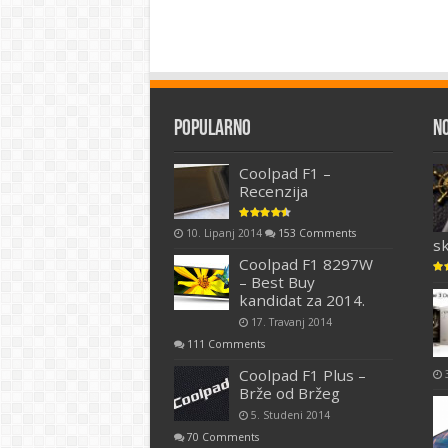
Popularno
N
Coolpad F1 –
Recenzija
10. Lipanj 2014
153 Comments
s
Coolpad F1 8297W
– Best Buy
kandidat za 2014.
17. Travanj 2014
111 Comments
Coolpad F1 Plus –
Brže od Bržeg
5. Studeni 2014
70 Comments