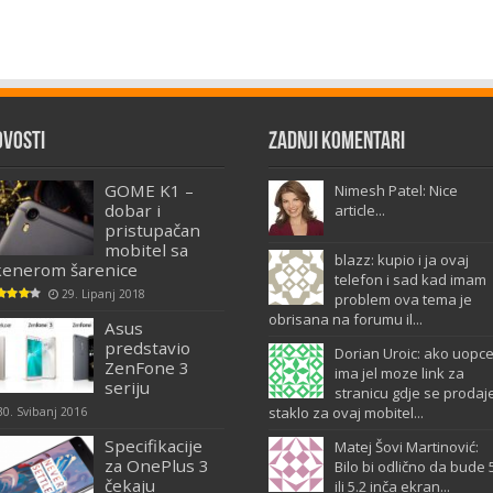
ovosti
Zadnji komentari
GOME K1 –
Nimesh Patel: Nice
dobar i
article...
pristupačan
mobitel sa
blazz: kupio i ja ovaj
kenerom šarenice
telefon i sad kad imam
29. Lipanj 2018
problem ova tema je
obrisana na forumu il...
Asus
predstavio
Dorian Uroic: ako uopc
ZenFone 3
ima jel moze link za
seriju
stranicu gdje se prodaj
staklo za ovaj mobitel...
30. Svibanj 2016
Specifikacije
Matej Šovi Martinović:
za OnePlus 3
Bilo bi odlično da bude 
čekaju
ili 5.2 inča ekran...