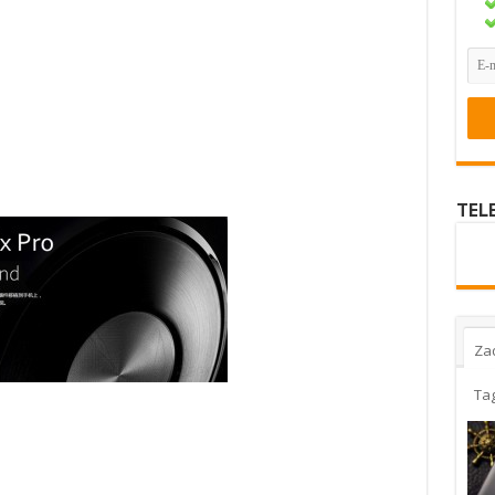
TEL
Za
Ta