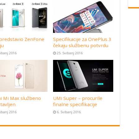
predstavio ZenFone
Specifikacije za OnePlus 3
ju
čekaju službenu potvrdu
vibanj 2016
25. Svibanj 2016
i Mi Max službeno
UMi Super – procurile
tavljen
finalne specifikacije
vibanj 2016
6. Svibanj 2016