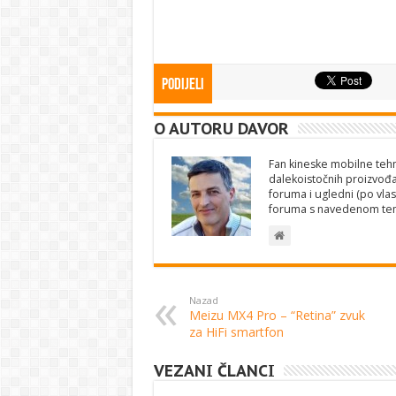
Podijeli
O AUTORU DAVOR
Fan kineske mobilne tehno
dalekoistočnih proizvođa
foruma i ugledni (po vlas
foruma s navedenom te
Nazad
Meizu MX4 Pro – “Retina” zvuk
za HiFi smartfon
VEZANI ČLANCI