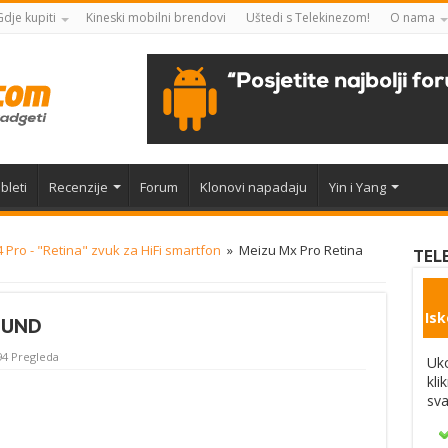
Gdje kupiti
Kineski mobilni brendovi
Uštedi s Telekinezom!
O nama
bleti
Recenzije
Forum
Klonovi napadaju
Yin i Yang
Pro - "Retina" zvuk za HiFi smartfon
»
Meizu Mx Pro Retina
TEL
Isk
OUND
94 Pregleda
Uko
kli
sva