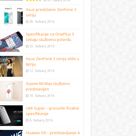
29. Lipanj 2018
Asus predstavio ZenFone 3
seriju
30. Svibanj 2016
Specifikacije za OnePlus 3
čekaju službenu potvrdu
25. Svibanj 2016
Asus ZenFone 3 serija stiže u
lipnju
12. Svibanj 2016
Xiaomi Mi Max službeno
predstavljen
10. Svibanj 2016
UMi Super – procurile finalne
specifikacije
6. Svibanj 2016
Huawei G9 – predstavljanje 4.