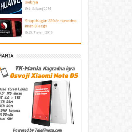
svibnja
2. Svibanj 2016
Snapdragon 830 će navodno
imati 8 jezgri
29. Travanj 2016
MANIA