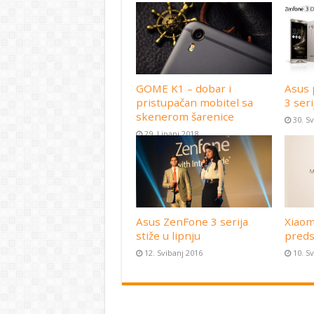
GOME K1 – dobar i
Asus 
pristupačan mobitel sa
3 seri
skenerom šarenice
30. S
29. Lipanj 2018
Asus ZenFone 3 serija
Xiaom
stiže u lipnju
preds
12. Svibanj 2016
10. S