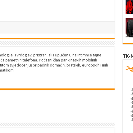
logije. Tvrdoglav, pristran, ali i upućen u najintimnije tajne
TK-
ča pametnih telefona. Počasni član par kineskih mobilnih
titom svjedočenju) pripadnik domaćih, bratskih, europskih i inih
matikom.