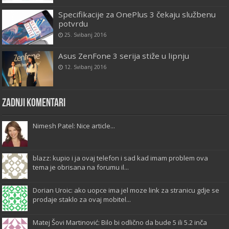
Specifikacije za OnePlus 3 čekaju službenu
potvrdu
25. Svibanj 2016
Asus ZenFone 3 serija stiže u lipnju
12. Svibanj 2016
Zadnji komentari
Nimesh Patel: Nice article...
blazz: kupio i ja ovaj telefon i sad kad imam problem ova
tema je obrisana na forumu il...
Dorian Uroic: ako uopce ima jel moze link za stranicu gdje se
prodaje staklo za ovaj mobitel...
Matej Šovi Martinović: Bilo bi odlično da bude 5 ili 5.2 inča