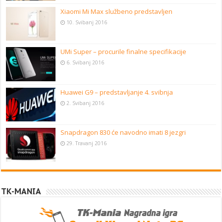
Xiaomi Mi Max službeno predstavljen
10. Svibanj 2016
UMi Super – procurile finalne specifikacije
6. Svibanj 2016
Huawei G9 – predstavljanje 4. svibnja
2. Svibanj 2016
Snapdragon 830 će navodno imati 8 jezgri
29. Travanj 2016
TK-MANIA