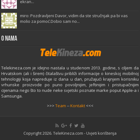
ekran...
miro: Pozdravljeni Davor, vidim da ste stručnjak pa bi vas
molio za pomoć.Dobio sam no...
O Nama
Telekineza.com je idejno nastala u studenom 2013. godine, s ciljem da
Hrvatskom (ali i širem) čitalaštvu približi informacije o kineskoj mobilnoj
tehnologiji koja napreduje iz dana u dan, pružajući krajnjem korisniku
vrhunske proizvode po puno povoljnijim, jeftinijim i pristupačnijim
cijenama nego što to nude neke svjetski poznate marke poput Apple-a i
Samsunga.
>>>
Team
--
Kontakt
<<<
Copyright 2026. TeleKineza.com -
Uvjeti korištenja