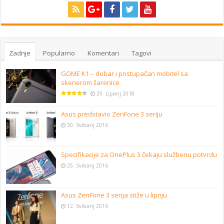
Zadnje
Popularno
Komentari
Tagovi
GOME K1 – dobar i pristupačan mobitel sa
skenerom šarenice
29. Lipanj 2018
Asus predstavio ZenFone 3 seriju
30. Svibanj 2016
Specifikacije za OnePlus 3 čekaju službenu potvrdu
25. Svibanj 2016
Asus ZenFone 3 serija stiže u lipnju
12. Svibanj 2016