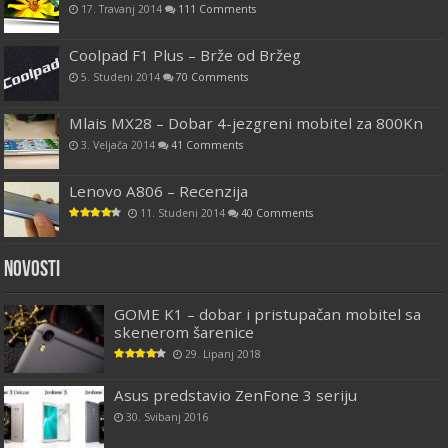
17. Travanj 2014
111 Comments
Coolpad F1 Plus – Brže od Bržeg
5. Studeni 2014
70 Comments
Mlais MX28 – Dobar 4-jezgreni mobitel za 800Kn
3. Veljača 2014
41 Comments
Lenovo A806 – Recenzija
11. Studeni 2014
40 Comments
Novosti
GOME K1 – dobar i pristupačan mobitel sa
skenerom šarenice
29. Lipanj 2018
Asus predstavio ZenFone 3 seriju
30. Svibanj 2016