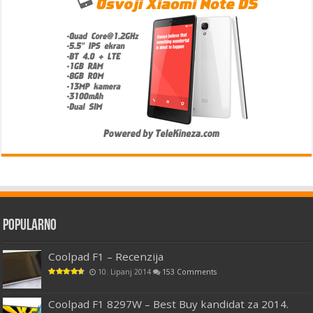
Popularno
Coolpad F1 – Recenzija
10. Lipanj 2014
153 Comments
Coolpad F1 8297W – Best Buy kandidat za 2014.