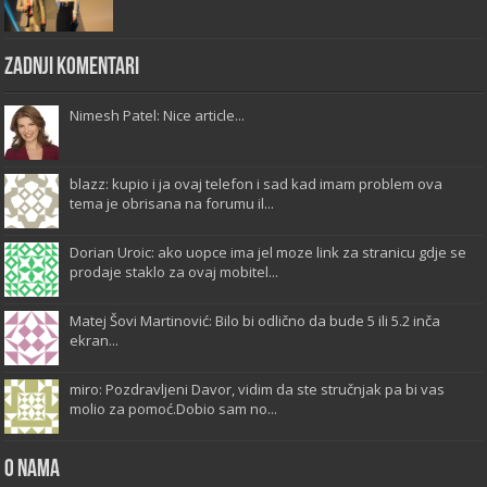
Zadnji komentari
Nimesh Patel: Nice article...
blazz: kupio i ja ovaj telefon i sad kad imam problem ova
tema je obrisana na forumu il...
Dorian Uroic: ako uopce ima jel moze link za stranicu gdje se
prodaje staklo za ovaj mobitel...
Matej Šovi Martinović: Bilo bi odlično da bude 5 ili 5.2 inča
ekran...
miro: Pozdravljeni Davor, vidim da ste stručnjak pa bi vas
molio za pomoć.Dobio sam no...
O Nama