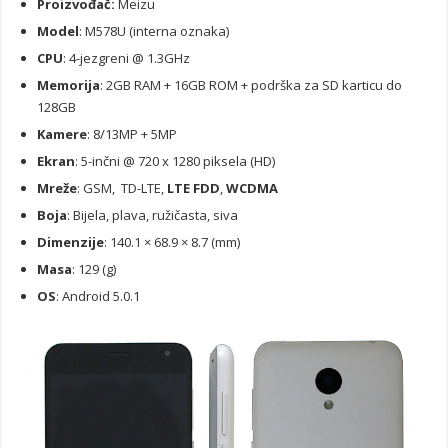
Proizvođač:
Meizu
Model
: M578U (interna oznaka)
CPU
: 4-jezgreni @ 1.3GHz
Memorija
: 2GB RAM + 16GB ROM + podrška za SD karticu do
128GB
Kamere
: 8/13MP + 5MP
Ekran
: 5-inčni @ 720 x 1280 piksela (HD)
Mreže
: GSM, TD-LTE,
LTE FDD
,
WCDMA
Boja
: Bijela, plava, ružičasta, siva
Dimenzije
: 140.1 × 68.9 × 8.7 (mm)
Masa
: 129 (g)
OS
: Android 5.0.1