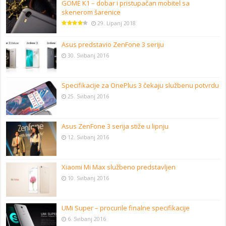
GOME K1 – dobar i pristupačan mobitel sa
skenerom šarenice
29. Lipanj 2018
Asus predstavio ZenFone 3 seriju
30. Svibanj 2016
Specifikacije za OnePlus 3 čekaju službenu potvrdu
25. Svibanj 2016
Asus ZenFone 3 serija stiže u lipnju
12. Svibanj 2016
Xiaomi Mi Max službeno predstavljen
10. Svibanj 2016
UMi Super – procurile finalne specifikacije
6. Svibanj 2016