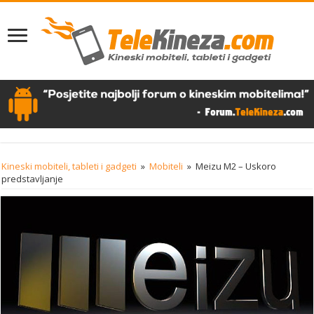
Kineski mobiteli, tableti i gadgeti
»
Mobiteli
»
Meizu M2 – Uskoro
predstavljanje