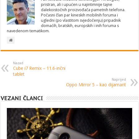
pristran, ali i upućen u najintimnije tajne
dalekoistočnih proizvođača pametnih telefona.
Počasni član par kineskih mobilnih foruma i
ugledni (po vlastitom svjedočenju) pripadnik
domaćih, bratskih, europskih i inih foruma s
navedenom tematikom.
Nazad
Cube i7 Remix – 11.6-inčni
tablet
Naprijed
Oppo Mirror 5 – kao dijamant
VEZANI ČLANCI