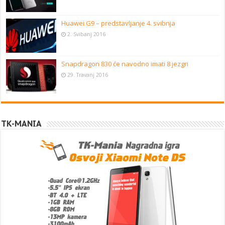
Huawei G9 – predstavljanje 4. svibnja
2. Svibanj 2016
Snapdragon 830 će navodno imati 8 jezgri
29. Travanj 2016
TK-MANIA