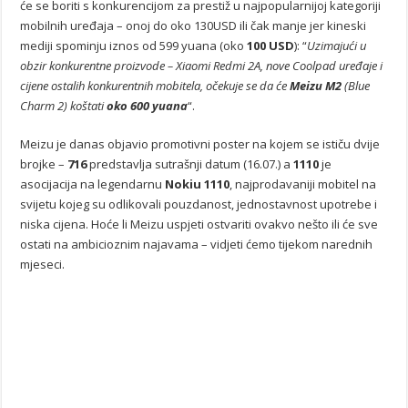
će se boriti s konkurencijom za prestiž u najpopularnijoj kategoriji
mobilnih uređaja – onoj do oko 130USD ili čak manje jer kineski
mediji spominju iznos od 599 yuana (oko
100 USD
): “
Uzimajući u
obzir konkurentne proizvode – Xiaomi Redmi 2A, nove Coolpad uređaje i
cijene ostalih konkurentnih mobitela, očekuje se da će
Meizu M2
(Blue
Charm 2) koštati
oko 600 yuana
“.
Meizu je danas objavio promotivni poster na kojem se ističu dvije
brojke –
716
predstavlja sutrašnji datum (16.07.) a
1110
je
asocijacija na legendarnu
Nokiu 1110
, najprodavaniji mobitel na
svijetu kojeg su odlikovali pouzdanost, jednostavnost upotrebe i
niska cijena. Hoće li Meizu uspjeti ostvariti ovakvo nešto ili će sve
ostati na ambicioznim najavama – vidjeti ćemo tijekom narednih
mjeseci.