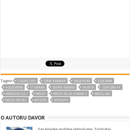
Tagovi
1.3GHZ CPU
13MP KAMERA
16GB ROM
2GB RAM
4-JEZGRENI
5" EKRAN
500KN-1000KN
64-BITA
720X1280 PX
ANDROID 5.0.1
MEIZU
MEIZU BLUE CHARM 2
MEIZU M2
MEIZU M578U
MT6735
MTK6735
O AUTORU DAVOR
Fan kineske mobilne tehnologije. Tvrdoglav,