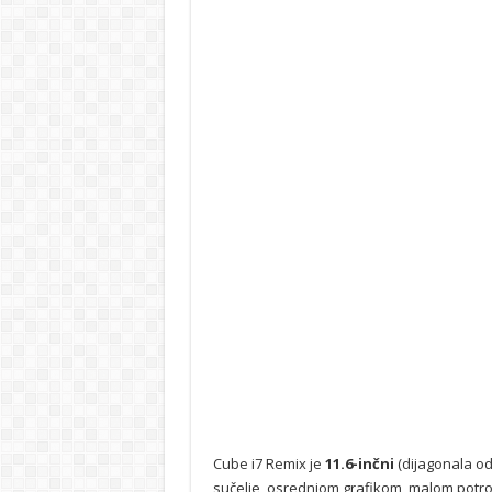
Cube i7 Remix je
11.6-inčni
(dijagonala od
sučelje, osrednjom grafikom, malom potro