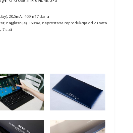
b/g/n, OTG USB, mikro HDMI, GPS
dby): 20.5mA, 409h/17 dana
ver, najglasnije): 360mA, neprestana reprodukcija od 23 sata
 7 sati