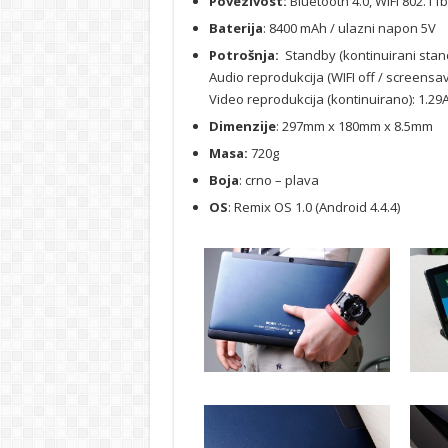
Povezivost:
Bluetooth 4.0, WiFi 802.11
Baterija
: 8400
mAh / ulazni napon 5V
Potrošnja:
Standby (kontinuirani stan
Audio reprodukcija (WIFI off / screensa
Video reprodukcija (kontinuirano): 1.29A,
Dimenzije
: 297mm x 180mm x 8.5mm
Masa:
720g
Boja
: crno – plava
OS
: Remix OS 1.0 (Android 4.4.4)