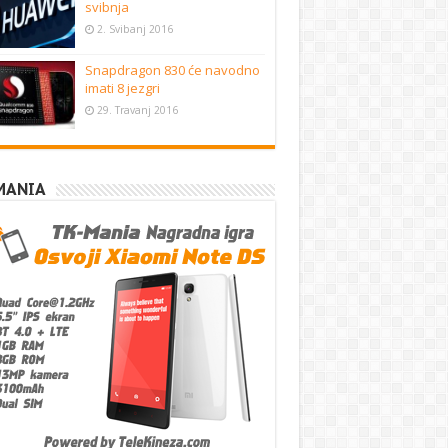
svibnja
2. Svibanj 2016
Snapdragon 830 će navodno
imati 8 jezgri
29. Travanj 2016
MANIA