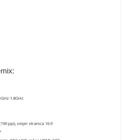
emix:
1.3GHz-1.8GHz
(190 ppi), omjer stranica 16:9
P