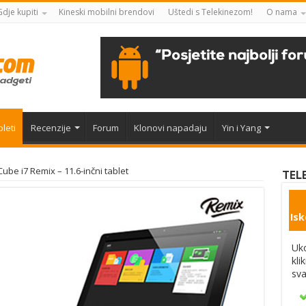
Gdje kupiti
Kineski mobilni brendovi
Uštedi s Telekinezom!
O nama
leti
Recenzije
Forum
Klonovi napadaju
Yin i Yang
Cube i7 Remix – 11.6-inčni tablet
TEL
Isk
Uko
kli
sva