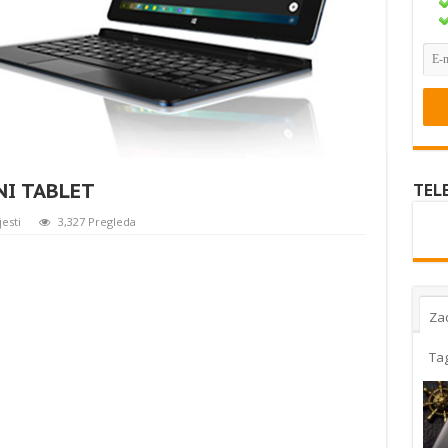
NI TABLET
TEL
jesti
3,327 Pregleda
Za
Ta