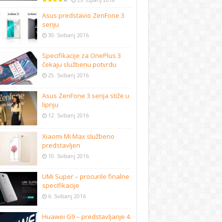
29. Lipanj 2018
Asus predstavio ZenFone 3
seriju
30. Svibanj 2016
Specifikacije za OnePlus 3
čekaju službenu potvrdu
25. Svibanj 2016
Asus ZenFone 3 serija stiže u
lipnju
12. Svibanj 2016
Xiaomi Mi Max službeno
predstavljen
10. Svibanj 2016
UMi Super – procurile finalne
specifikacije
6. Svibanj 2016
Huawei G9 – predstavljanje 4.