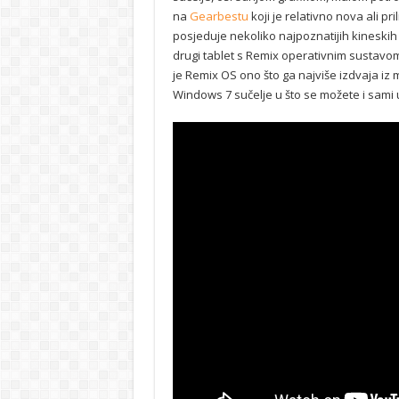
na
Gearbestu
koji je relativno nova ali pr
posjeduje nekoliko najpoznatijih kineskih 
drugi tablet s Remix operativnim sustavom
je Remix OS ono što ga najviše izdvaja iz 
Windows 7 sučelje u što se možete i sami uv