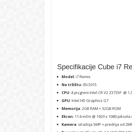
Specifikacije Cube i7 R
Model
: i7 Remix
Na tržištu
: 05/2015
CPU
: 4-jezgreni Intel CR V2 Z3735F @ 
GPU
: Intel HD Graphics G7
Memorija
: 2GB RAM + 32GB ROM
Ekran
: 11.6-inčni @ 1920 x 1080 piksela 
Kamera
: stražnja 5MP + prednja od 2M