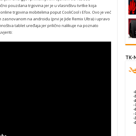
ilično pouzdana trgovina jer je u vlasništvu tvrtke koja
online trgovina mobitelima poput CooliCool i Efox. Ovo je već
 zasnovanom na androidu (prvi je Jide Remix Ultra) i upravo
mnoštva tablet uređaja jer prilično nalikuje na poznato
jeriti:
TK-