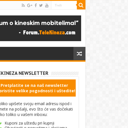
EKINEZA NEWSLETTER
Pretplatite se na naš newsletter
oristite velike pogodnosti i uštedite!
liko upišete svoju email adresu ispod i
knete na pošalji, evo što će vas dočekati
ko toliko u vašem inboxu:
Kuponi za uštedu pri kupnji
Obavijesti o popustima i akcijama