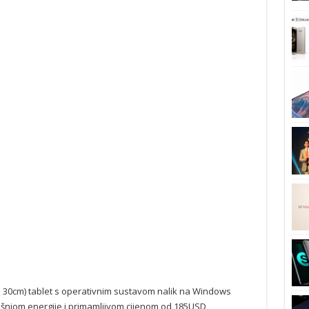
 30cm) tablet s operativnim sustavom nalik na Windows
šnjom energije i primamljivom cijenom od 185USD