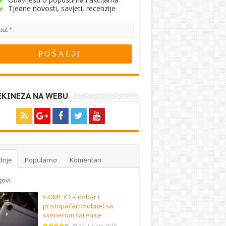
Tjedne novosti, savjeti, recenzije
EKINEZA NA WEBU
dnje
Popularno
Komentari
govi
GOME K1 – dobar i
pristupačan mobitel sa
skenerom šarenice