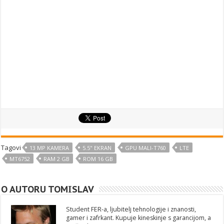
Tagovi
13 MP KAMERA
5.5" EKRAN
GPU MALI-T760
LTE
MT6752
RAM 2 GB
ROM 16 GB
O AUTORU TOMISLAV
Student FER-a, ljubitelj tehnologije i znanosti,
gamer i zafrkant. Kupuje kineskinje s garancijom, a