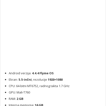
Android verzija:
4.4.4 Flyme OS
Ekran:
5.5-inčni
, rezolucije
1920×1080
CPU: 64-bitni MT6752, radnog takta 1.7 GHz
GPU: Mali-T760
RAM:
2 GB
Interna memorija:
16 GB