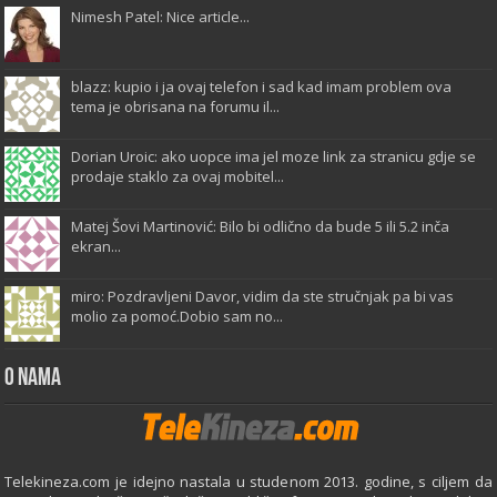
Nimesh Patel: Nice article...
blazz: kupio i ja ovaj telefon i sad kad imam problem ova
tema je obrisana na forumu il...
Dorian Uroic: ako uopce ima jel moze link za stranicu gdje se
prodaje staklo za ovaj mobitel...
Matej Šovi Martinović: Bilo bi odlično da bude 5 ili 5.2 inča
ekran...
miro: Pozdravljeni Davor, vidim da ste stručnjak pa bi vas
molio za pomoć.Dobio sam no...
O Nama
Telekineza.com je idejno nastala u studenom 2013. godine, s ciljem da