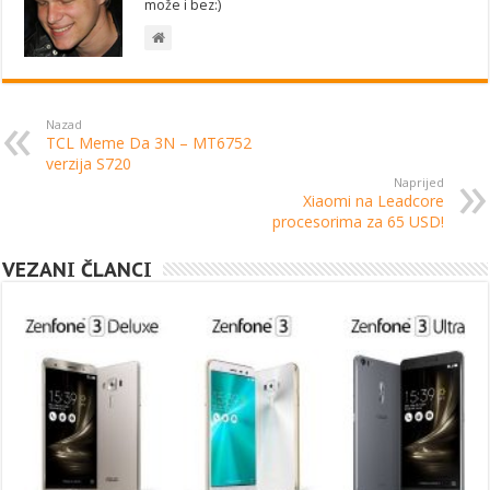
može i bez:)
Nazad
TCL Meme Da 3N – MT6752
verzija S720
Naprijed
Xiaomi na Leadcore
procesorima za 65 USD!
VEZANI ČLANCI