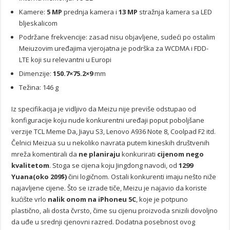
Kamere:
5 MP
prednja kamera i
13 MP
stražnja kamera sa LED
bljeskalicom
Podržane frekvencije: zasad nisu objavljene, sudeći po ostalim
Meiuzovim uređajima vjerojatna je podrška za WCDMA i FDD-
LTE koji su relevantni u Europi
Dimenzije:
150.7×75.2×9
mm
Težina: 146 g
Iz specifikacija je vidljivo da Meizu nije previše odstupao od
konfiguracije koju nude konkurentni uređaji poput poboljšane
verzije TCL Meme Da, Jiayu S3, Lenovo A936 Note 8, Coolpad F2 itd.
Čelnici Meizua su u nekoliko navrata putem kineskih društvenih
mreža komentirali da
ne planiraju
konkurirati
cijenom nego
kvalitetom
. Stoga se cijena koju Jingdong navodi, od
1299
Yuana(oko 209$)
čini logičnom. Ostali konkurenti imaju nešto niže
najavljene cijene. Što se izrade tiče, Meizu je najavio da koriste
kućište vrlo
nalik onom na iPhoneu 5C
, koje je potpuno
plastično, ali dosta čvrsto, čime su cijenu proizvoda snizili dovoljno
da uđe u srednji cjenovni razred. Dodatna posebnost ovog