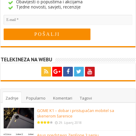
Obavijesti o popustima i akcijama
Tjedne novosti, savjeti, recenzije
TELEKINEZA NA WEBU
Zadnje
Popularno
Komentari
Tagovi
GOME K1 – dobar i pristupačan mobitel sa
skenerom šarenice
29. Lipanj 2018
Asus predstavio ZenFone 3 seriju