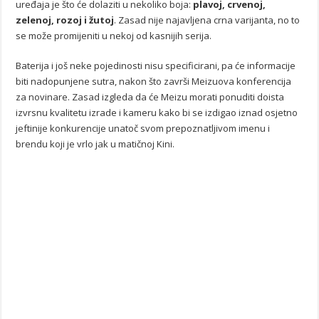
uređaja je što će dolaziti u nekoliko boja:
plavoj, crvenoj,
zelenoj, rozoj i žutoj
. Zasad nije najavljena crna varijanta, no to
se može promijeniti u nekoj od kasnijih serija.
Baterija i još neke pojedinosti nisu specificirani, pa će informacije
biti nadopunjene sutra, nakon što završi Meizuova konferencija
za novinare. Zasad izgleda da će Meizu morati ponuditi doista
izvrsnu kvalitetu izrade i kameru kako bi se izdigao iznad osjetno
jeftinije konkurencije unatoč svom prepoznatljivom imenu i
brendu koji je vrlo jak u matičnoj Kini.