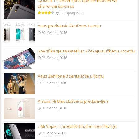
GOME K1 – dobar i pristupačan mobitel sa
skenerom šarenice
29. Lipanj 2018
Asus predstavio ZenFone 3 seriju
30. Svibanj 2016
Specifikacije za OnePlus 3 čekaju službenu potvrdu
25. Svibanj 2016
Asus ZenFone 3 serija stiže u lipnju
12. Svibanj 2016
Xiaomi Mi Max službeno predstavljen
10. Svibanj 2016
UMi Super – procurile finalne specifikacije
6. Svibanj 2016