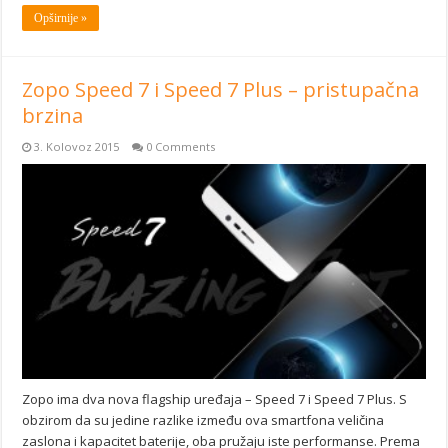
Opširnije »
Zopo Speed 7 i Speed 7 Plus – pristupačna
brzina
3. Kolovoz 2015
0 Comments
Zopo ima dva nova flagship uređaja – Speed 7 i Speed 7 Plus. S
obzirom da su jedine razlike između ova smartfona veličina
zaslona i kapacitet baterije, oba pružaju iste performanse. Prema