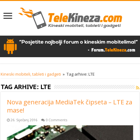
Kineski mobiteli, tableti i gadgeti
»
Tag arhive: LTE
TAG ARHIVE:
LTE
Nova generacija MediaTek čipseta – LTE za
mase!
26. Siječanj 2016
0 Comments