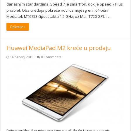
današnjim standardima, Speed 7 je smartfon, dok je Speed 7 Plus
phablet. Oba uređaja pokreće novi osmojezgreni, 64-bitni
Mediatek MT6753 čipset takta 1,5 GHz, uz Mali-T720 GPU i …
Opširnije »
Huawei MediaPad M2 kreće u prodaju
14. Srpanj 2015
0 Comments
Prije otprilike dva mjeseca smo pisali da će Huawei u lipnju