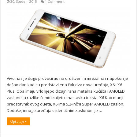
30. Studeni 2015
1 Comment
Vivo nas je dugo provocirao na društvenim mrežama i napokon je
došao dan kad su predstavljena čak dva nova uređaja, X6 i X6
Plus. Oba imaju vrlo lijepo dizajnirana metalna kućišta i AMOLED
zaslone, a razlike ćemo iznijeti u nastavku teksta. X6 Kao manji
predstavnik ovog dueta, X6 ima 5,2-inčni Super AMOLED zaslon.
Doduše, mnogo uređaja s identičnim zaslonom je …
Opširnije »