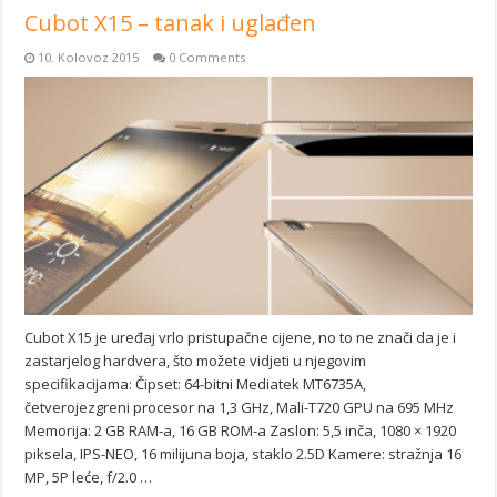
Cubot X15 – tanak i uglađen
10. Kolovoz 2015
0 Comments
Cubot X15 je uređaj vrlo pristupačne cijene, no to ne znači da je i
zastarjelog hardvera, što možete vidjeti u njegovim
specifikacijama: Čipset: 64-bitni Mediatek MT6735A,
četverojezgreni procesor na 1,3 GHz, Mali-T720 GPU na 695 MHz
Memorija: 2 GB RAM-a, 16 GB ROM-a Zaslon: 5,5 inča, 1080 × 1920
piksela, IPS-NEO, 16 milijuna boja, staklo 2.5D Kamere: stražnja 16
MP, 5P leće, f/2.0 …