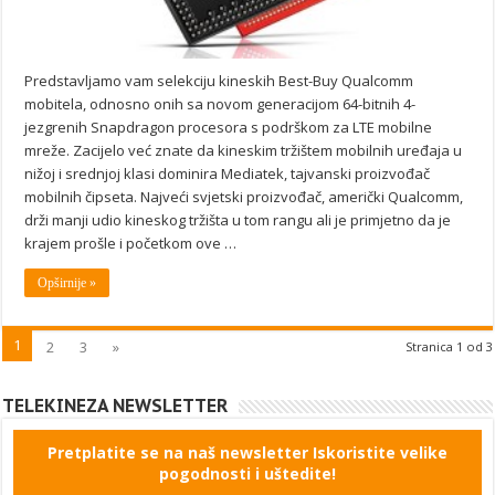
Predstavljamo vam selekciju kineskih Best-Buy Qualcomm
mobitela, odnosno onih sa novom generacijom 64-bitnih 4-
jezgrenih Snapdragon procesora s podrškom za LTE mobilne
mreže. Zacijelo već znate da kineskim tržištem mobilnih uređaja u
nižoj i srednjoj klasi dominira Mediatek, tajvanski proizvođač
mobilnih čipseta. Najveći svjetski proizvođač, američki Qualcomm,
drži manji udio kineskog tržišta u tom rangu ali je primjetno da je
krajem prošle i početkom ove …
Opširnije »
1
2
3
»
Stranica 1 od 3
TELEKINEZA NEWSLETTER
Pretplatite se na naš newsletter Iskoristite velike
pogodnosti i uštedite!