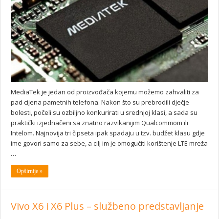
MediaTek je jedan od proizvođača kojemu možemo zahvaliti za
pad cijena pametnih telefona. Nakon što su prebrodili dječje
bolesti, počeli su ozbiljno konkurirati u srednjoj klasi, a sada su
praktički izjednačeni sa znatno razvikanijim Qualcommom ili
Intelom. Najnovija tri čipseta ipak spadaju u tzv. budžet klasu gdje
ime govori samo za sebe, a cilj im je omogućiti korištenje LTE mreža
…
Opširnije »
Vivo X6 i X6 Plus – službeno predstavljanje