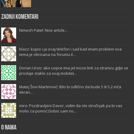
Zadnji komentari
Nimesh Patel: Nice article...
blazz: kupio i ja ovaj telefon i sad kad imam problem ova
tema je obrisana na forumu il...
Dorian Uroic: ako uopce ima jel moze link za stranicu gdje se
prodaje staklo za ovaj mobitel...
Matej Šovi Martinović: Bilo bi odlično da bude 5 ili 5.2 inča
ekran...
miro: Pozdravljeni Davor, vidim da ste stručnjak pa bi vas
molio za pomoć.Dobio sam no...
O Nama