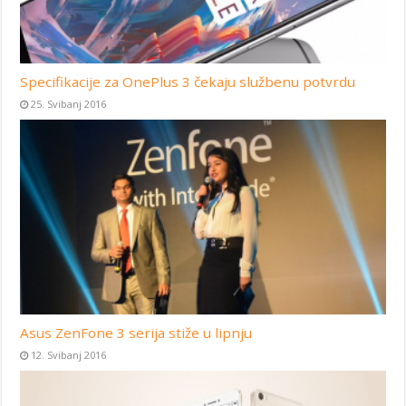
Specifikacije za OnePlus 3 čekaju službenu potvrdu
25. Svibanj 2016
Asus ZenFone 3 serija stiže u lipnju
12. Svibanj 2016