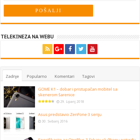
TELEKINEZA NA WEBU
Zadnje
Popularno
Komentari
Tagovi
GOME K1 – dobar i pristupačan mobitel sa
skenerom šarenice
29. Lipanj 2018
Asus predstavio ZenFone 3 seriju
30. Svibanj 2016
Specifikacije za OnePlus 3 čekaju službenu potvrdu