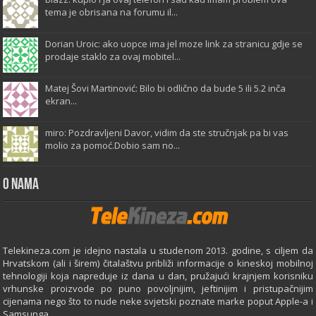
tema je obrisana na forumu il...
Dorian Uroic: ako uopce ima jel moze link za stranicu gdje se
prodaje staklo za ovaj mobitel...
Matej Šovi Martinović: Bilo bi odlično da bude 5 ili 5.2 inča
ekran...
miro: Pozdravljeni Davor, vidim da ste stručnjak pa bi vas
molio za pomoć.Dobio sam no...
O Nama
Telekineza.com je idejno nastala u studenom 2013. godine, s ciljem da
Hrvatskom (ali i širem) čitalaštvu približi informacije o kineskoj mobilnoj
tehnologiji koja napreduje iz dana u dan, pružajući krajnjem korisniku
vrhunske proizvode po puno povoljnijim, jeftinijim i pristupačnijim
cijenama nego što to nude neke svjetski poznate marke poput Apple-a i
Samsunga.