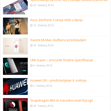
25. Svibanj 2016
Asus ZenFone 3 serija stiže u lipnju
12. Svibanj 2016
Xiaomi Mi Max službeno predstavljen
10. Svibanj 2016
UMi Super – procurile finalne specifikacije
6. Svibanj 2016
Huawei G9 – predstavljanje 4. svibnja
2. Svibanj 2016
Snapdragon 830 će navodno imati 8 jezgri
29. Travanj 2016