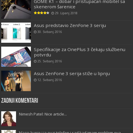
GOME K1 – dobar i pristupačan mobitel sa
skenerom šarenice
29. Lipanj 2018
Asus predstavio ZenFone 3 seriju
30. Svibanj 2016
Specifikacije za OnePlus 3 čekaju službenu
potvrdu
25. Svibanj 2016
Asus ZenFone 3 serija stiže u lipnju
12. Svibanj 2016
Zadnji komentari
Nimesh Patel: Nice article...
blazz: kupio i ja ovaj telefon i sad kad imam problem ova