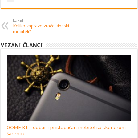
Nazad
Koliko zapravo zrače kineski
mobiteli?
VEZANI ČLANCI
GOME K1 – dobar i pristupačan mobitel sa skenerom
šarenice