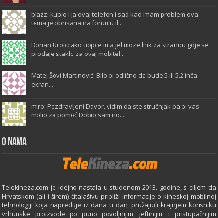
blazz: kupio i ja ovaj telefon i sad kad imam problem ova
tema je obrisana na forumu il...
Dorian Uroic: ako uopce ima jel moze link za stranicu gdje se
prodaje staklo za ovaj mobitel...
Matej Šovi Martinović: Bilo bi odlično da bude 5 ili 5.2 inča
ekran...
miro: Pozdravljeni Davor, vidim da ste stručnjak pa bi vas
molio za pomoć.Dobio sam no...
O Nama
Telekineza.com je idejno nastala u studenom 2013. godine, s ciljem da
Hrvatskom (ali i širem) čitalaštvu približi informacije o kineskoj mobilnoj
tehnologiji koja napreduje iz dana u dan, pružajući krajnjem korisniku
vrhunske proizvode po puno povoljnijim, jeftinijim i pristupačnijim