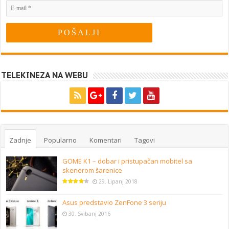
TELEKINEZA NA WEBU
Zadnje
Popularno
Komentari
Tagovi
GOME K1 – dobar i pristupačan mobitel sa
skenerom šarenice
29. Lipanj 2018
Asus predstavio ZenFone 3 seriju
30. Svibanj 2016