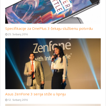
Specifikacije za OnePlus 3 čekaju službenu potvrdu
25. Svibanj 2016
Asus ZenFone 3 serija stiže u lipnju
12. Svibanj 2016