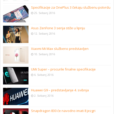
Specifikacije za OnePlus 3 čekaju službenu potvrdu
25. Svibanj 2016
Asus ZenFone 3 serija stiže u lipnju
12. Svibanj 2016
Xiaomi Mi Max službeno predstavljen
10. Svibanj 2016
UMi Super – procurile finalne specifikacije
6. Svibanj 2016
Huawei G9 – predstavljanje 4. svibnja
2. Svibanj 2016
Snapdragon 830 će navodno imati 8 jezgri