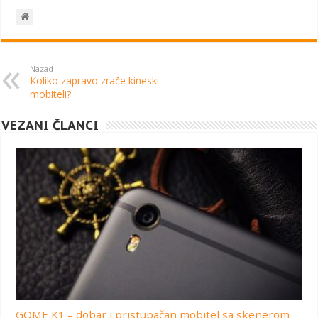
Nazad
Koliko zapravo zrače kineski
mobiteli?
VEZANI ČLANCI
GOME K1 – dobar i pristupačan mobitel sa skenerom