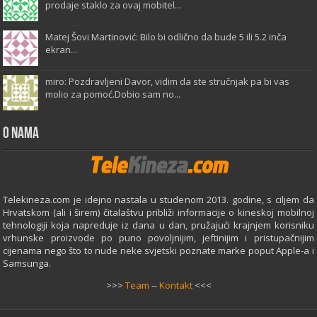
prodaje staklo za ovaj mobitel...
Matej Šovi Martinović: Bilo bi odlično da bude 5 ili 5.2 inča
ekran...
miro: Pozdravljeni Davor, vidim da ste stručnjak pa bi vas
molio za pomoć.Dobio sam no...
O Nama
Telekineza.com je idejno nastala u studenom 2013. godine, s ciljem da
Hrvatskom (ali i širem) čitalaštvu približi informacije o kineskoj mobilnoj
tehnologiji koja napreduje iz dana u dan, pružajući krajnjem korisniku
vrhunske proizvode po puno povoljnijim, jeftinijim i pristupačnijim
cijenama nego što to nude neke svjetski poznate marke poput Apple-a i
Samsunga.
>>>
Team
--
Kontakt
<<<