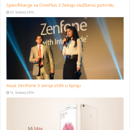
Specifikacije za OnePlus 3 čekaju službenu potvrdu
25. Svibanj 2016
Asus ZenFone 3 serija stiže u lipnju
12. Svibanj 2016