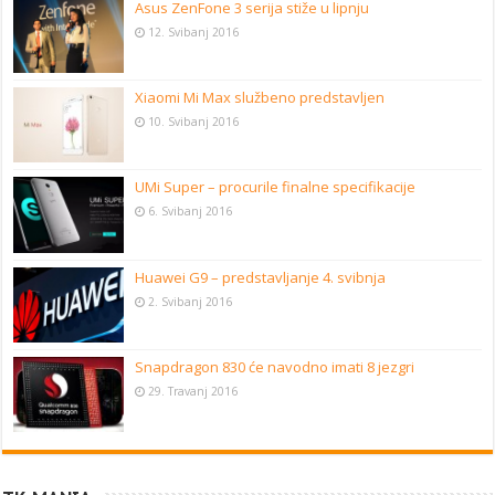
Asus ZenFone 3 serija stiže u lipnju
12. Svibanj 2016
Xiaomi Mi Max službeno predstavljen
10. Svibanj 2016
UMi Super – procurile finalne specifikacije
6. Svibanj 2016
Huawei G9 – predstavljanje 4. svibnja
2. Svibanj 2016
Snapdragon 830 će navodno imati 8 jezgri
29. Travanj 2016