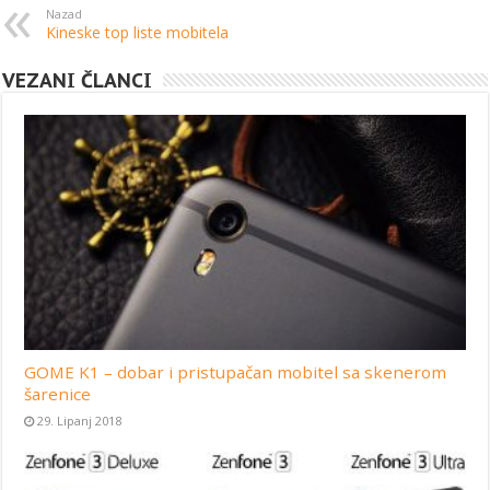
Nazad
Kineske top liste mobitela
VEZANI ČLANCI
GOME K1 – dobar i pristupačan mobitel sa skenerom
šarenice
29. Lipanj 2018