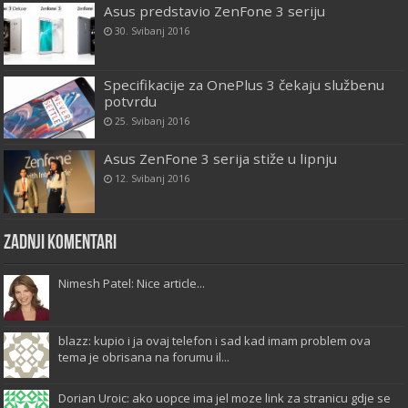
Asus predstavio ZenFone 3 seriju
30. Svibanj 2016
Specifikacije za OnePlus 3 čekaju službenu
potvrdu
25. Svibanj 2016
Asus ZenFone 3 serija stiže u lipnju
12. Svibanj 2016
Zadnji komentari
Nimesh Patel: Nice article...
blazz: kupio i ja ovaj telefon i sad kad imam problem ova
tema je obrisana na forumu il...
Dorian Uroic: ako uopce ima jel moze link za stranicu gdje se