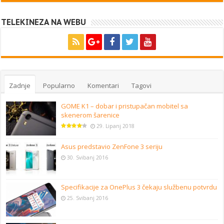
TELEKINEZA NA WEBU
Zadnje
Popularno
Komentari
Tagovi
GOME K1 – dobar i pristupačan mobitel sa
skenerom šarenice
29. Lipanj 2018
Asus predstavio ZenFone 3 seriju
30. Svibanj 2016
Specifikacije za OnePlus 3 čekaju službenu potvrdu
25. Svibanj 2016