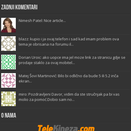
Zadnji komentari
Nimesh Patel: Nice article...
blazz: kupio i ja ovaj telefon i sad kad imam problem ova
tema je obrisana na forumu il...
Dorian Uroic: ako uopce ima jel moze link za stranicu gdje se
prodaje staklo za ovaj mobitel...
Matej Šovi Martinović: Bilo bi odlično da bude 5 ili 5.2 inča
ekran...
miro: Pozdravljeni Davor, vidim da ste stručnjak pa bi vas
molio za pomoć.Dobio sam no...
O Nama