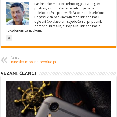
Fan kineske mobilne tehnologije. Tvrdoglav,
pristran, ali i upućen u najintimnije tajne
dalekoistočnih proizvođača pametnih telefona.
Počasni član par kineskih mobilnih foruma i
ugledni (po vlastitom svjedočenju) pripadnik
domaćih, bratskih, europskih i inih foruma s
navedenom tematikom.
Nazad
Kineska mobilna revolucija
VEZANI ČLANCI