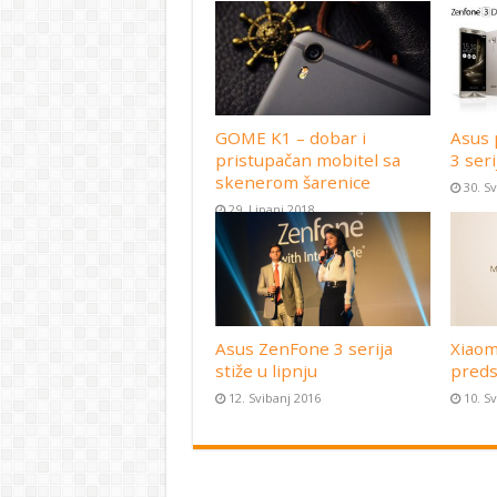
GOME K1 – dobar i
Asus 
pristupačan mobitel sa
3 seri
skenerom šarenice
30. S
29. Lipanj 2018
Asus ZenFone 3 serija
Xiaom
stiže u lipnju
preds
12. Svibanj 2016
10. S