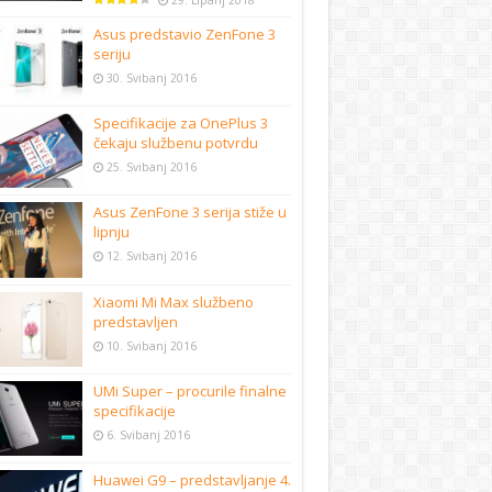
29. Lipanj 2018
Asus predstavio ZenFone 3
seriju
30. Svibanj 2016
Specifikacije za OnePlus 3
čekaju službenu potvrdu
25. Svibanj 2016
Asus ZenFone 3 serija stiže u
lipnju
12. Svibanj 2016
Xiaomi Mi Max službeno
predstavljen
10. Svibanj 2016
UMi Super – procurile finalne
specifikacije
6. Svibanj 2016
Huawei G9 – predstavljanje 4.