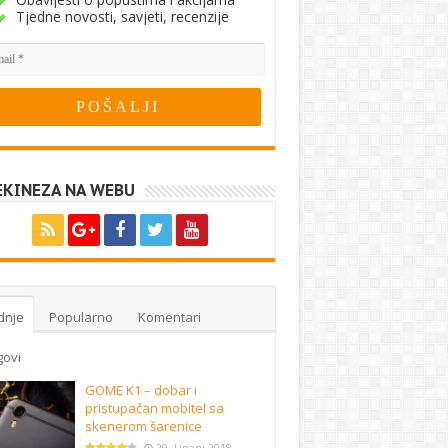
Tjedne novosti, savjeti, recenzije
EKINEZA NA WEBU
dnje
Popularno
Komentari
govi
GOME K1 – dobar i
pristupačan mobitel sa
skenerom šarenice