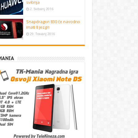
svibnja
2. Svibanj 2016
Snapdragon 830 će navodno
imati 8 jezgri
29. Travanj 2016
MANIA