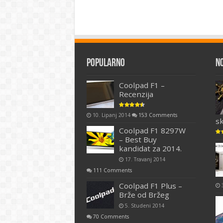
Popularno
N
Coolpad F1 –
Recenzija
10. Lipanj 2014
153 Comments
s
Coolpad F1 8297W
– Best Buy
kandidat za 2014.
17. Travanj 2014
111 Comments
Coolpad F1 Plus –
Brže od Bržeg
5. Studeni 2014
70 Comments