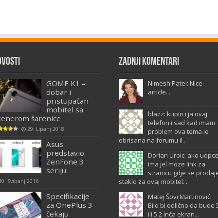
ovosti
Zadnji komentari
GOME K1 –
Nimesh Patel: Nice
dobar i
article...
pristupačan
mobitel sa
blazz: kupio i ja ovaj
kenerom šarenice
telefon i sad kad imam
29. Lipanj 2018
problem ova tema je
obrisana na forumu il...
Asus
predstavio
Dorian Uroic: ako uopc
ZenFone 3
ima jel moze link za
seriju
stranicu gdje se prodaj
staklo za ovaj mobitel...
30. Svibanj 2016
Specifikacije
Matej Šovi Martinović:
za OnePlus 3
Bilo bi odlično da bude 
čekaju
ili 5.2 inča ekran...