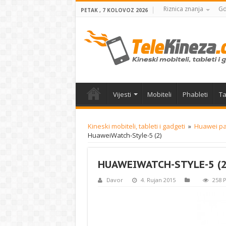
Riznica znanja
Gd
PETAK , 7 KOLOVOZ 2026
Vijesti
Mobiteli
Phableti
Ta
Kineski mobiteli, tableti i gadgeti
»
Huawei pa
HuaweiWatch-Style-5 (2)
HUAWEIWATCH-STYLE-5 (2
Davor
4. Rujan 2015
258 