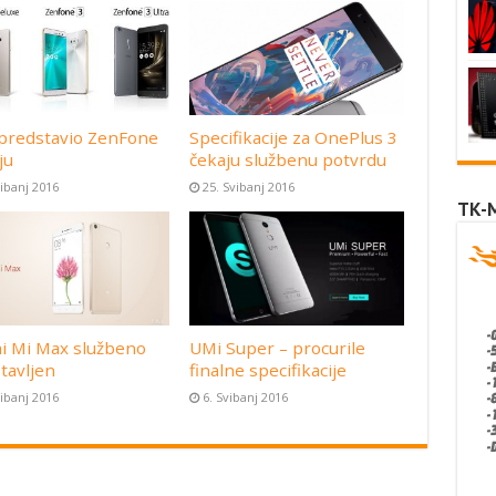
predstavio ZenFone
Specifikacije za OnePlus 3
ju
čekaju službenu potvrdu
vibanj 2016
25. Svibanj 2016
TK-
i Mi Max službeno
UMi Super – procurile
tavljen
finalne specifikacije
vibanj 2016
6. Svibanj 2016