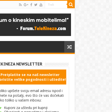
EKINEZA NEWSLETTER
Pretplatite se na naš newsletter
oristite velike pogodnosti i uštedite!
liko upišete svoju email adresu ispod i
knete na pošalji, evo što će vas dočekati
ko toliko u vašem inboxu:
Kuponi za uštedu pri kupnji
Obavijesti o popustima i akcijama