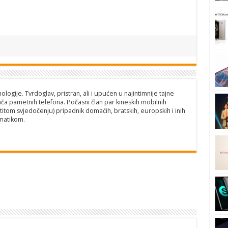
logije. Tvrdoglav, pristran, ali i upućen u najintimnije tajne
ča pametnih telefona. Počasni član par kineskih mobilnih
titom svjedočenju) pripadnik domaćih, bratskih, europskih i inih
matikom.