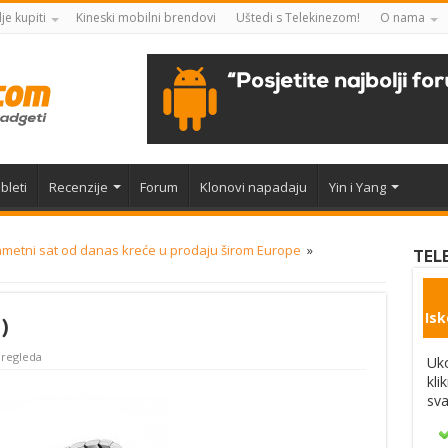
je kupiti
Kineski mobilni brendovi
Uštedi s Telekinezom!
O nama
bleti
Recenzije
Forum
Klonovi napadaju
Yin i Yang
metni sat od danas kreće u prodaju širom Europe
»
TEL
Isk
)
Pregleda
Uko
kli
sva