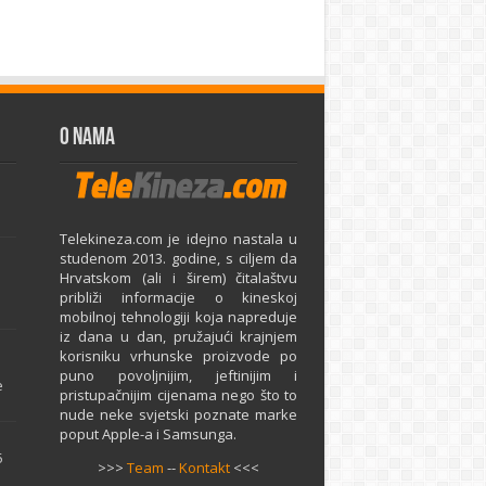
O Nama
Telekineza.com je idejno nastala u
studenom 2013. godine, s ciljem da
Hrvatskom (ali i širem) čitalaštvu
približi informacije o kineskoj
mobilnoj tehnologiji koja napreduje
iz dana u dan, pružajući krajnjem
e
korisniku vrhunske proizvode po
puno povoljnijim, jeftinijim i
e
pristupačnijim cijenama nego što to
nude neke svjetski poznate marke
poput Apple-a i Samsunga.
5
>>>
Team
--
Kontakt
<<<