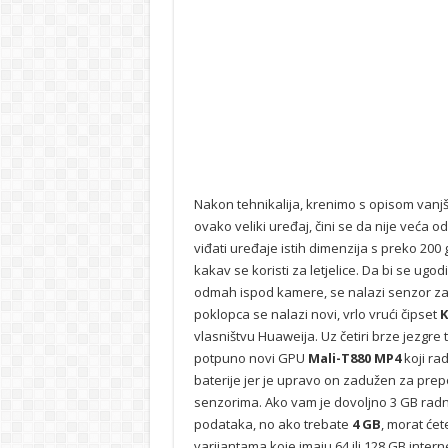
Nakon tehnikalija, krenimo s opisom vanjš
ovako veliki uređaj, čini se da nije veća 
viđati uređaje istih dimenzija s preko 200 
kakav se koristi za letjelice. Da bi se ugodi
odmah ispod kamere, se nalazi senzor za o
poklopca se nalazi novi, vrlo vrući čipset
K
vlasništvu Huaweija. Uz četiri brze jezgre t
potpuno novi GPU
Mali-T880 MP4
koji ra
baterije jer je upravo on zadužen za prep
senzorima. Ako vam je dovoljno 3 GB rad
podataka, no ako trebate
4 GB
, morat ćet
varijantama koje imaju 64 ili 128 GB inte