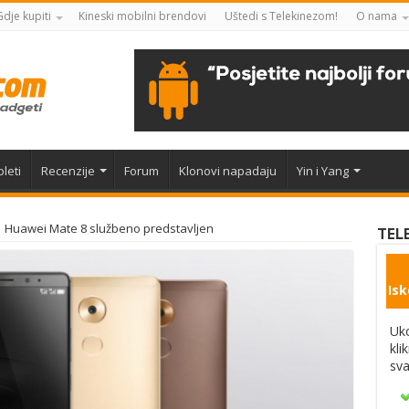
Gdje kupiti
Kineski mobilni brendovi
Uštedi s Telekinezom!
O nama
leti
Recenzije
Forum
Klonovi napadaju
Yin i Yang
Huawei Mate 8 službeno predstavljen
TEL
Isk
Uko
kli
sva