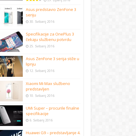
29. Lipanj 2018
Asus predstavio ZenFone 3
seriju
30. Svibanj 2016
Specifikacije za OnePlus 3
čekaju službenu potvrdu
25. Svibanj 2016
Asus ZenFone 3 serija stiže u
lipnju
12. Svibanj 2016
Xiaomi Mi Max službeno
predstavljen
10. Svibanj 2016
UMi Super – procurile finalne
specifikacije
6. Svibanj 2016
Huawei G9 – predstavljanje 4.