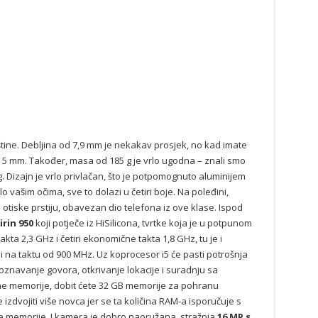
tine. Debljina od 7,9 mm je nekakav prosjek, no kad imate
od 5 mm. Također, masa od 185 g je vrlo ugodna – znali smo
g. Dizajn je vrlo privlačan, što je potpomognuto aluminijem
lo vašim očima, sve to dolazi u četiri boje. Na poleđini,
tiske prstiju, obavezan dio telefona iz ove klase. Ispod
irin 950
koji potječe iz HiSilicona, tvrtke koja je u potpunom
akta 2,3 GHz i četiri ekonomične takta 1,8 GHz, tu je i
di na taktu od 900 MHz. Uz koprocesor i5 će pasti potrošnja
oznavanje govora, otkrivanje lokacije i suradnju sa
ne memorije, dobit ćete 32 GB memorije za pohranu
e izdvojiti više novca jer se ta količina RAM-a isporučuje s
rne memorije. I kamera je dobro naoružana, stražnja
16 MP s