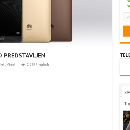
O PREDSTAVLJEN
TEL
leti
,
Vijesti
2,599 Pregleda
Za
Ta