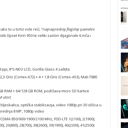
ko to u tvrtci vole reći, “najnapredniji
flagship
pametni
iti čipset Kirin 950 te veliki zaslon dijagonale 6 inča i
8 ppi, IPS-NEO LCD, Gorilla Glass 4 zaštita
 2,3 GHz (Cortex-A72) + 4 × 1,8 GHz (Cortex-A53), Mali-T880
GB RAM + 64/128 GB ROM, podržava micro SD kartice
M utor)
jeskalica, optička stabilizacija, video 1080p pri 30 sličica u
 prednja 8 MP, 1080p video
DMA 850/900/1900/2100 MHz, FDD-LTE 1(2100), 2(1900),
00), 20(800), 28(700), 38(2600), 39(1900), 40(2300), 41(2500)