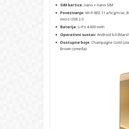
SIM kartice:
nano + nano SIM
Povezivanje:
Wi-Fi 802.11 a/b/g/n/ac, 
micro USB 2.0
Baterija:
Li-Po 4.000 mAh
Operativni sustav:
Android 6.0 (Marsh
Dostupne boje:
Champagne Gold (zlatn
Brown (smeđa)