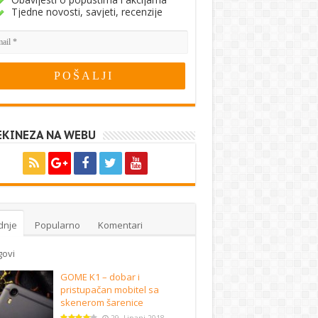
Tjedne novosti, savjeti, recenzije
EKINEZA NA WEBU
dnje
Popularno
Komentari
govi
GOME K1 – dobar i
pristupačan mobitel sa
skenerom šarenice