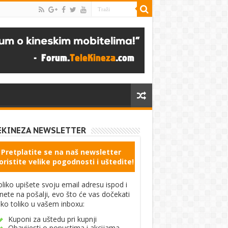
EKINEZA NEWSLETTER
Pretplatite se na naš newsletter
oristite velike pogodnosti i uštedite!
liko upišete svoju email adresu ispod i
knete na pošalji, evo što će vas dočekati
ko toliko u vašem inboxu:
Kuponi za uštedu pri kupnji
Obavijesti o popustima i akcijama