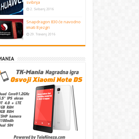
svibnja
2. Svibanj 2016
Snapdragon 830 će navodno
imati 8 jezgri
29. Travanj 2016
MANIA