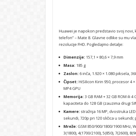
Huawei je napokon predstavio svoj novi, ka
telefon” – Mate 8. Glavne odlike su mu vlast
rezolucije FHD. Pogledajmo detalje:
Dimenzije:
157,1 × 80,6 × 7,9 mm
Masa:
185 g
Zaslon:
6 inča, 1.920 × 1.080 piksela, 36
Čipset:
HiSilicon Kirin 950, procesor 4 ×
MP4 GPU
Memorija:
3 GB RAM + 32 GB ROM ili 4 
kapaciteta do 128 GB (zauzima drugi SI
Kamere:
stražnja 16 MP, dvostruka LED bl
sekundi, 720p pri 120 sličica u sekundi;
Mreže:
GSM 850/900/1800/1900 MHz, WC
3(1800), 4(1700/2100), 5(850), 7(2600), 8(9