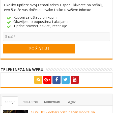
Ukoliko upišete svoju email adresu ispod i kliknete na pošalji,
evo što će vas dočekati svako toliko u vašem inboxu:
Kuponi za uštedu pri kupnji
Obavijesti o popustima i akcijama
Tjedne novosti, savjeti, recenzije
TELEKINEZA NA WEBU
Zadnje
Popularno
Komentari
Tagovi
GOME K1 – dobar i pristupačan mobitel sa