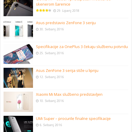
skenerom šarenice
29. Lipanj 2018
Asus predstavio ZenFone 3 seriju
30. Svibanj 2016
Specifikacije za OnePlus 3 čekaju službenu potvrdu
25. Svibanj 2016
Asus ZenFone 3 serija stiže u lipnju
12. Svibanj 2016
Xiaomi Mi Max službeno predstavljen
10. Svibanj 2016
UMi Super – procurile finalne specifikacije
6. Svibanj 2016