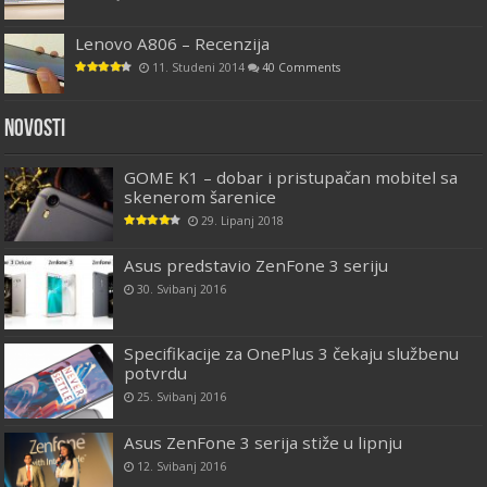
Lenovo A806 – Recenzija
11. Studeni 2014
40 Comments
Novosti
GOME K1 – dobar i pristupačan mobitel sa
skenerom šarenice
29. Lipanj 2018
Asus predstavio ZenFone 3 seriju
30. Svibanj 2016
Specifikacije za OnePlus 3 čekaju službenu
potvrdu
25. Svibanj 2016
Asus ZenFone 3 serija stiže u lipnju
12. Svibanj 2016