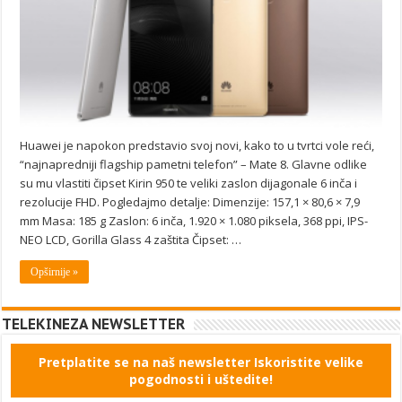
Huawei je napokon predstavio svoj novi, kako to u tvrtci vole reći,
“najnapredniji flagship pametni telefon” – Mate 8. Glavne odlike
su mu vlastiti čipset Kirin 950 te veliki zaslon dijagonale 6 inča i
rezolucije FHD. Pogledajmo detalje: Dimenzije: 157,1 × 80,6 × 7,9
mm Masa: 185 g Zaslon: 6 inča, 1.920 × 1.080 piksela, 368 ppi, IPS-
NEO LCD, Gorilla Glass 4 zaštita Čipset: …
Opširnije »
TELEKINEZA NEWSLETTER
Pretplatite se na naš newsletter Iskoristite velike
pogodnosti i uštedite!