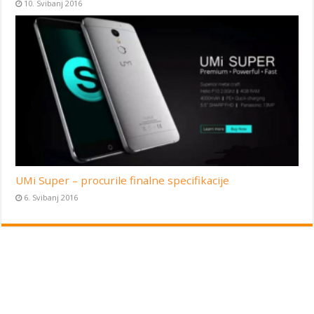
10. Svibanj 2016
UMi Super – procurile finalne specifikacije
6. Svibanj 2016