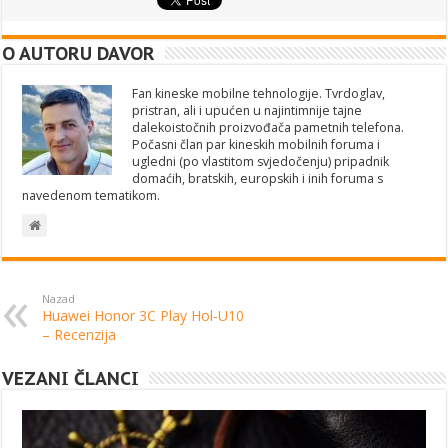
O AUTORU DAVOR
Fan kineske mobilne tehnologije. Tvrdoglav,
pristran, ali i upućen u najintimnije tajne
dalekoistočnih proizvođača pametnih telefona.
Počasni član par kineskih mobilnih foruma i
ugledni (po vlastitom svjedočenju) pripadnik
domaćih, bratskih, europskih i inih foruma s
navedenom tematikom.
Nazad
Huawei Honor 3C Play Hol-U10
– Recenzija
VEZANI ČLANCI