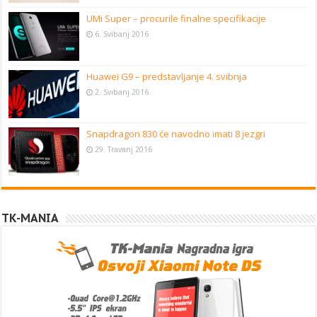
UMi Super – procurile finalne specifikacije
6. Svibanj 2016
Huawei G9 – predstavljanje 4. svibnja
2. Svibanj 2016
Snapdragon 830 će navodno imati 8 jezgri
29. Travanj 2016
TK-MANIA