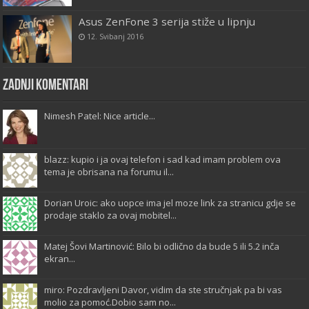
Asus ZenFone 3 serija stiže u lipnju
12. Svibanj 2016
Zadnji komentari
Nimesh Patel: Nice article...
blazz: kupio i ja ovaj telefon i sad kad imam problem ova
tema je obrisana na forumu il...
Dorian Uroic: ako uopce ima jel moze link za stranicu gdje se
prodaje staklo za ovaj mobitel...
Matej Šovi Martinović: Bilo bi odlično da bude 5 ili 5.2 inča
ekran...
miro: Pozdravljeni Davor, vidim da ste stručnjak pa bi vas
molio za pomoć.Dobio sam no...