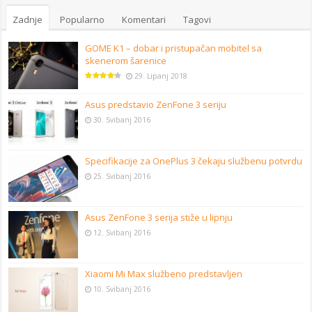
Zadnje
Popularno
Komentari
Tagovi
GOME K1 – dobar i pristupačan mobitel sa
skenerom šarenice
29. Lipanj 2018
Asus predstavio ZenFone 3 seriju
30. Svibanj 2016
Specifikacije za OnePlus 3 čekaju službenu potvrdu
25. Svibanj 2016
Asus ZenFone 3 serija stiže u lipnju
12. Svibanj 2016
Xiaomi Mi Max službeno predstavljen
10. Svibanj 2016