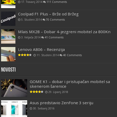
17. Travanj 2014
111 Comments
Coolpad F1 Plus – Brže od Bržeg
5. Studeni 2014
70 Comments
Mlais MX28 – Dobar 4-jezgreni mobitel za 800Kn
3. Veljača 2014
41 Comments
Lenovo A806 – Recenzija
11. Studeni 2014
40 Comments
Novosti
GOME K1 – dobar i pristupačan mobitel sa
skenerom šarenice
29. Lipanj 2018
Asus predstavio ZenFone 3 seriju
30. Svibanj 2016