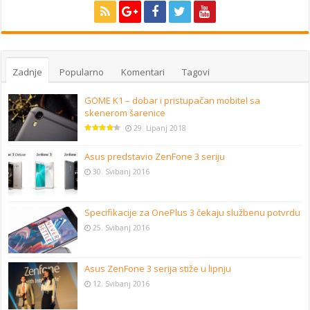
Zadnje
Popularno
Komentari
Tagovi
GOME K1 – dobar i pristupačan mobitel sa
skenerom šarenice
29. Lipanj 2018
Asus predstavio ZenFone 3 seriju
30. Svibanj 2016
Specifikacije za OnePlus 3 čekaju službenu potvrdu
25. Svibanj 2016
Asus ZenFone 3 serija stiže u lipnju
12. Svibanj 2016