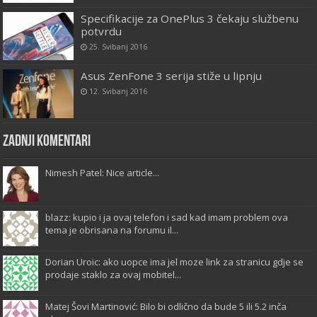
Specifikacije za OnePlus 3 čekaju službenu
potvrdu
25. Svibanj 2016
Asus ZenFone 3 serija stiže u lipnju
12. Svibanj 2016
Zadnji komentari
Nimesh Patel: Nice article...
blazz: kupio i ja ovaj telefon i sad kad imam problem ova
tema je obrisana na forumu il...
Dorian Uroic: ako uopce ima jel moze link za stranicu gdje se
prodaje staklo za ovaj mobitel...
Matej Šovi Martinović: Bilo bi odlično da bude 5 ili 5.2 inča