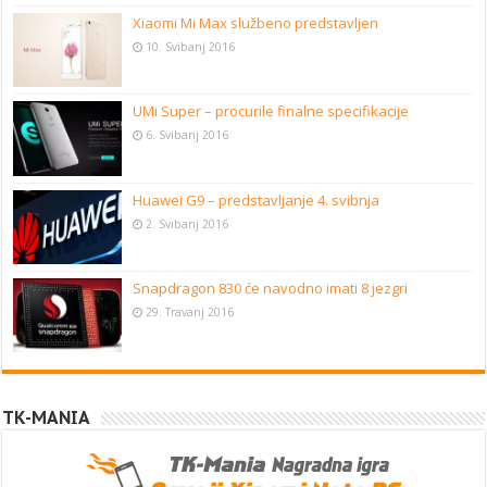
Xiaomi Mi Max službeno predstavljen
10. Svibanj 2016
UMi Super – procurile finalne specifikacije
6. Svibanj 2016
Huawei G9 – predstavljanje 4. svibnja
2. Svibanj 2016
Snapdragon 830 će navodno imati 8 jezgri
29. Travanj 2016
TK-MANIA