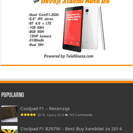
Popularno
Coolpad F1 – Recenzija
10. Lipanj 2014
153 Comments
Coolpad F1 8297W – Best Buy kandidat za 2014.