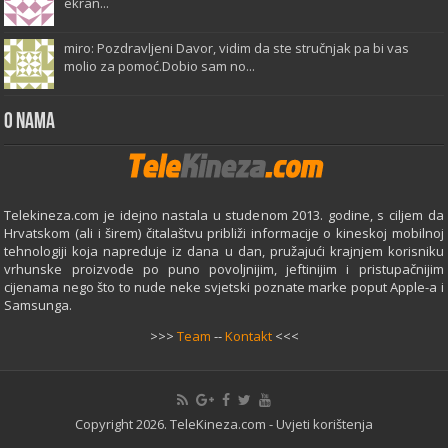
ekran...
miro: Pozdravljeni Davor, vidim da ste stručnjak pa bi vas
molio za pomoć.Dobio sam no...
O Nama
Telekineza.com je idejno nastala u studenom 2013. godine, s ciljem da
Hrvatskom (ali i širem) čitalaštvu približi informacije o kineskoj mobilnoj
tehnologiji koja napreduje iz dana u dan, pružajući krajnjem korisniku
vrhunske proizvode po puno povoljnijim, jeftinijim i pristupačnijim
cijenama nego što to nude neke svjetski poznate marke poput Apple-a i
Samsunga.
>>>
Team
--
Kontakt
<<<
Copyright 2026. TeleKineza.com -
Uvjeti korištenja