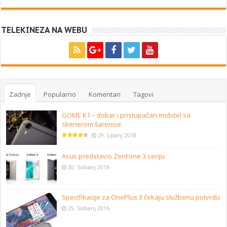
TELEKINEZA NA WEBU
Zadnje
Popularno
Komentari
Tagovi
GOME K1 – dobar i pristupačan mobitel sa
skenerom šarenice
29. Lipanj 2018
Asus predstavio ZenFone 3 seriju
30. Svibanj 2016
Specifikacije za OnePlus 3 čekaju službenu potvrdu
25. Svibanj 2016