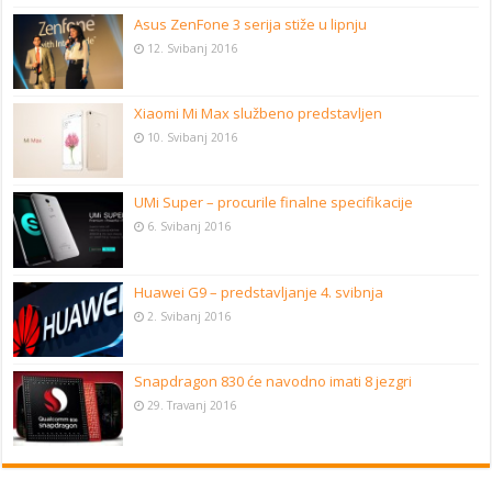
Asus ZenFone 3 serija stiže u lipnju
12. Svibanj 2016
Xiaomi Mi Max službeno predstavljen
10. Svibanj 2016
UMi Super – procurile finalne specifikacije
6. Svibanj 2016
Huawei G9 – predstavljanje 4. svibnja
2. Svibanj 2016
Snapdragon 830 će navodno imati 8 jezgri
29. Travanj 2016