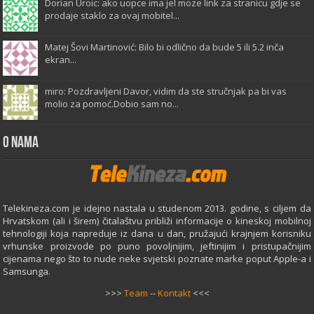
Dorian Uroic: ako uopce ima jel moze link za stranicu gdje se
prodaje staklo za ovaj mobitel...
Matej Šovi Martinović: Bilo bi odlično da bude 5 ili 5.2 inča
ekran...
miro: Pozdravljeni Davor, vidim da ste stručnjak pa bi vas
molio za pomoć.Dobio sam no...
O Nama
Telekineza.com je idejno nastala u studenom 2013. godine, s ciljem da
Hrvatskom (ali i širem) čitalaštvu približi informacije o kineskoj mobilnoj
tehnologiji koja napreduje iz dana u dan, pružajući krajnjem korisniku
vrhunske proizvode po puno povoljnijim, jeftinijim i pristupačnijim
cijenama nego što to nude neke svjetski poznate marke poput Apple-a i
Samsunga.
>>>
Team
--
Kontakt
<<<