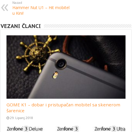
Nazad
Hammer Nut U1 – Hit mobitel
u Kini!
VEZANI ČLANCI
GOME K1 – dobar i pristupačan mobitel sa skenerom
šarenice
29. Lipanj 2018