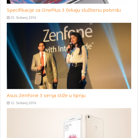
Specifikacije za OnePlus 3 čekaju službenu potvrdu
25. Svibanj 2016
Asus ZenFone 3 serija stiže u lipnju
12. Svibanj 2016