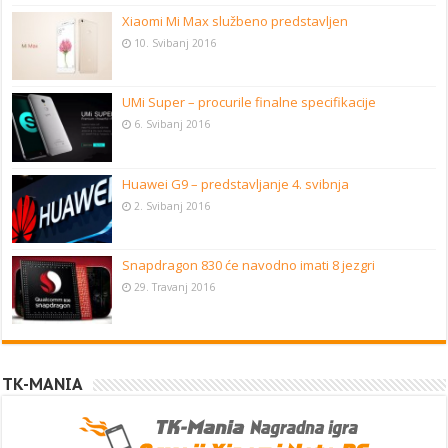
Xiaomi Mi Max službeno predstavljen
10. Svibanj 2016
UMi Super – procurile finalne specifikacije
6. Svibanj 2016
Huawei G9 – predstavljanje 4. svibnja
2. Svibanj 2016
Snapdragon 830 će navodno imati 8 jezgri
29. Travanj 2016
TK-MANIA