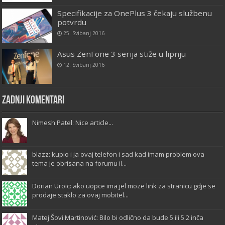
Specifikacije za OnePlus 3 čekaju službenu
potvrdu
25. Svibanj 2016
Asus ZenFone 3 serija stiže u lipnju
12. Svibanj 2016
Zadnji komentari
Nimesh Patel: Nice article...
blazz: kupio i ja ovaj telefon i sad kad imam problem ova
tema je obrisana na forumu il...
Dorian Uroic: ako uopce ima jel moze link za stranicu gdje se
prodaje staklo za ovaj mobitel...
Matej Šovi Martinović: Bilo bi odlično da bude 5 ili 5.2 inča