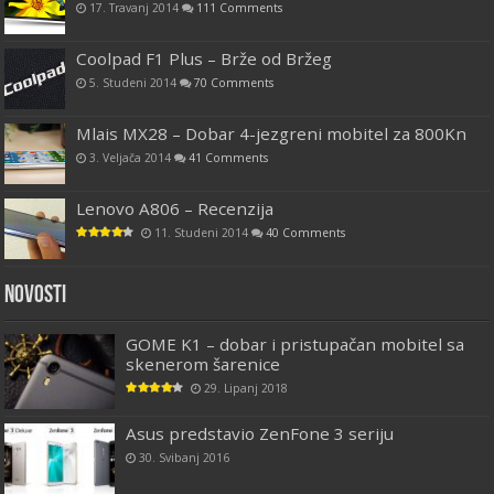
17. Travanj 2014
111 Comments
Coolpad F1 Plus – Brže od Bržeg
5. Studeni 2014
70 Comments
Mlais MX28 – Dobar 4-jezgreni mobitel za 800Kn
3. Veljača 2014
41 Comments
Lenovo A806 – Recenzija
11. Studeni 2014
40 Comments
Novosti
GOME K1 – dobar i pristupačan mobitel sa
skenerom šarenice
29. Lipanj 2018
Asus predstavio ZenFone 3 seriju
30. Svibanj 2016