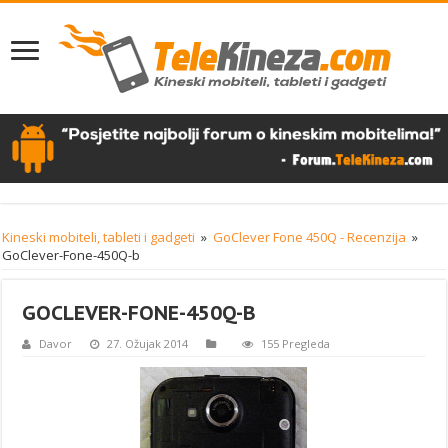
Kineski mobiteli, tableti i gadgeti
»
GoClever Fone 450Q - Recenzija
»
GoClever-Fone-450Q-b
GOCLEVER-FONE-450Q-B
Davor
27. Ožujak 2014
155 Pregleda