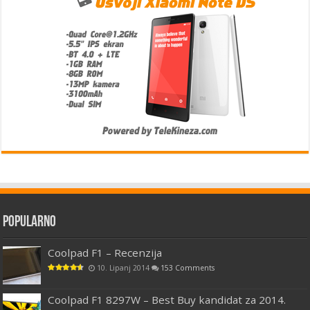
Popularno
Coolpad F1 – Recenzija
10. Lipanj 2014
153 Comments
Coolpad F1 8297W – Best Buy kandidat za 2014.