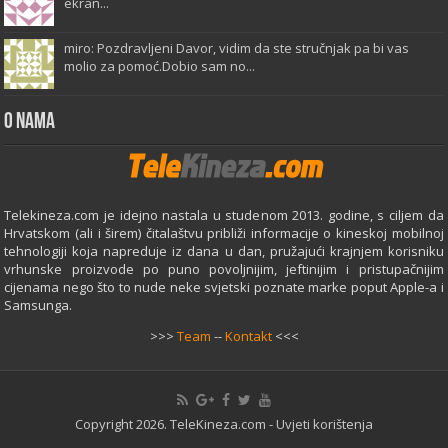
ekran...
miro: Pozdravljeni Davor, vidim da ste stručnjak pa bi vas
molio za pomoć.Dobio sam no...
O Nama
Telekineza.com je idejno nastala u studenom 2013. godine, s ciljem da
Hrvatskom (ali i širem) čitalaštvu približi informacije o kineskoj mobilnoj
tehnologiji koja napreduje iz dana u dan, pružajući krajnjem korisniku
vrhunske proizvode po puno povoljnijim, jeftinijim i pristupačnijim
cijenama nego što to nude neke svjetski poznate marke poput Apple-a i
Samsunga.
>>>
Team
--
Kontakt
<<<
Copyright 2026. TeleKineza.com -
Uvjeti korištenja