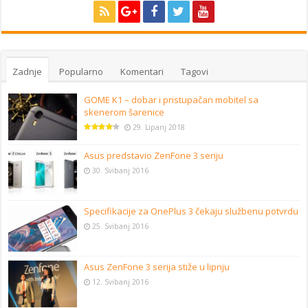
Zadnje
Popularno
Komentari
Tagovi
GOME K1 – dobar i pristupačan mobitel sa
skenerom šarenice
29. Lipanj 2018
Asus predstavio ZenFone 3 seriju
30. Svibanj 2016
Specifikacije za OnePlus 3 čekaju službenu potvrdu
25. Svibanj 2016
Asus ZenFone 3 serija stiže u lipnju
12. Svibanj 2016