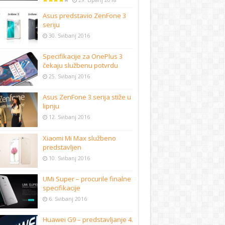
29. Lipanj 2018
Asus predstavio ZenFone 3
seriju
30. Svibanj 2016
Specifikacije za OnePlus 3
čekaju službenu potvrdu
25. Svibanj 2016
Asus ZenFone 3 serija stiže u
lipnju
12. Svibanj 2016
Xiaomi Mi Max službeno
predstavljen
10. Svibanj 2016
UMi Super – procurile finalne
specifikacije
6. Svibanj 2016
Huawei G9 – predstavljanje 4.