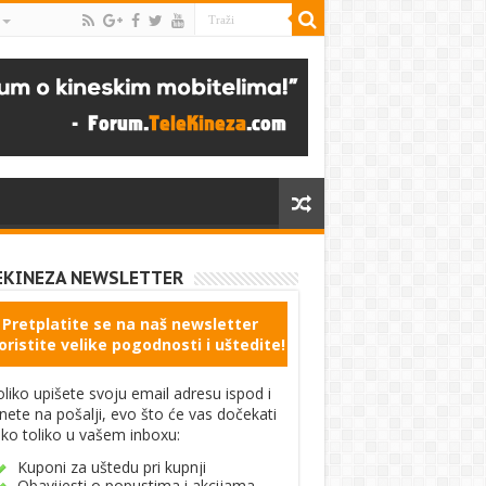
EKINEZA NEWSLETTER
Pretplatite se na naš newsletter
oristite velike pogodnosti i uštedite!
liko upišete svoju email adresu ispod i
knete na pošalji, evo što će vas dočekati
ko toliko u vašem inboxu:
Kuponi za uštedu pri kupnji
Obavijesti o popustima i akcijama