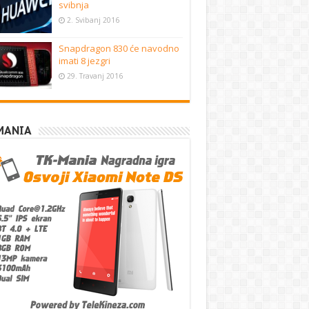
svibnja
2. Svibanj 2016
Snapdragon 830 će navodno
imati 8 jezgri
29. Travanj 2016
MANIA