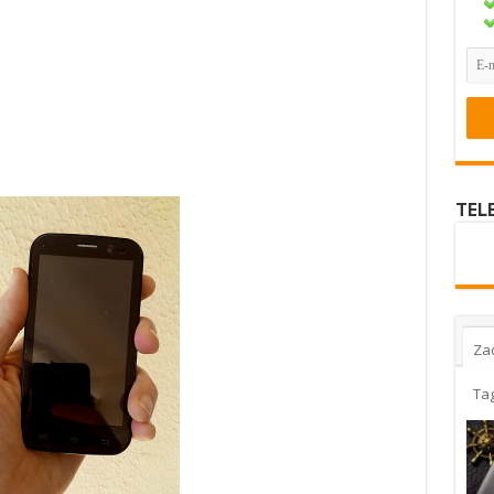
TEL
Za
Ta