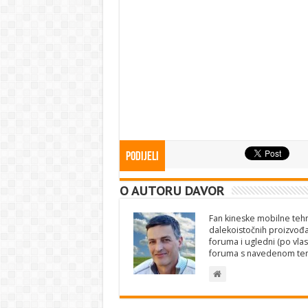
Podijeli
O AUTORU DAVOR
Fan kineske mobilne tehno
dalekoistočnih proizvođa
foruma i ugledni (po vlas
foruma s navedenom te