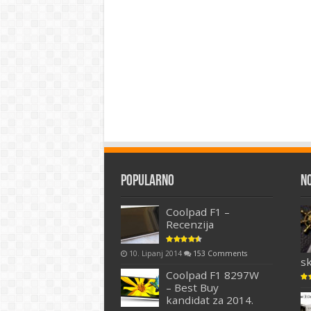
Popularno
N
Coolpad F1 –
Recenzija
10. Lipanj 2014
153 Comments
s
Coolpad F1 8297W
– Best Buy
kandidat za 2014.