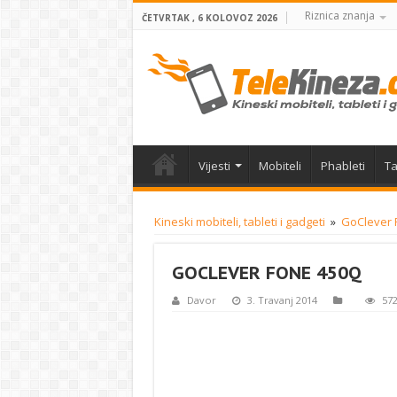
Riznica znanja
ČETVRTAK , 6 KOLOVOZ 2026
Vijesti
Mobiteli
Phableti
Ta
Kineski mobiteli, tableti i gadgeti
»
GoClever 
GOCLEVER FONE 450Q
Davor
3. Travanj 2014
572