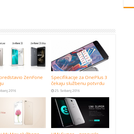
predstavio ZenFone
Specifikacije za OnePlus 3
ju
čekaju službenu potvrdu
vibanj 2016
25. Svibanj 2016