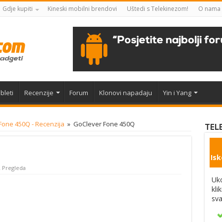
Gdje kupiti
Kineski mobilni brendovi
Uštedi s Telekinezom!
O nama
bleti
Recenzije
Forum
Klonovi napadaju
Yin i Yang
Fone 450Q - Recenzija
»
GoClever Fone 450Q
TEL
Isk
 Pregleda
Uko
kli
sva