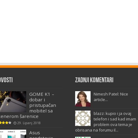
ovosti
Zadnji komentari
GOME K1 –
Nimesh Patel: Nice
dobar i
article...
pristupačan
mobitel sa
blazz: kupio i ja ovaj
kenerom šarenice
telefon i sad kad imam
29. Lipanj 2018
problem ova tema je
obrisana na forumu il...
Asus