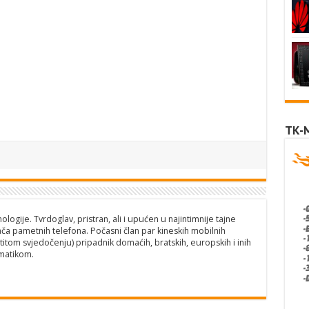
TK-
logije. Tvrdoglav, pristran, ali i upućen u najintimnije tajne
ča pametnih telefona. Počasni član par kineskih mobilnih
titom svjedočenju) pripadnik domaćih, bratskih, europskih i inih
matikom.