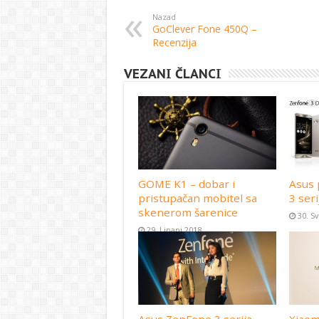
Nazad
GoClever Fone 450Q –
Recenzija
VEZANI ČLANCI
GOME K1 – dobar i
Asus 
pristupačan mobitel sa
3 seri
skenerom šarenice
30. S
29. Lipanj 2018