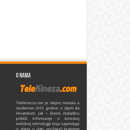
O Nama
Telekineza.com je idejno nastala u
studenom 2013. godine, s ciljem da
Hrvatskom (ali i širem) čitalaštvu
približi informacije o kineskoj
mobilnoj tehnologiji koja napreduje
iz dana u dan, pružajući krajnjem