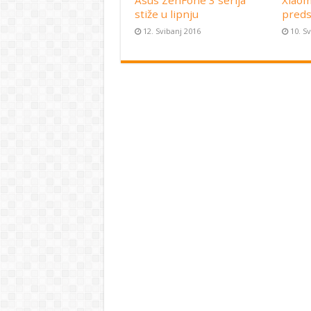
Asus ZenFone 3 serija
Xiaom
stiže u lipnju
preds
12. Svibanj 2016
10. S