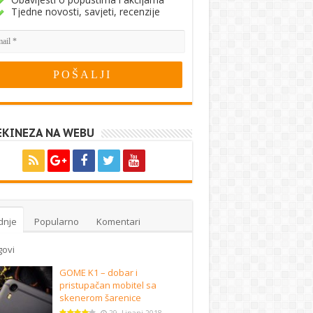
Tjedne novosti, savjeti, recenzije
EKINEZA NA WEBU
dnje
Popularno
Komentari
govi
GOME K1 – dobar i
pristupačan mobitel sa
skenerom šarenice