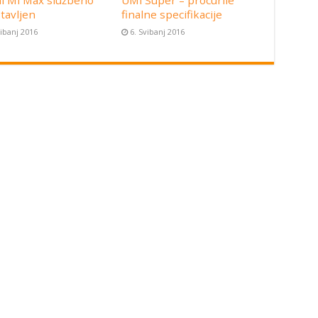
i Mi Max službeno
UMi Super – procurile
tavljen
finalne specifikacije
vibanj 2016
6. Svibanj 2016