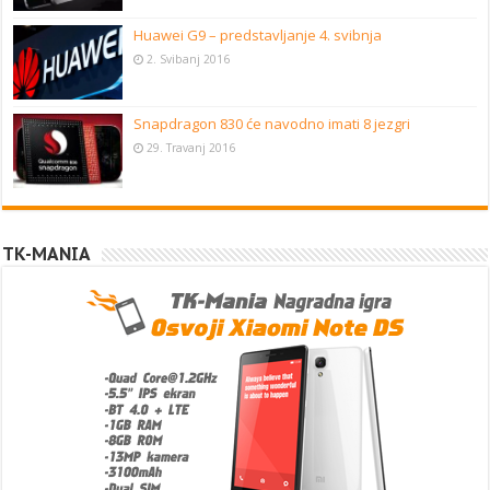
Huawei G9 – predstavljanje 4. svibnja
2. Svibanj 2016
Snapdragon 830 će navodno imati 8 jezgri
29. Travanj 2016
TK-MANIA