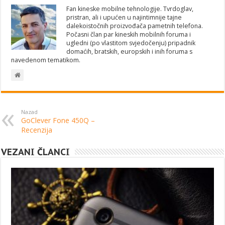
Fan kineske mobilne tehnologije. Tvrdoglav,
pristran, ali i upućen u najintimnije tajne
dalekoistočnih proizvođača pametnih telefona.
Počasni član par kineskih mobilnih foruma i
ugledni (po vlastitom svjedočenju) pripadnik
domaćih, bratskih, europskih i inih foruma s
navedenom tematikom.
Nazad
GoClever Fone 450Q –
Recenzija
VEZANI ČLANCI