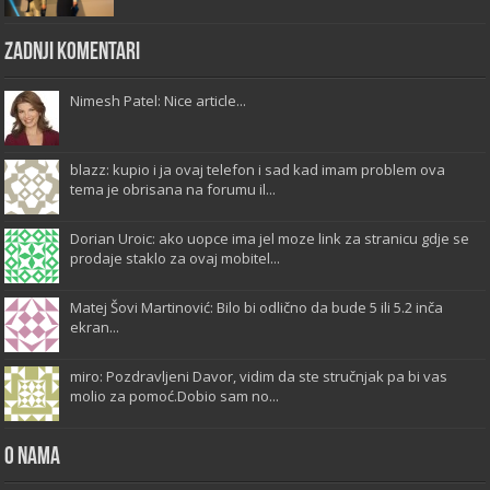
Zadnji komentari
Nimesh Patel: Nice article...
blazz: kupio i ja ovaj telefon i sad kad imam problem ova
tema je obrisana na forumu il...
Dorian Uroic: ako uopce ima jel moze link za stranicu gdje se
prodaje staklo za ovaj mobitel...
Matej Šovi Martinović: Bilo bi odlično da bude 5 ili 5.2 inča
ekran...
miro: Pozdravljeni Davor, vidim da ste stručnjak pa bi vas
molio za pomoć.Dobio sam no...
O Nama