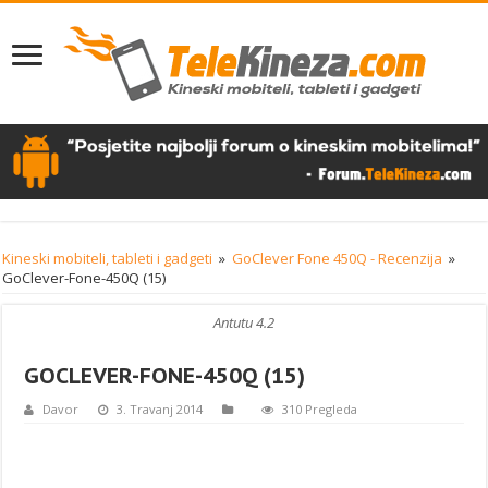
Kineski mobiteli, tableti i gadgeti
»
GoClever Fone 450Q - Recenzija
»
GoClever-Fone-450Q (15)
Antutu 4.2
GOCLEVER-FONE-450Q (15)
Davor
3. Travanj 2014
310 Pregleda