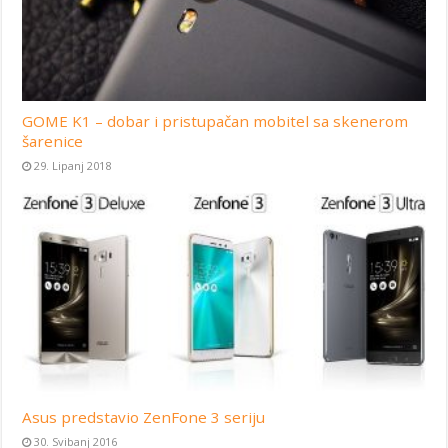
GOME K1 – dobar i pristupačan mobitel sa skenerom
šarenice
29. Lipanj 2018
Asus predstavio ZenFone 3 seriju
30. Svibanj 2016