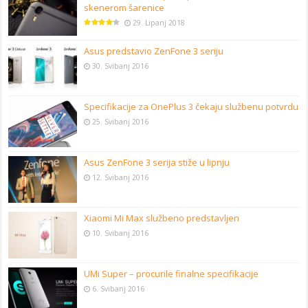
skenerom šarenice
29. Lipanj 2018
Asus predstavio ZenFone 3 seriju
30. Svibanj 2016
Specifikacije za OnePlus 3 čekaju službenu potvrdu
25. Svibanj 2016
Asus ZenFone 3 serija stiže u lipnju
12. Svibanj 2016
Xiaomi Mi Max službeno predstavljen
10. Svibanj 2016
UMi Super – procurile finalne specifikacije
6. Svibanj 2016