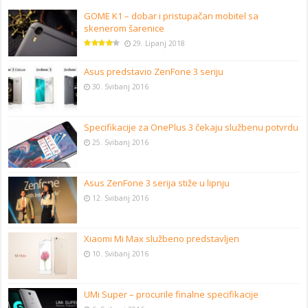
GOME K1 – dobar i pristupačan mobitel sa
skenerom šarenice
29. Lipanj 2018
Asus predstavio ZenFone 3 seriju
30. Svibanj 2016
Specifikacije za OnePlus 3 čekaju službenu potvrdu
25. Svibanj 2016
Asus ZenFone 3 serija stiže u lipnju
12. Svibanj 2016
Xiaomi Mi Max službeno predstavljen
10. Svibanj 2016
UMi Super – procurile finalne specifikacije