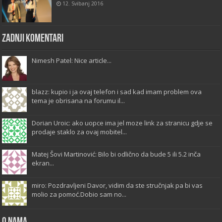
12. Svibanj 2016
Zadnji komentari
Nimesh Patel: Nice article...
blazz: kupio i ja ovaj telefon i sad kad imam problem ova
tema je obrisana na forumu il...
Dorian Uroic: ako uopce ima jel moze link za stranicu gdje se
prodaje staklo za ovaj mobitel...
Matej Šovi Martinović: Bilo bi odlično da bude 5 ili 5.2 inča
ekran...
miro: Pozdravljeni Davor, vidim da ste stručnjak pa bi vas
molio za pomoć.Dobio sam no...