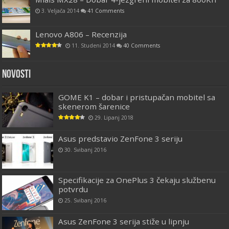
3. Veljača 2014
41 Comments
Lenovo A806 – Recenzija
11. Studeni 2014
40 Comments
Novosti
GOME K1 – dobar i pristupačan mobitel sa
skenerom šarenice
29. Lipanj 2018
Asus predstavio ZenFone 3 seriju
30. Svibanj 2016
Specifikacije za OnePlus 3 čekaju službenu
potvrdu
25. Svibanj 2016
Asus ZenFone 3 serija stiže u lipnju