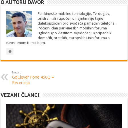
O AUTORU DAVOR
Fan kineske mobilne tehnologije. Tvrdoglav,
pristran, ali i upućen u najintimnije tajne
dalekoistočnih proizvođača pametnih telefona.
Počasni član par kineskih mobilnih foruma i
ugledni (po vlastitom svjedočenju) pripadnik
domaćih, bratskih, europskih i inih foruma s
navedenom tematikom.
Nazad
GoClever Fone 450Q –
Recenzija
VEZANI ČLANCI