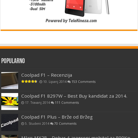
Popularno
Coolpad F1 – Recenzija
10. Lipanj 2014
153 Comments
Coolpad F1 8297W – Best Buy kandidat za 2014.
17. Travanj 2014
111 Comments
Coolpad F1 Plus – Brže od Bržeg
5. Studeni 2014
70 Comments
Mlais MX28 – Dobar 4-jezgreni mobitel za 800Kn