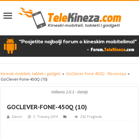
Kineski mobiteli, tableti i gadgeti
»
GoClever Fone 450Q - Recenzija
»
GoClever-Fone-450Q (10)
Vellamo 2.0.3 - detalji
GOCLEVER-FONE-450Q (10)
Davor
3. Travanj 2014
252 Pregleda