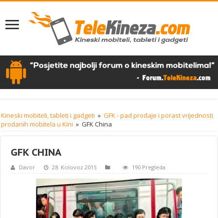
Kineski mobiteli, tableti i gadgeti
»
GFK - pad prodaje i porast vrijednosti
prodanih mobitela u Kini
»
GFK China
GFK CHINA
Davor
28. Kolovoz 2015
190 Pregleda