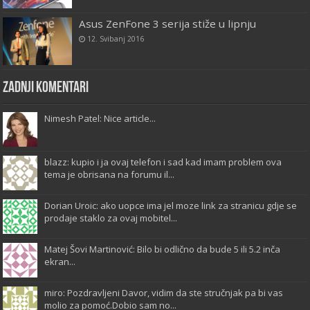
Asus ZenFone 3 serija stiže u lipnju
12. Svibanj 2016
Zadnji komentari
Nimesh Patel: Nice article...
blazz: kupio i ja ovaj telefon i sad kad imam problem ova
tema je obrisana na forumu il...
Dorian Uroic: ako uopce ima jel moze link za stranicu gdje se
prodaje staklo za ovaj mobitel...
Matej Šovi Martinović: Bilo bi odlično da bude 5 ili 5.2 inča
ekran...
miro: Pozdravljeni Davor, vidim da ste stručnjak pa bi vas
molio za pomoć.Dobio sam no...