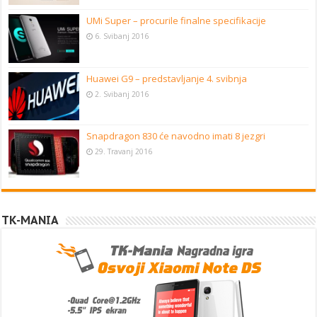
UMi Super – procurile finalne specifikacije
6. Svibanj 2016
Huawei G9 – predstavljanje 4. svibnja
2. Svibanj 2016
Snapdragon 830 će navodno imati 8 jezgri
29. Travanj 2016
TK-MANIA