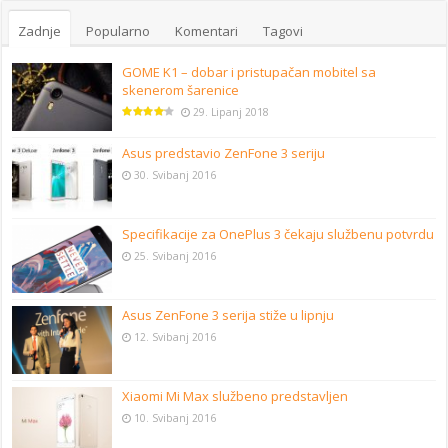
Zadnje
Popularno
Komentari
Tagovi
GOME K1 – dobar i pristupačan mobitel sa
skenerom šarenice
29. Lipanj 2018
Asus predstavio ZenFone 3 seriju
30. Svibanj 2016
Specifikacije za OnePlus 3 čekaju službenu potvrdu
25. Svibanj 2016
Asus ZenFone 3 serija stiže u lipnju
12. Svibanj 2016
Xiaomi Mi Max službeno predstavljen
10. Svibanj 2016