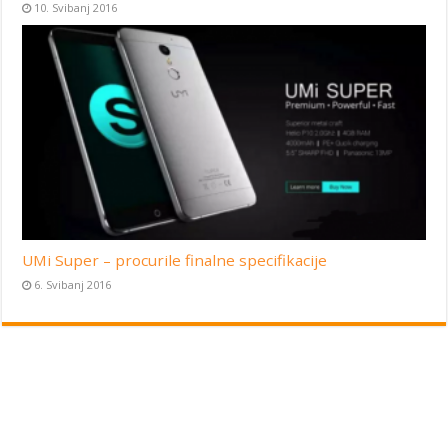
10. Svibanj 2016
UMi Super – procurile finalne specifikacije
6. Svibanj 2016