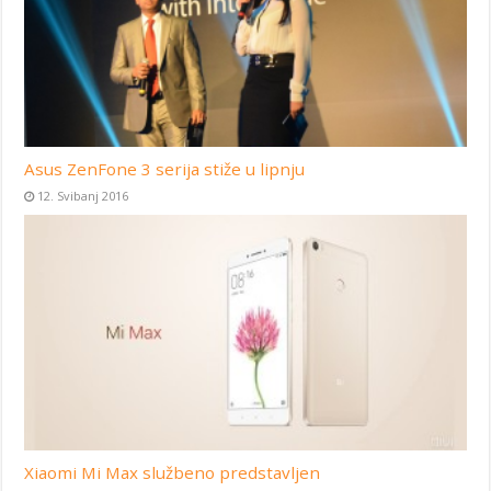
Asus ZenFone 3 serija stiže u lipnju
12. Svibanj 2016
Xiaomi Mi Max službeno predstavljen