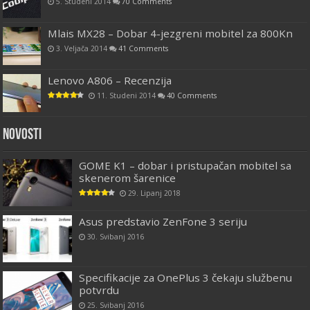
5. Studeni 2014
70 Comments
Mlais MX28 – Dobar 4-jezgreni mobitel za 800Kn
3. Veljača 2014
41 Comments
Lenovo A806 – Recenzija
11. Studeni 2014
40 Comments
Novosti
GOME K1 – dobar i pristupačan mobitel sa
skenerom šarenice
29. Lipanj 2018
Asus predstavio ZenFone 3 seriju
30. Svibanj 2016
Specifikacije za OnePlus 3 čekaju službenu
potvrdu
25. Svibanj 2016