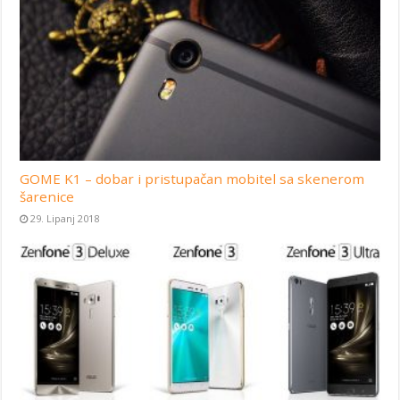
GOME K1 – dobar i pristupačan mobitel sa skenerom
šarenice
29. Lipanj 2018