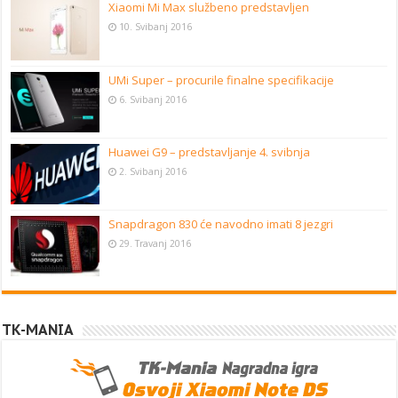
Xiaomi Mi Max službeno predstavljen
10. Svibanj 2016
UMi Super – procurile finalne specifikacije
6. Svibanj 2016
Huawei G9 – predstavljanje 4. svibnja
2. Svibanj 2016
Snapdragon 830 će navodno imati 8 jezgri
29. Travanj 2016
TK-MANIA