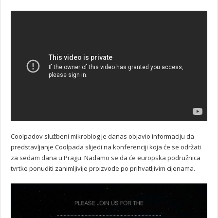
Coolpadov službeni mikroblog je danas objavio informaciju da
predstavljanje Coolpada slijedi na konferenciji koja će se održati
za sedam dana u Pragu. Nadamo se da će europska podružnica
tvrtke ponuditi zanimljivije proizvode po prihvatljivim cijenama.