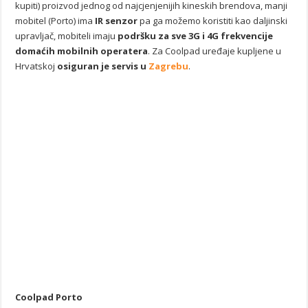
kupiti) proizvod jednog od najcjenjenijih kineskih brendova, manji
mobitel (Porto) ima
IR senzor
pa ga možemo koristiti kao daljinski
upravljač, mobiteli imaju
podršku za sve 3G i 4G frekvencije
domaćih mobilnih operatera
. Za Coolpad uređaje kupljene u
Hrvatskoj
osiguran je servis u
Zagrebu
.
Coolpad Porto