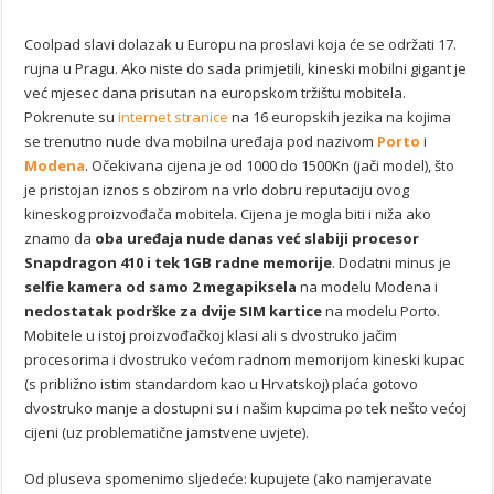
Coolpad slavi dolazak u Europu na proslavi koja će se održati 17.
rujna u Pragu. Ako niste do sada primjetili, kineski mobilni gigant je
već mjesec dana prisutan na europskom tržištu mobitela.
Pokrenute su
internet stranice
na 16 europskih jezika na kojima
se trenutno nude dva mobilna uređaja pod nazivom
Porto
i
Modena
. Očekivana cijena je od 1000 do 1500Kn (jači model), što
je pristojan iznos s obzirom na vrlo dobru reputaciju ovog
kineskog proizvođača mobitela. Cijena je mogla biti i niža ako
znamo da
oba uređaja nude danas već slabiji procesor
Snapdragon 410 i tek 1GB radne memorije
. Dodatni minus je
selfie kamera od samo 2 megapiksela
na modelu Modena i
nedostatak podrške za dvije SIM kartice
na modelu Porto.
Mobitele u istoj proizvođačkoj klasi ali s dvostruko jačim
procesorima i dvostruko većom radnom memorijom kineski kupac
(s približno istim standardom kao u Hrvatskoj) plaća gotovo
dvostruko manje a dostupni su i našim kupcima po tek nešto većoj
cijeni (uz problematične jamstvene uvjete).
Od pluseva spomenimo sljedeće: kupujete (ako namjeravate