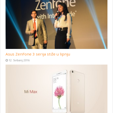
Asus ZenFone 3 serija stiže u lipnju
12. Svibanj 2016