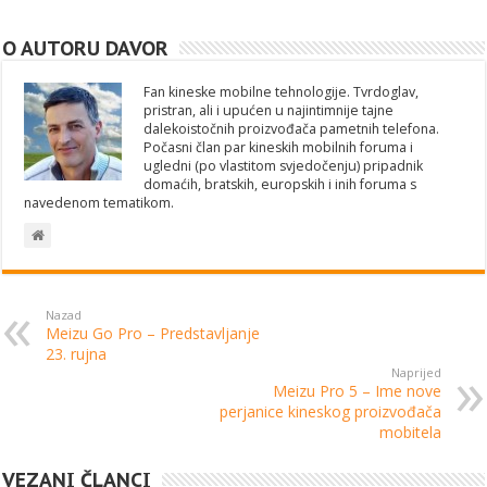
O AUTORU DAVOR
Fan kineske mobilne tehnologije. Tvrdoglav,
pristran, ali i upućen u najintimnije tajne
dalekoistočnih proizvođača pametnih telefona.
Počasni član par kineskih mobilnih foruma i
ugledni (po vlastitom svjedočenju) pripadnik
domaćih, bratskih, europskih i inih foruma s
navedenom tematikom.
Nazad
Meizu Go Pro – Predstavljanje
23. rujna
Naprijed
Meizu Pro 5 – Ime nove
perjanice kineskog proizvođača
mobitela
VEZANI ČLANCI