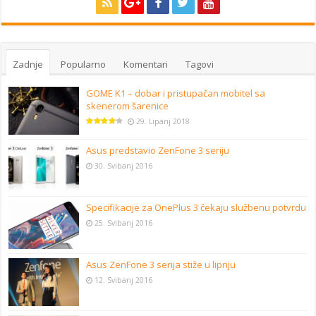
Zadnje
Popularno
Komentari
Tagovi
GOME K1 – dobar i pristupačan mobitel sa
skenerom šarenice
29. Lipanj 2018
Asus predstavio ZenFone 3 seriju
30. Svibanj 2016
Specifikacije za OnePlus 3 čekaju službenu potvrdu
25. Svibanj 2016
Asus ZenFone 3 serija stiže u lipnju
12. Svibanj 2016