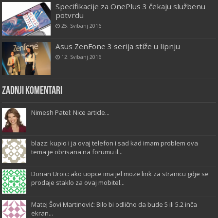
Specifikacije za OnePlus 3 čekaju službenu
potvrdu
25. Svibanj 2016
Asus ZenFone 3 serija stiže u lipnju
12. Svibanj 2016
Zadnji komentari
Nimesh Patel: Nice article...
blazz: kupio i ja ovaj telefon i sad kad imam problem ova
tema je obrisana na forumu il...
Dorian Uroic: ako uopce ima jel moze link za stranicu gdje se
prodaje staklo za ovaj mobitel...
Matej Šovi Martinović: Bilo bi odlično da bude 5 ili 5.2 inča
ekran...