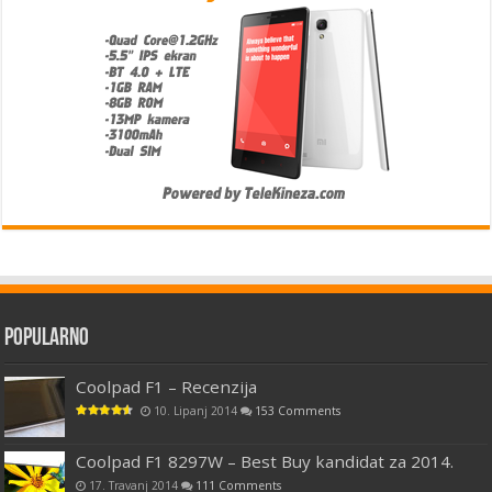
Popularno
Coolpad F1 – Recenzija
10. Lipanj 2014
153 Comments
Coolpad F1 8297W – Best Buy kandidat za 2014.
17. Travanj 2014
111 Comments