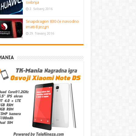
svibnja
2. Svibanj 2016
Snapdragon 830 će navodno
imati 8 jezgri
29. Travanj 2016
MANIA