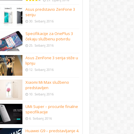
29. Lipanj 2018
Asus predstavio ZenFone 3
seriju
30. Svibanj 2016
Specifikacije za OnePlus 3
čekaju službenu potvrdu
25. Svibanj 2016
Asus ZenFone 3 serija stiže u
lipnju
12. Svibanj 2016
Xiaomi Mi Max službeno
predstavljen
10. Svibanj 2016
UMi Super – procurile finalne
specifikacije
6. Svibanj 2016
Huawei G9 – predstavljanje 4.