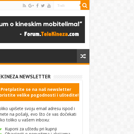
EKINEZA NEWSLETTER
Pretplatite se na naš newsletter
oristite velike pogodnosti i uštedite!
liko upišete svoju email adresu ispod i
knete na pošalji, evo što će vas dočekati
ko toliko u vašem inboxu:
Kuponi za uštedu pri kupnji
Obavijesti o popustima i akcijama