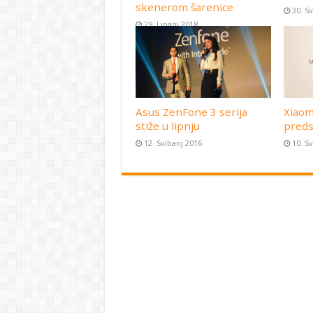
skenerom šarenice
30. S
29. Lipanj 2018
Asus ZenFone 3 serija
Xiaom
stiže u lipnju
preds
12. Svibanj 2016
10. S