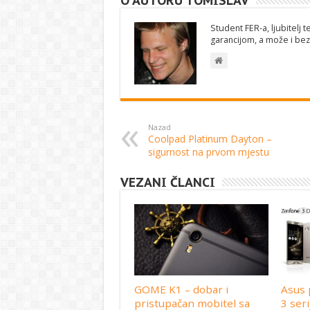
O AUTORU TOMISLAV
Student FER-a, ljubitelj t
garancijom, a može i bez:
Nazad
Coolpad Platinum Dayton –
sigurnost na prvom mjestu
VEZANI ČLANCI
GOME K1 – dobar i
Asus 
pristupačan mobitel sa
3 seri