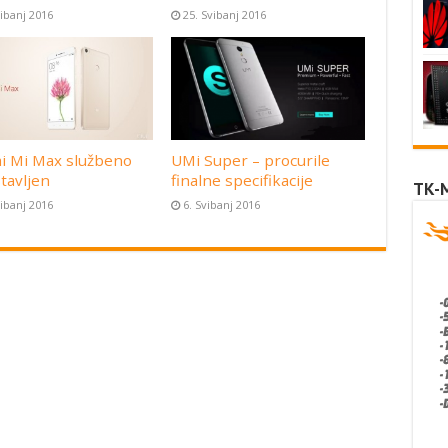
vibanj 2016
25. Svibanj 2016
i Mi Max službeno
UMi Super – procurile
tavljen
finalne specifikacije
TK-
vibanj 2016
6. Svibanj 2016