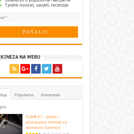
Tjedne novosti, savjeti, recenzije
EKINEZA NA WEBU
dnje
Popularno
Komentari
govi
GOME K1 – dobar i
pristupačan mobitel sa
skenerom šarenice