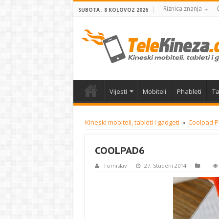
Riznica znanja
SUBOTA , 8 KOLOVOZ 2026
Vijesti
Mobiteli
Phableti
Ta
Kineski mobiteli, tableti i gadgeti
»
Coolpad P
COOLPAD6
Tomislav
27. Studeni 2014