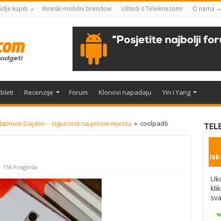
Gdje kupiti
Kineski mobilni brendovi
Uštedi s Telekinezom!
O nama
bleti
Recenzije
Forum
Klonovi napadaju
Yin i Yang
latinum Dayton – sigurnost na prvom mjestu
»
coolpad6
TEL
Isk
156 Pregleda
Uko
kli
sva