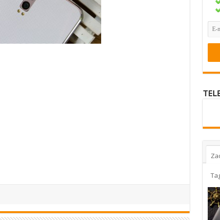
TEL
Za
Ta