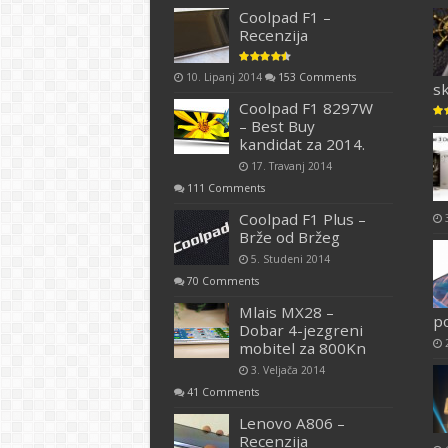
Coolpad F1 –
Recenzija
10. Lipanj 2014
153 Comments
s
Coolpad F1 8297W
– Best Buy
kandidat za 2014.
17. Travanj 2014
111 Comments
Coolpad F1 Plus –
Brže od Bržeg
5. Studeni 2014
70 Comments
Mlais MX28 –
p
Dobar 4-jezgreni
mobitel za 800Kn
3. Veljača 2014
41 Comments
Lenovo A806 –
Recenzija