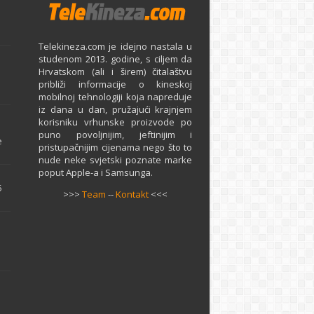
Telekineza.com je idejno nastala u
studenom 2013. godine, s ciljem da
Hrvatskom (ali i širem) čitalaštvu
približi informacije o kineskoj
mobilnoj tehnologiji koja napreduje
iz dana u dan, pružajući krajnjem
e
korisniku vrhunske proizvode po
puno povoljnijim, jeftinijim i
e
pristupačnijim cijenama nego što to
nude neke svjetski poznate marke
poput Apple-a i Samsunga.
5
>>>
Team
--
Kontakt
<<<