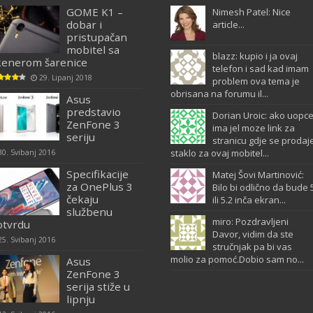
GOME K1 –
Nimesh Patel: Nice
dobar i
article...
pristupačan
mobitel sa
blazz: kupio i ja ovaj
kenerom šarenice
telefon i sad kad imam
29. Lipanj 2018
problem ova tema je
obrisana na forumu il...
Asus
predstavio
Dorian Uroic: ako uopc
ZenFone 3
ima jel moze link za
seriju
stranicu gdje se prodaj
staklo za ovaj mobitel...
30. Svibanj 2016
Specifikacije
Matej Šovi Martinović:
za OnePlus 3
Bilo bi odlično da bude 
čekaju
ili 5.2 inča ekran...
službenu
miro: Pozdravljeni
otvrdu
Davor, vidim da ste
25. Svibanj 2016
stručnjak pa bi vas
molio za pomoć.Dobio sam no...
Asus
ZenFone 3
serija stiže u
lipnju