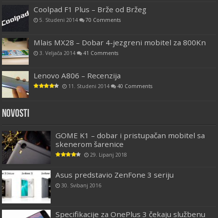
Coolpad F1 Plus – Brže od Bržeg
5. Studeni 2014
70 Comments
Mlais MX28 – Dobar 4-jezgreni mobitel za 800Kn
3. Veljača 2014
41 Comments
Lenovo A806 – Recenzija
11. Studeni 2014
40 Comments
Novosti
GOME K1 – dobar i pristupačan mobitel sa
skenerom šarenice
29. Lipanj 2018
Asus predstavio ZenFone 3 seriju
30. Svibanj 2016
Specifikacije za OnePlus 3 čekaju službenu