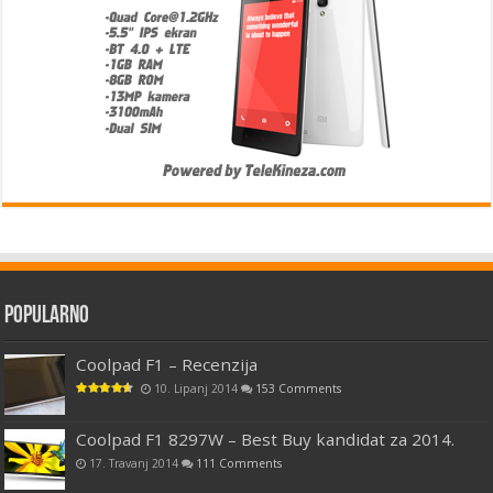
Popularno
Coolpad F1 – Recenzija
10. Lipanj 2014
153 Comments
Coolpad F1 8297W – Best Buy kandidat za 2014.
17. Travanj 2014
111 Comments