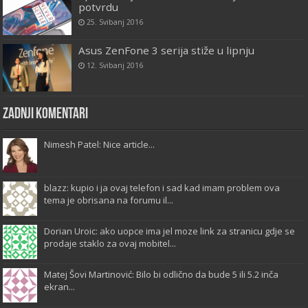
potvrdu
25. Svibanj 2016
Asus ZenFone 3 serija stiže u lipnju
12. Svibanj 2016
Zadnji komentari
Nimesh Patel: Nice article...
blazz: kupio i ja ovaj telefon i sad kad imam problem ova
tema je obrisana na forumu il...
Dorian Uroic: ako uopce ima jel moze link za stranicu gdje se
prodaje staklo za ovaj mobitel...
Matej Šovi Martinović: Bilo bi odlično da bude 5 ili 5.2 inča
ekran...