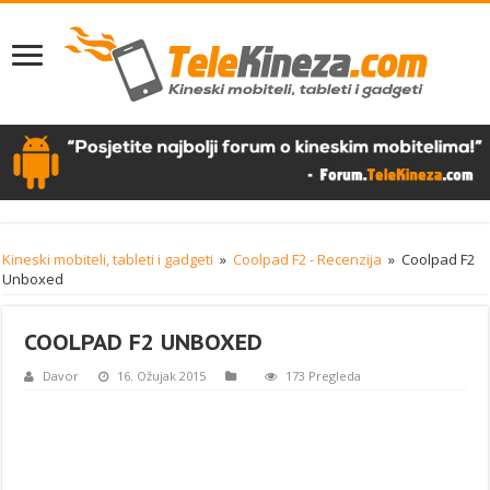
Kineski mobiteli, tableti i gadgeti
»
Coolpad F2 - Recenzija
»
Coolpad F2
Unboxed
COOLPAD F2 UNBOXED
Davor
16. Ožujak 2015
173 Pregleda