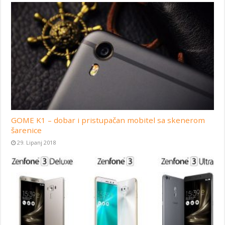
GOME K1 – dobar i pristupačan mobitel sa skenerom
šarenice
29. Lipanj 2018