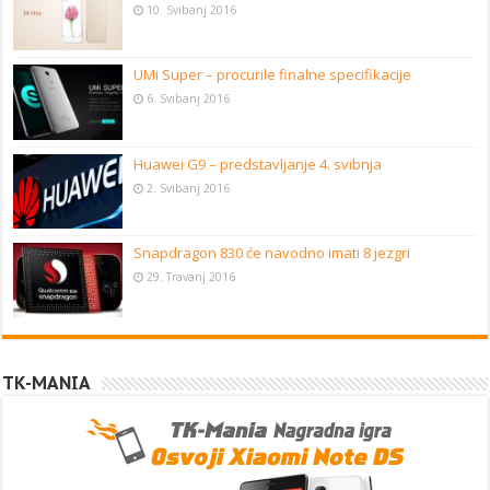
10. Svibanj 2016
UMi Super – procurile finalne specifikacije
6. Svibanj 2016
Huawei G9 – predstavljanje 4. svibnja
2. Svibanj 2016
Snapdragon 830 će navodno imati 8 jezgri
29. Travanj 2016
TK-MANIA