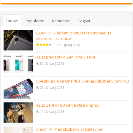
Zadnje
Popularno
Komentari
Tagovi
GOME K1 – dobar i pristupačan mobitel sa
skenerom šarenice
29. Lipanj 2018
Asus predstavio ZenFone 3 seriju
30. Svibanj 2016
Specifikacije za OnePlus 3 čekaju službenu potvrdu
25. Svibanj 2016
Asus ZenFone 3 serija stiže u lipnju
12. Svibanj 2016
Xiaomi Mi Max službeno predstavljen