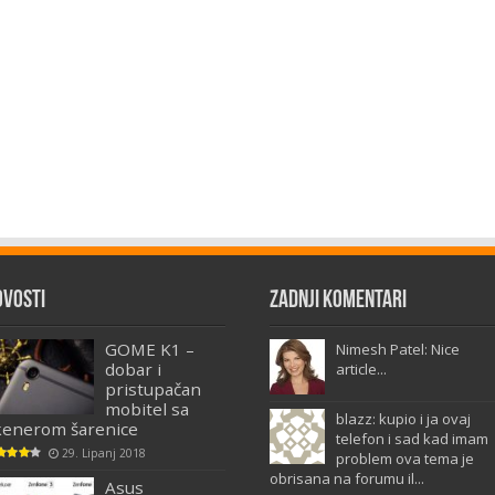
ovosti
Zadnji komentari
GOME K1 –
Nimesh Patel: Nice
dobar i
article...
pristupačan
mobitel sa
blazz: kupio i ja ovaj
kenerom šarenice
telefon i sad kad imam
29. Lipanj 2018
problem ova tema je
obrisana na forumu il...
Asus