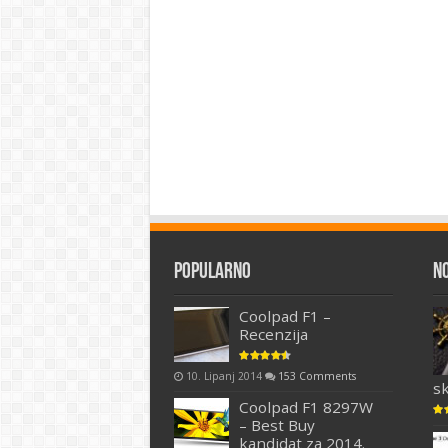
Popularno
N
Coolpad F1 –
Recenzija
10. Lipanj 2014
153 Comments
s
Coolpad F1 8297W
– Best Buy
kandidat za 2014.