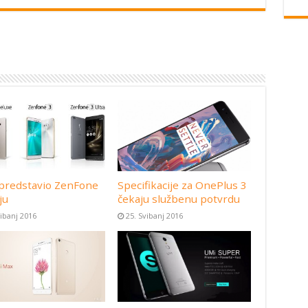
predstavio ZenFone
Specifikacije za OnePlus 3
ju
čekaju službenu potvrdu
vibanj 2016
25. Svibanj 2016