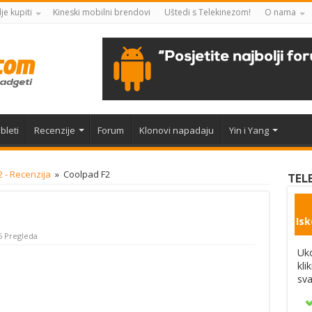
je kupiti
Kineski mobilni brendovi
Uštedi s Telekinezom!
O nama
bleti
Recenzije
Forum
Klonovi napadaju
Yin i Yang
 - Recenzija
»
Coolpad F2
TEL
Isk
6 Pregleda
Uko
kli
sva