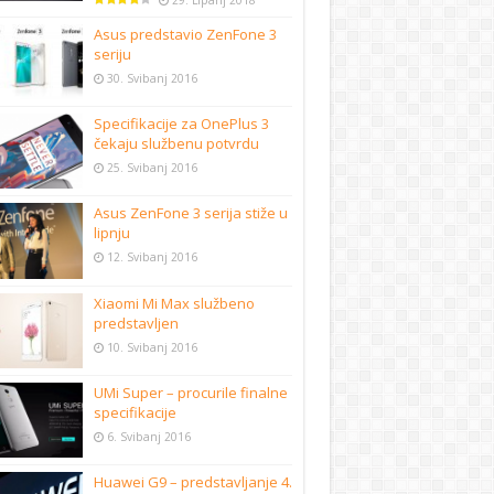
29. Lipanj 2018
Asus predstavio ZenFone 3
seriju
30. Svibanj 2016
Specifikacije za OnePlus 3
čekaju službenu potvrdu
25. Svibanj 2016
Asus ZenFone 3 serija stiže u
lipnju
12. Svibanj 2016
Xiaomi Mi Max službeno
predstavljen
10. Svibanj 2016
UMi Super – procurile finalne
specifikacije
6. Svibanj 2016
Huawei G9 – predstavljanje 4.