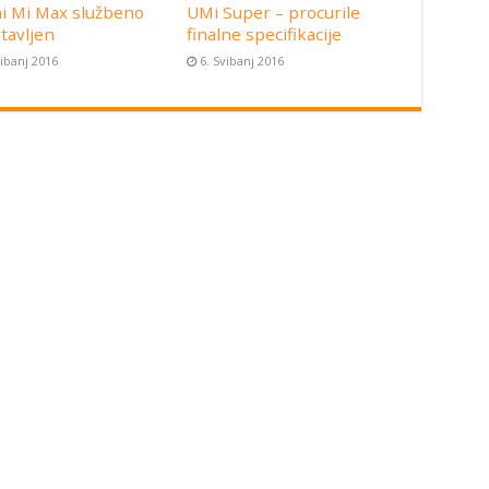
i Mi Max službeno
UMi Super – procurile
tavljen
finalne specifikacije
vibanj 2016
6. Svibanj 2016