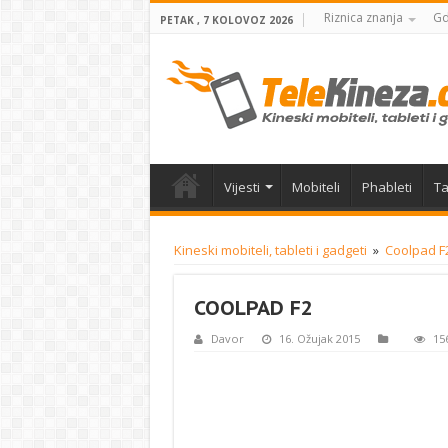
Riznica znanja
Gd
PETAK , 7 KOLOVOZ 2026
Vijesti
Mobiteli
Phableti
Ta
Kineski mobiteli, tableti i gadgeti
»
Coolpad F2
COOLPAD F2
Davor
16. Ožujak 2015
15