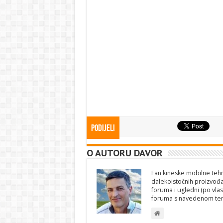
Podijeli
O AUTORU DAVOR
Fan kineske mobilne tehno
dalekoistočnih proizvođa
foruma i ugledni (po vlas
foruma s navedenom te