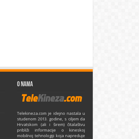
O Nama
Telekineza.com je idejno nastala u
studenom 2013. godine, s ciljem da
Hrvatskom (ali i širem) čitalaštvu
približi informacije o kineskoj
mobilnoj tehnologiji koja napreduje