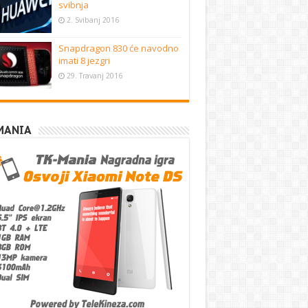
svibnja
2. Svibanj 2016
Snapdragon 830 će navodno
imati 8 jezgri
29. Travanj 2016
MANIA