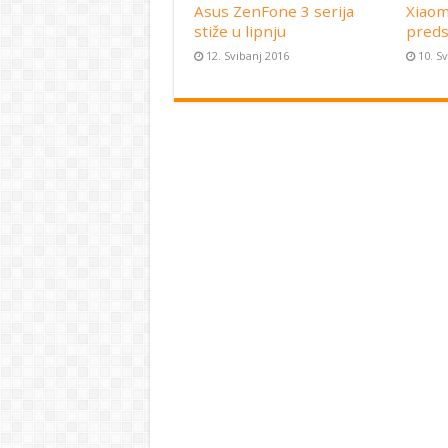
Asus ZenFone 3 serija
Xiaom
stiže u lipnju
preds
12. Svibanj 2016
10. S