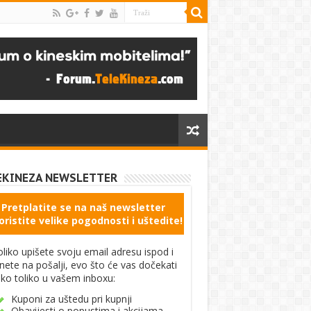
EKINEZA NEWSLETTER
Pretplatite se na naš newsletter
oristite velike pogodnosti i uštedite!
liko upišete svoju email adresu ispod i
knete na pošalji, evo što će vas dočekati
ko toliko u vašem inboxu:
Kuponi za uštedu pri kupnji
Obavijesti o popustima i akcijama