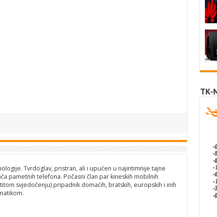
TK-
logije. Tvrdoglav, pristran, ali i upućen u najintimnije tajne
ča pametnih telefona. Počasni član par kineskih mobilnih
titom svjedočenju) pripadnik domaćih, bratskih, europskih i inih
matikom.