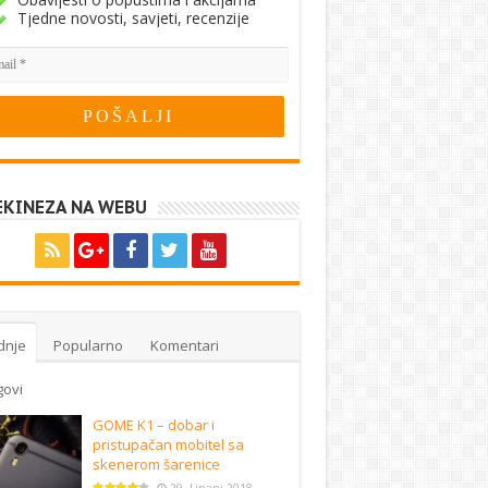
Tjedne novosti, savjeti, recenzije
EKINEZA NA WEBU
dnje
Popularno
Komentari
govi
GOME K1 – dobar i
pristupačan mobitel sa
skenerom šarenice