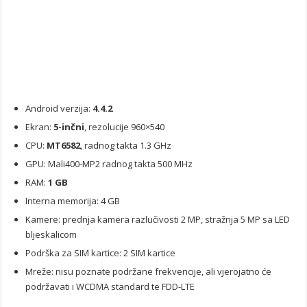
Android verzija:
4.4.2
Ekran:
5-inčni
, rezolucije 960×540
CPU:
MT6582
, radnog takta 1.3 GHz
GPU: Mali400-MP2 radnog takta 500 MHz
RAM:
1 GB
Interna memorija: 4 GB
Kamere: prednja kamera razlučivosti 2 MP, stražnja 5 MP sa LED
bljeskalicom
Podrška za SIM kartice: 2 SIM kartice
Mreže: nisu poznate podržane frekvencije, ali vjerojatno će
podržavati i WCDMA standard te FDD-LTE