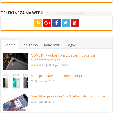
TELEKINEZA NA WEBU
Zadnje
Popularno
Komentari
Tagovi
GOME K1 – dobar i pristupačan mobitel sa
skenerom šarenice
29. Lipanj 2018
Asus predstavio ZenFone 3 seriju
30. Svibanj 2016
Specifikacije za OnePlus 3 čekaju službenu potvrdu
25. Svibanj 2016