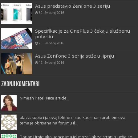
Asus predstavio ZenFone 3 seriju
30. Svibanj 2016
Specifikacije za OnePlus 3 čekaju službenu
potvrdu
25. Svibanj 2016
Asus ZenFone 3 serija stiže u lipnju
12. Svibanj 2016
Zadnji komentari
Nimesh Patel: Nice article...
blazz: kupio i ja ovaj telefon i sad kad imam problem ova
tema je obrisana na forumu il...
Dorian Uroic: ako uopce ima jel moze link za stranicu gdje se