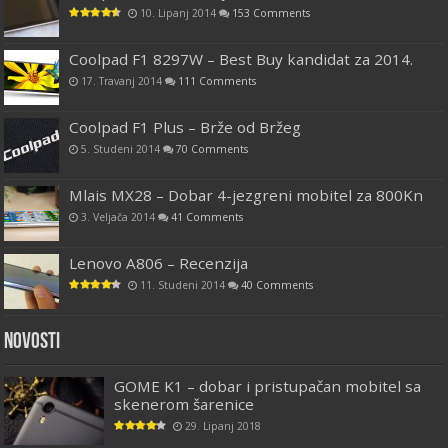
10. Lipanj 2014
153 Comments
Coolpad F1 8297W – Best Buy kandidat za 2014.
17. Travanj 2014
111 Comments
Coolpad F1 Plus – Brže od Bržeg
5. Studeni 2014
70 Comments
Mlais MX28 – Dobar 4-jezgreni mobitel za 800Kn
3. Veljača 2014
41 Comments
Lenovo A806 – Recenzija
11. Studeni 2014
40 Comments
Novosti
GOME K1 – dobar i pristupačan mobitel sa
skenerom šarenice
29. Lipanj 2018