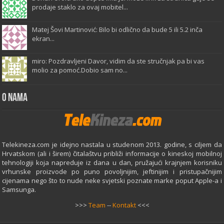
prodaje staklo za ovaj mobitel...
Matej Šovi Martinović: Bilo bi odlično da bude 5 ili 5.2 inča
ekran...
miro: Pozdravljeni Davor, vidim da ste stručnjak pa bi vas
molio za pomoć.Dobio sam no...
O Nama
Telekineza.com je idejno nastala u studenom 2013. godine, s ciljem da
Hrvatskom (ali i širem) čitalaštvu približi informacije o kineskoj mobilnoj
tehnologiji koja napreduje iz dana u dan, pružajući krajnjem korisniku
vrhunske proizvode po puno povoljnijim, jeftinijim i pristupačnijim
cijenama nego što to nude neke svjetski poznate marke poput Apple-a i
Samsunga.
>>>
Team
--
Kontakt
<<<