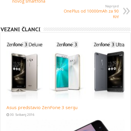
novog smartfona
Naprijed
OnePlus od 10000mAh za 90
Kn!
VEZANI ČLANCI
Asus predstavio ZenFone 3 seriju
30. Svibanj 2016