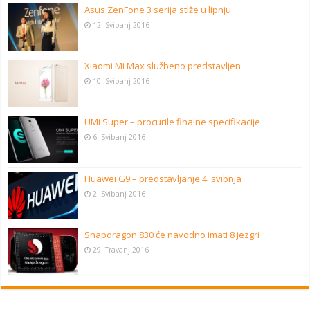
Asus ZenFone 3 serija stiže u lipnju
12. Svibanj 2016
Xiaomi Mi Max službeno predstavljen
10. Svibanj 2016
UMi Super – procurile finalne specifikacije
6. Svibanj 2016
Huawei G9 – predstavljanje 4. svibnja
2. Svibanj 2016
Snapdragon 830 će navodno imati 8 jezgri
29. Travanj 2016