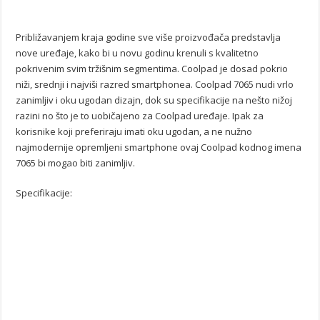
Približavanjem kraja godine sve više proizvođača predstavlja
nove uređaje, kako bi u novu godinu krenuli s kvalitetno
pokrivenim svim tržišnim segmentima. Coolpad je dosad pokrio
niži, srednji i najviši razred smartphonea. Coolpad 7065 nudi vrlo
zanimljiv i oku ugodan dizajn, dok su specifikacije na nešto nižoj
razini no što je to uobičajeno za Coolpad uređaje. Ipak za
korisnike koji preferiraju imati oku ugodan, a ne nužno
najmodernije opremljeni smartphone ovaj Coolpad kodnog imena
7065 bi mogao biti zanimljiv.
Specifikacije: