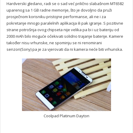
Hardverski gledano, radi se o sad već prilično slabašnom MT6582
uparenog sa 1 GB radne memorije, što je dovoljno da pruži
prosječnom korisniku pristojne performanse, ali ne i za
pokretanje mnogo paralelnih aplikacija ili pak igranje. S pozitivne
strane potrošnja ovog chipseta nije velika pa bi i uz bateriju od
2000 mAh bilo moguće očekivati solidno trajanje baterije. Kamere
također nisu vrhunske, ne spominju se ni renomirani
senzori(Sony) pa je za vjerovati da ni kamera neće biti vrhunska.
Coolpad Platinum Dayton