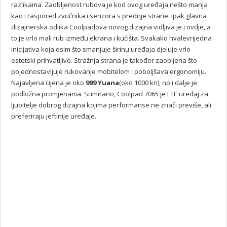
razlikama. Zaobljenost rubova je kod ovog uređaja nešto manja
kao i raspored zvučnika i senzora s prednje strane. Ipak glavna
dizajnerska odlika Coolpadova novog dizajna vidljiva je i ovdje, a
to je vrlo mali rub između ekrana i kućišta. Svakako hvalevrijedna
inicijativa koja osim što smanjuje širinu uređaja djeluje vrlo
estetski prihvatljivo. Stražnja strana je također zaobljena što
pojednostavljuje rukovanje mobitelom i poboljšava ergonomiju.
Najavljena cijena je oko
999 Yuana
(oko 1000 kn), no i dalje je
podložna promjenama. Sumirano, Coolpad 7065 je LTE uređaj za
ljubitelje dobrog dizajna kojima performanse ne znači previše, ali
preferiraju jeftinije uređaje.