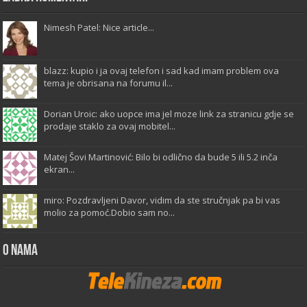
Nimesh Patel: Nice article...
blazz: kupio i ja ovaj telefon i sad kad imam problem ova
tema je obrisana na forumu il...
Dorian Uroic: ako uopce ima jel moze link za stranicu gdje se
prodaje staklo za ovaj mobitel...
Matej Šovi Martinović: Bilo bi odlično da bude 5 ili 5.2 inča
ekran...
miro: Pozdravljeni Davor, vidim da ste stručnjak pa bi vas
molio za pomoć.Dobio sam no...
O Nama