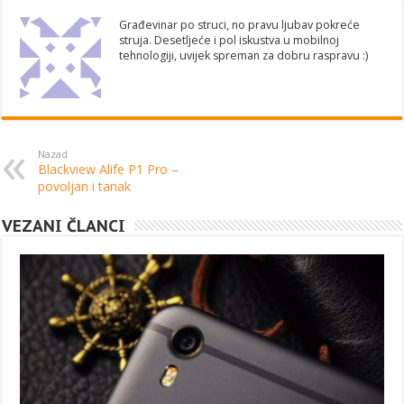
Građevinar po struci, no pravu ljubav pokreće
struja. Desetljeće i pol iskustva u mobilnoj
tehnologiji, uvijek spreman za dobru raspravu :)
Nazad
Blackview Alife P1 Pro –
povoljan i tanak
VEZANI ČLANCI