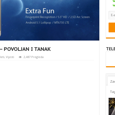
– POVOLJAN I TANAK
TEL
eti
,
Vijesti
2,487 Pregleda
Za
Ta