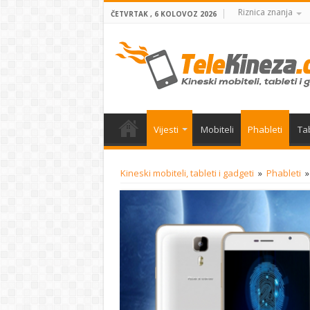
Riznica znanja
ČETVRTAK , 6 KOLOVOZ 2026
Vijesti
Mobiteli
Phableti
Tab
Kineski mobiteli, tableti i gadgeti
»
Phableti
»