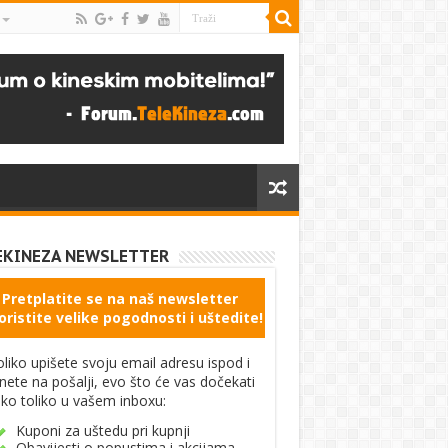
EKINEZA NEWSLETTER
Pretplatite se na naš newsletter
oristite velike pogodnosti i uštedite!
liko upišete svoju email adresu ispod i
knete na pošalji, evo što će vas dočekati
ko toliko u vašem inboxu:
Kuponi za uštedu pri kupnji
Obavijesti o popustima i akcijama