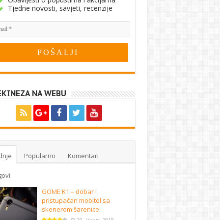
Tjedne novosti, savjeti, recenzije
EKINEZA NA WEBU
dnje
Popularno
Komentari
govi
GOME K1 – dobar i
pristupačan mobitel sa
skenerom šarenice