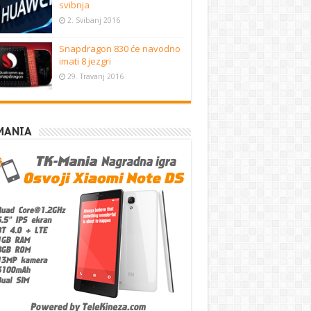
svibnja
2. Svibanj 2016
Snapdragon 830 će navodno
imati 8 jezgri
29. Travanj 2016
MANIA