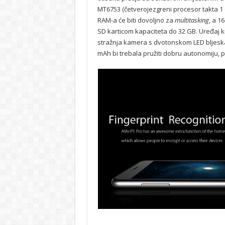
MT6753 (četverojezgreni procesor takta 1 
RAM-a će biti dovoljno za
multitasking
, a 1
SD karticom kapaciteta do 32 GB. Uređaj k
stražnja kamera s dvotonskom LED bljeska
mAh bi trebala pružiti dobru autonomiju, 