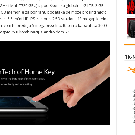
GHz i Mali-T720 GPU) s podrškom za globalni 4G LTE. 2 GB
6 GB memorije za pohranu podataka se može proširiti micro
rasi 5,5-inčni HD IPS zaslon s 2.5D staklom, 13-megapikselna
licom te prednja 5-megapikselna. Baterija kapaciteta 3000
pogotovo u kombinaciji s Androidom 5.1.
TK-