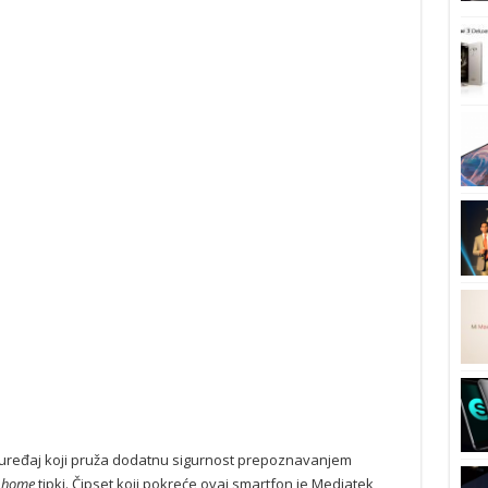
k uređaj koji pruža dodatnu sigurnost prepoznavanjem
u
home
tipki. Čipset koji pokreće ovaj smartfon je Mediatek