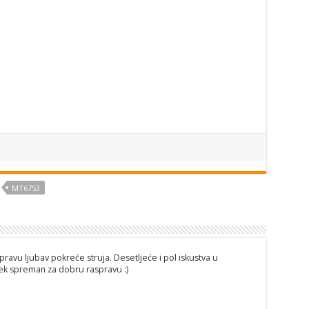
MT6753
pravu ljubav pokreće struja. Desetljeće i pol iskustva u
ijek spreman za dobru raspravu :)