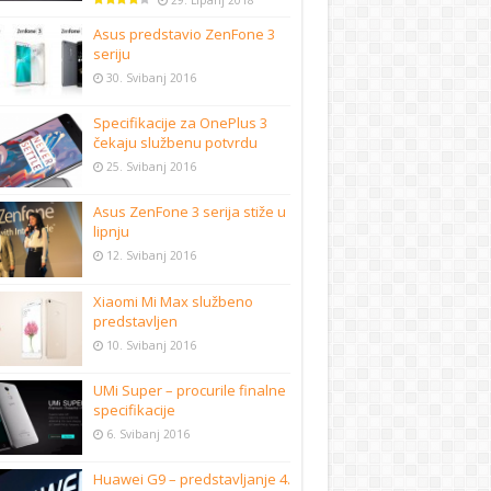
29. Lipanj 2018
Asus predstavio ZenFone 3
seriju
30. Svibanj 2016
Specifikacije za OnePlus 3
čekaju službenu potvrdu
25. Svibanj 2016
Asus ZenFone 3 serija stiže u
lipnju
12. Svibanj 2016
Xiaomi Mi Max službeno
predstavljen
10. Svibanj 2016
UMi Super – procurile finalne
specifikacije
6. Svibanj 2016
Huawei G9 – predstavljanje 4.