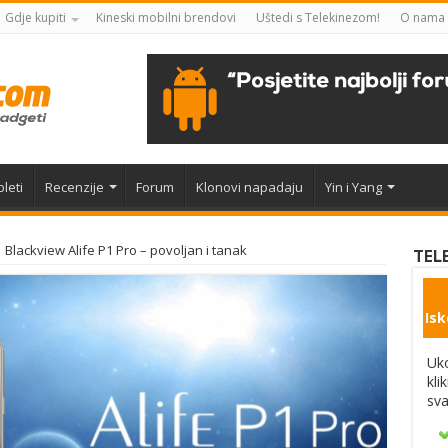
Gdje kupiti
Kineski mobilni brendovi
Uštedi s Telekinezom!
O nama
leti
Recenzije
Forum
Klonovi napadaju
Yin i Yang
Blackview Alife P1 Pro – povoljan i tanak
TEL
Isk
Uko
kli
sva