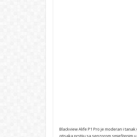
Blackview Alife P1 Pro je moderan i tana
otisaka prstiju sa senzorom smještenim 