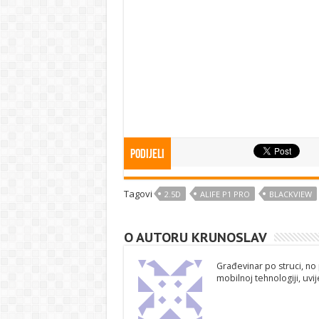
Podijeli
Tagovi
2.5D
ALIFE P1 PRO
BLACKVIEW
O AUTORU KRUNOSLAV
Građevinar po struci, no 
mobilnoj tehnologiji, uv