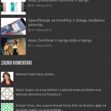
Asus predstavio ZenFone 3 seriju
30. Svibanj 2016
Specifikacije za OnePlus 3 čekaju službenu
potvrdu
25. Svibanj 2016
Asus ZenFone 3 serija stiže u lipnju
12. Svibanj 2016
Zadnji komentari
Nimesh Patel: Nice article...
blazz: kupio i ja ovaj telefon i sad kad imam problem ova
tema je obrisana na forumu il...
Dorian Uroic: ako uopce ima jel moze link za stranicu gdje se
prodaje staklo za ovaj mobitel...