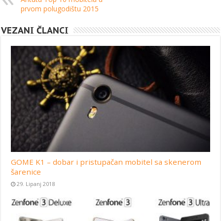
prvom polugodištu 2015
VEZANI ČLANCI
GOME K1 – dobar i pristupačan mobitel sa skenerom
šarenice
29. Lipanj 2018