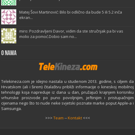
Matej Šovi Martinović: Bilo bi odlično da bude 5 ili 5.2 inča
ekran...
miro: Pozdravljeni Davor, vidim da ste stručnjak pa bi vas
molio za pomoć.Dobio sam no...
O Nama
Telekineza.com je idejno nastala u studenom 2013. godine, s ciljem da
Hrvatskom (ali i širem) čitalaštvu približi informacije o kineskoj mobilnoj
tehnologiji koja napreduje iz dana u dan, pružajući krajnjem korisniku
vrhunske proizvode po puno povoljnijim, jeftinijim i pristupačnijim
cijenama nego što to nude neke svjetski poznate marke poput Apple-a i
Samsunga.
>>>
Team
--
Kontakt
<<<