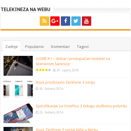
TELEKINEZA NA WEBU
Zadnje
Popularno
Komentari
Tagovi
GOME K1 – dobar i pristupačan mobitel sa
skenerom šarenice
29. Lipanj 2018
Asus predstavio ZenFone 3 seriju
30. Svibanj 2016
Specifikacije za OnePlus 3 čekaju službenu potvrdu
25. Svibanj 2016
Asus ZenFone 3 serija stiže u lipnju