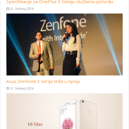
Specifikacije za OnePlus 3 čekaju službenu potvrdu
25. Svibanj 2016
Asus ZenFone 3 serija stiže u lipnju
12. Svibanj 2016