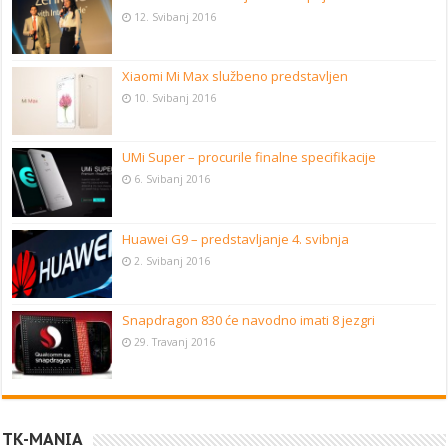
12. Svibanj 2016
Xiaomi Mi Max službeno predstavljen
10. Svibanj 2016
UMi Super – procurile finalne specifikacije
6. Svibanj 2016
Huawei G9 – predstavljanje 4. svibnja
2. Svibanj 2016
Snapdragon 830 će navodno imati 8 jezgri
29. Travanj 2016
TK-MANIA