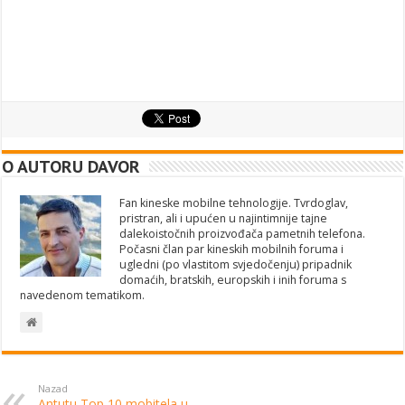
O AUTORU DAVOR
Fan kineske mobilne tehnologije. Tvrdoglav,
pristran, ali i upućen u najintimnije tajne
dalekoistočnih proizvođača pametnih telefona.
Počasni član par kineskih mobilnih foruma i
ugledni (po vlastitom svjedočenju) pripadnik
domaćih, bratskih, europskih i inih foruma s
navedenom tematikom.
Nazad
Antutu Top 10 mobitela u