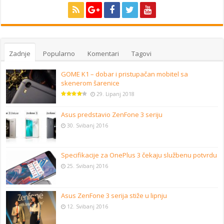
Zadnje
Popularno
Komentari
Tagovi
GOME K1 – dobar i pristupačan mobitel sa
skenerom šarenice
29. Lipanj 2018
Asus predstavio ZenFone 3 seriju
30. Svibanj 2016
Specifikacije za OnePlus 3 čekaju službenu potvrdu
25. Svibanj 2016
Asus ZenFone 3 serija stiže u lipnju
12. Svibanj 2016