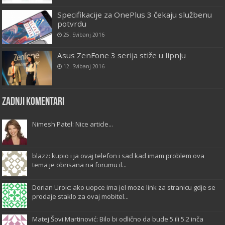
Specifikacije za OnePlus 3 čekaju službenu
potvrdu
25. Svibanj 2016
Asus ZenFone 3 serija stiže u lipnju
12. Svibanj 2016
Zadnji komentari
Nimesh Patel: Nice article...
blazz: kupio i ja ovaj telefon i sad kad imam problem ova
tema je obrisana na forumu il...
Dorian Uroic: ako uopce ima jel moze link za stranicu gdje se
prodaje staklo za ovaj mobitel...
Matej Šovi Martinović: Bilo bi odlično da bude 5 ili 5.2 inča