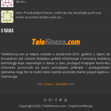
ekran...
miro: Pozdravljeni Davor, vidim da ste stručnjak pa bi vas
molio za pomoć.Dobio sam no...
O Nama
Telekineza.com je idejno nastala u studenom 2013. godine, s ciljem da
Hrvatskom (ali i širem) čitalaštvu približi informacije o kineskoj mobilnoj
tehnologiji koja napreduje iz dana u dan, pružajući krajnjem korisniku
vrhunske proizvode po puno povoljnijim, jeftinijim i pristupačnijim
cijenama nego što to nude neke svjetski poznate marke poput Apple-a i
Samsunga.
>>>
Team
--
Kontakt
<<<
Copyright 2026. TeleKineza.com -
Uvjeti korištenja