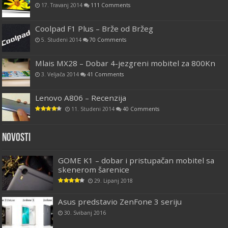
17. Travanj 2014
111 Comments
Coolpad F1 Plus – Brže od Bržeg
5. Studeni 2014
70 Comments
Mlais MX28 – Dobar 4-jezgreni mobitel za 800Kn
3. Veljača 2014
41 Comments
Lenovo A806 – Recenzija
11. Studeni 2014
40 Comments
Novosti
GOME K1 – dobar i pristupačan mobitel sa
skenerom šarenice
29. Lipanj 2018
Asus predstavio ZenFone 3 seriju
30. Svibanj 2016