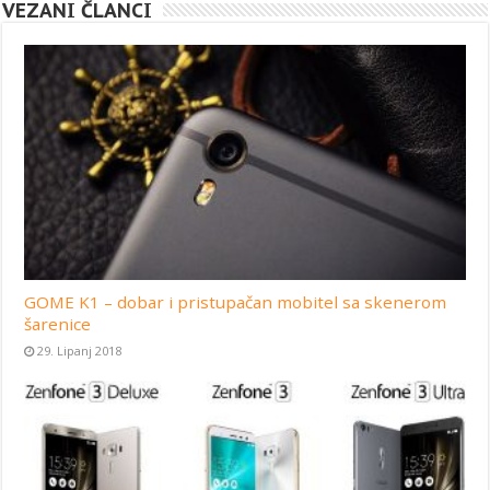
VEZANI ČLANCI
GOME K1 – dobar i pristupačan mobitel sa skenerom
šarenice
29. Lipanj 2018