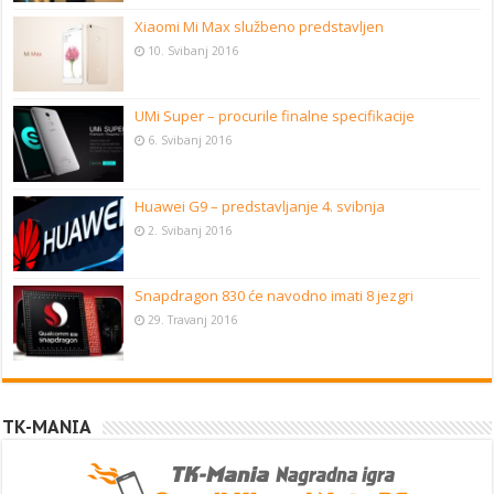
Xiaomi Mi Max službeno predstavljen
10. Svibanj 2016
UMi Super – procurile finalne specifikacije
6. Svibanj 2016
Huawei G9 – predstavljanje 4. svibnja
2. Svibanj 2016
Snapdragon 830 će navodno imati 8 jezgri
29. Travanj 2016
TK-MANIA