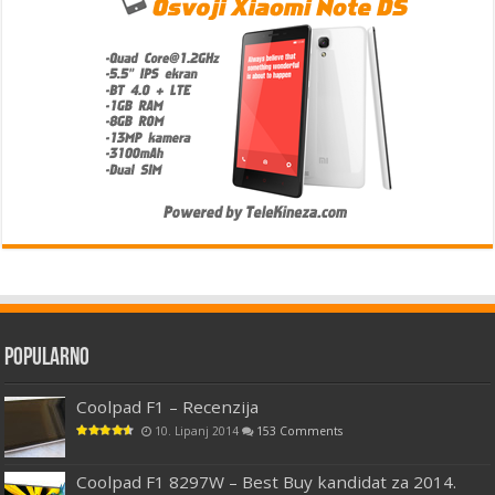
Popularno
Coolpad F1 – Recenzija
10. Lipanj 2014
153 Comments
Coolpad F1 8297W – Best Buy kandidat za 2014.