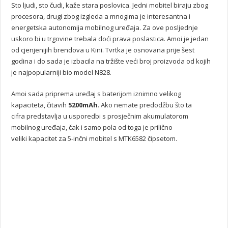
Sto ljudi, sto čudi, kaže stara poslovica. Jedni mobitel biraju zbog
procesora, drugi zbog izgleda a mnogima je interesantna i
energetska autonomija mobilnog uređaja. Za ove posljednje
uskoro bi u trgovine trebala doći prava poslastica. Amoi je jedan
od cjenjenijih brendova u Kini. Tvrtka je osnovana prije šest
godina i do sada je izbacila na tržište veći broj proizvoda od kojih
je najpopularniji bio model N828.
Amoi sada priprema uređaj s baterijom iznimno velikog
kapaciteta, čitavih
5200mAh
. Ako nemate predodžbu što ta
cifra predstavlja u usporedbi s prosječnim akumulatorom
mobilnog uređaja, čak i samo pola od toga je prilično
veliki kapacitet za 5-inčni mobitel s MTK6582 čipsetom.