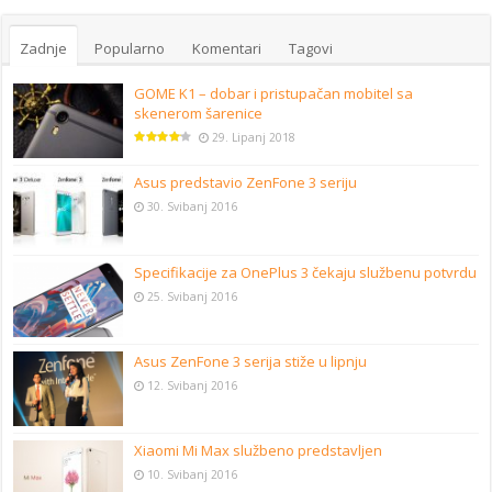
Zadnje
Popularno
Komentari
Tagovi
GOME K1 – dobar i pristupačan mobitel sa
skenerom šarenice
29. Lipanj 2018
Asus predstavio ZenFone 3 seriju
30. Svibanj 2016
Specifikacije za OnePlus 3 čekaju službenu potvrdu
25. Svibanj 2016
Asus ZenFone 3 serija stiže u lipnju
12. Svibanj 2016
Xiaomi Mi Max službeno predstavljen
10. Svibanj 2016