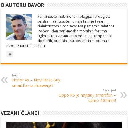
O AUTORU DAVOR
Fan kineske mobilne tehnologije. Tvrdoglav,
pristran, ali i upućen u najintimnije tajne
dalekoistočnih proizvođača pametnih telefona.
Počasni član par kineskih mobilnih foruma i
ugledni (po vlastitom svjedočenju) pripadnik
domaćih, bratskih, europskih i inih foruma s
navedenom tematikom.
Nazad
Honor 4x – Novi Best Buy
smartfon iz Huaweija?
Naprijed
Oppo R5 je najtanji smartfon –
samo 4.85mm!
VEZANI ČLANCI