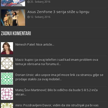
25. Svibanj 2016
Asus ZenFone 3 serija stiže u lipnju
12. Svibanj 2016
Zadnji komentari
Nimesh Patel: Nice article...
blazz: kupio i ja ovaj telefon i sad kad imam problem ova
tema je obrisana na forumu il...
Dorian Uroic: ako uopce ima jel moze link za stranicu gdje se
prodaje staklo za ovaj mobitel...
Matej Šovi Martinović: Bilo bi odlično da bude 5 ili 5.2 inča
ekran...
miro: Pozdravljeni Davor, vidim da ste stručnjak pa bi vas