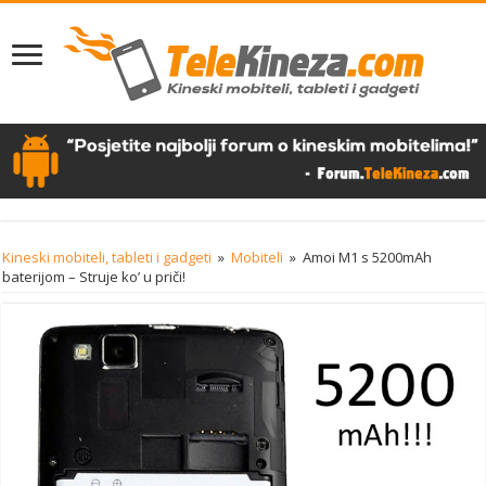
Kineski mobiteli, tableti i gadgeti
»
Mobiteli
»
Amoi M1 s 5200mAh
baterijom – Struje ko’ u priči!