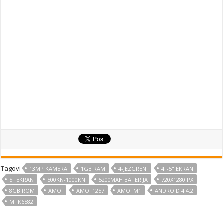
Tagovi
13MP KAMERA
1GB RAM
4-JEZGRENI
4"-5" EKRAN
5" EKRAN
500KN-1000KN
5200MAH BATERIJA
720X1280 PX
8GB ROM
AMOI
AMOI 1257
AMOI M1
ANDROID 4.4.2
MTK6582