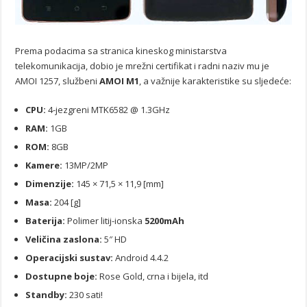
Prema podacima sa stranica kineskog ministarstva
telekomunikacija, dobio je mrežni certifikat i radni naziv mu je
AMOI 1257, službeni
AMOI M1
, a važnije karakteristike su sljedeće:
CPU:
4-jezgreni MTK6582 @ 1.3GHz
RAM:
1GB
ROM:
8GB
Kamere:
13MP/2MP
Dimenzije:
145 × 71,5 × 11,9 [mm]
Masa:
204 [g]
Baterija:
Polimer litij-ionska
5200mAh
Veličina zaslona:
5″ HD
Operacijski sustav:
Android 4.4.2
Dostupne boje:
Rose Gold, crna i bijela, itd
Standby:
230 sati!