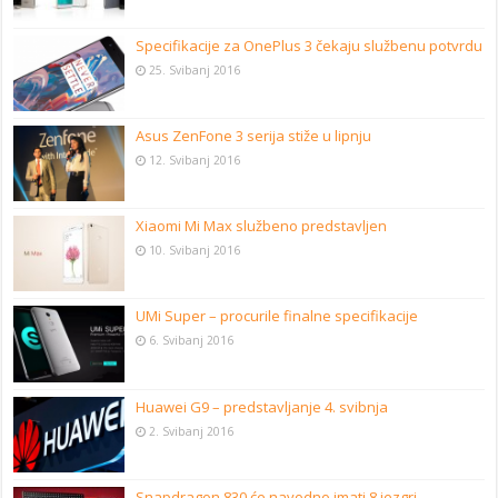
Specifikacije za OnePlus 3 čekaju službenu potvrdu
25. Svibanj 2016
Asus ZenFone 3 serija stiže u lipnju
12. Svibanj 2016
Xiaomi Mi Max službeno predstavljen
10. Svibanj 2016
UMi Super – procurile finalne specifikacije
6. Svibanj 2016
Huawei G9 – predstavljanje 4. svibnja
2. Svibanj 2016
Snapdragon 830 će navodno imati 8 jezgri