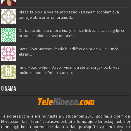
blazz: kupio i ja ovaj telefon i sad kad imam problem ova
tema je obrisana na forumu il...
Dorian Uroic: ako uopce ima jel moze link za stranicu gdje se
prodaje staklo za ovaj mobitel...
Matej Šovi Martinović: Bilo bi odlično da bude 5 ili 5.2 inča
ekran...
miro: Pozdravljeni Davor, vidim da ste stručnjak pa bi vas
molio za pomoć.Dobio sam no...
O Nama
Telekineza.com je idejno nastala u studenom 2013. godine, s ciljem da
Hrvatskom (ali i širem) čitalaštvu približi informacije o kineskoj mobilnoj
tehnologiji koja napreduje iz dana u dan, pružajući krajnjem korisniku