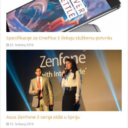
Specifikacije za OnePlus 3 čekaju službenu potvrdu
25. Svibanj 2016
Asus ZenFone 3 serija stiže u lipnju
12. Svibanj 2016