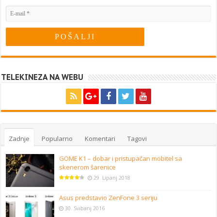
TELEKINEZA NA WEBU
Zadnje
Popularno
Komentari
Tagovi
GOME K1 – dobar i pristupačan mobitel sa
skenerom šarenice
29. Lipanj 2018
Asus predstavio ZenFone 3 seriju
30. Svibanj 2016