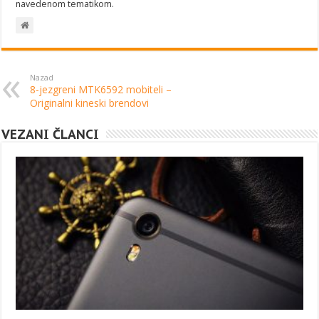
navedenom tematikom.
Nazad
8-jezgreni MTK6592 mobiteli –
Originalni kineski brendovi
VEZANI ČLANCI