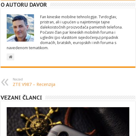
O AUTORU DAVOR
Fan kineske mobilne tehnologije. Tvrdoglav,
pristran, ali i upućen u najintimnije tajne
dalekoistočnih proizvođača pametnih telefona.
Počasni član par kineskih mobilnih foruma i
ugledni (po vlastitom svjedočenju) pripadnik
domaćih, bratskih, europskih i inih foruma s
navedenom tematikom.
Nazad
ZTE V987 – Recenzija
VEZANI ČLANCI