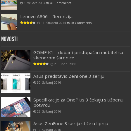
3. Veljača 2014
41 Comments
Lenovo A806 – Recenzija
11. Studeni 2014
40 Comments
Novosti
GOME K1 – dobar i pristupačan mobitel sa
skenerom šarenice
29. Lipanj 2018
Asus predstavio ZenFone 3 seriju
30. Svibanj 2016
Specifikacije za OnePlus 3 čekaju službenu
potvrdu
25. Svibanj 2016
Asus ZenFone 3 serija stiže u lipnju
12. Svibanj 2016