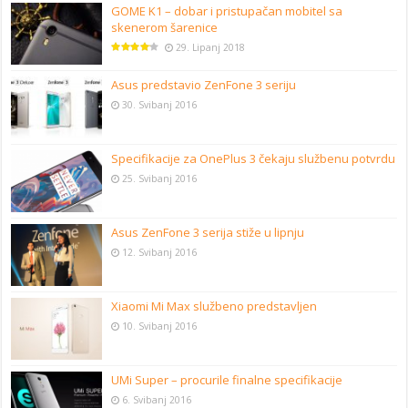
GOME K1 – dobar i pristupačan mobitel sa
skenerom šarenice
29. Lipanj 2018
Asus predstavio ZenFone 3 seriju
30. Svibanj 2016
Specifikacije za OnePlus 3 čekaju službenu potvrdu
25. Svibanj 2016
Asus ZenFone 3 serija stiže u lipnju
12. Svibanj 2016
Xiaomi Mi Max službeno predstavljen
10. Svibanj 2016
UMi Super – procurile finalne specifikacije
6. Svibanj 2016