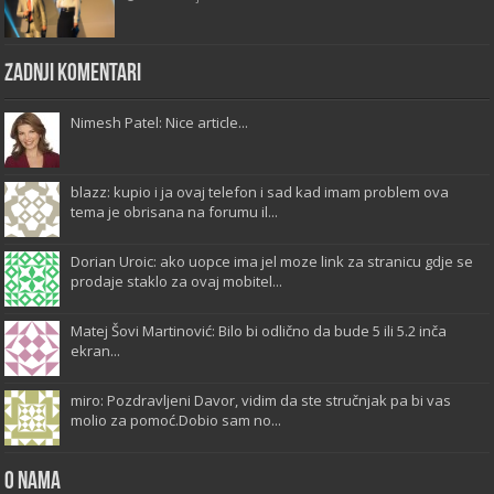
Zadnji komentari
Nimesh Patel: Nice article...
blazz: kupio i ja ovaj telefon i sad kad imam problem ova
tema je obrisana na forumu il...
Dorian Uroic: ako uopce ima jel moze link za stranicu gdje se
prodaje staklo za ovaj mobitel...
Matej Šovi Martinović: Bilo bi odlično da bude 5 ili 5.2 inča
ekran...
miro: Pozdravljeni Davor, vidim da ste stručnjak pa bi vas
molio za pomoć.Dobio sam no...
O Nama