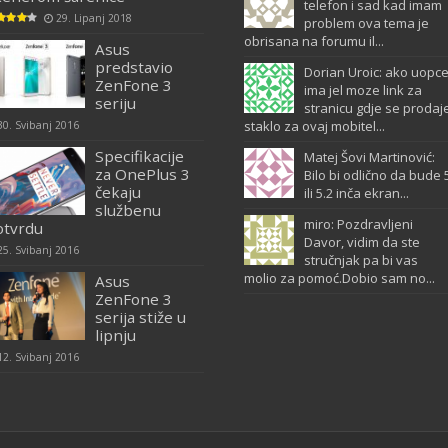
telefon i sad kad imam
29. Lipanj 2018
problem ova tema je
obrisana na forumu il...
Asus
predstavio
Dorian Uroic: ako uopc
ZenFone 3
ima jel moze link za
seriju
stranicu gdje se prodaj
staklo za ovaj mobitel...
30. Svibanj 2016
Specifikacije
Matej Šovi Martinović:
za OnePlus 3
Bilo bi odlično da bude 
čekaju
ili 5.2 inča ekran...
službenu
miro: Pozdravljeni
otvrdu
Davor, vidim da ste
25. Svibanj 2016
stručnjak pa bi vas
molio za pomoć.Dobio sam no...
Asus
ZenFone 3
serija stiže u
lipnju
12. Svibanj 2016