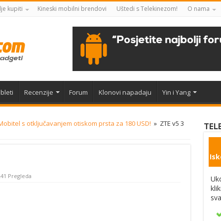
je kupiti
Kineski mobilni brendovi
Uštedi s Telekinezom!
O nama
bleti
Recenzije
Forum
Klonovi napadaju
Yin i Yang
 Mobitel s otključavanjem otiskom prsta za 180 USD!
»
ZTE v5 3
TEL
Isk
241 Pregleda
Uko
kli
sva