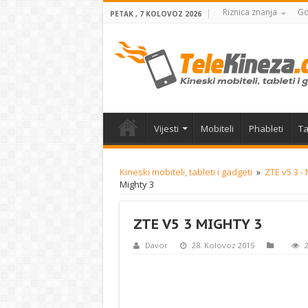
Riznica znanja
Gd
PETAK , 7 KOLOVOZ 2026
Vijesti
Mobiteli
Phableti
Ta
Kineski mobiteli, tableti i gadgeti
»
ZTE v5 3 -
Mighty 3
ZTE V5 3 MIGHTY 3
Davor
28. Kolovoz 2015