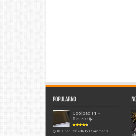
Popularno
N
Coolpad F1 –
Recenzija
10. Lipanj 2014
153 Comments
s