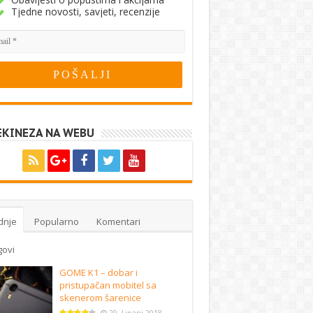
Tjedne novosti, savjeti, recenzije
EKINEZA NA WEBU
dnje
Popularno
Komentari
govi
GOME K1 – dobar i
pristupačan mobitel sa
skenerom šarenice