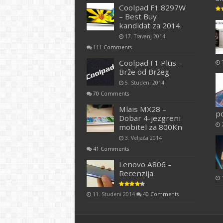
Coolpad F1 8297W
– Best Buy
kandidat za 2014.
17. Travanj 2014
111 Comments
Coolpad F1 Plus –
Brže od Bržeg
5. Studeni 2014
70 Comments
Mlais MX28 –
p
Dobar 4-jezgreni
mobitel za 800Kn
3. Veljača 2014
41 Comments
Lenovo A806 –
Recenzija
11. Studeni 2014
40 Comments