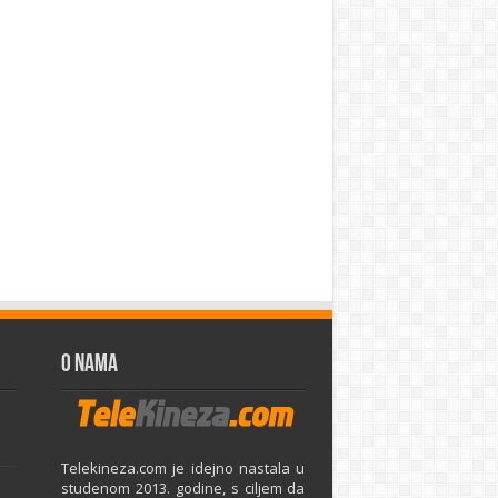
O Nama
Telekineza.com je idejno nastala u
studenom 2013. godine, s ciljem da