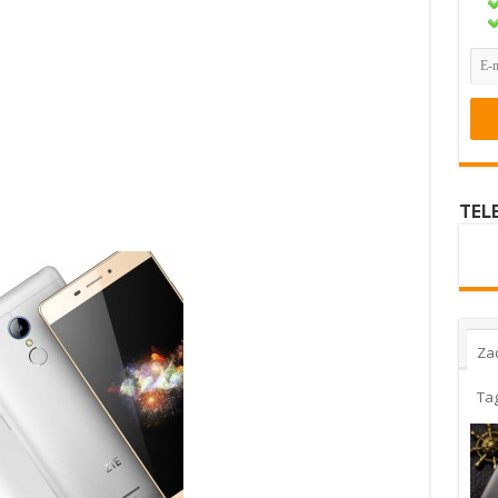
TEL
Za
Ta