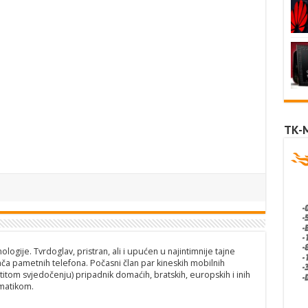
TK-
logije. Tvrdoglav, pristran, ali i upućen u najintimnije tajne
ča pametnih telefona. Počasni član par kineskih mobilnih
titom svjedočenju) pripadnik domaćih, bratskih, europskih i inih
matikom.