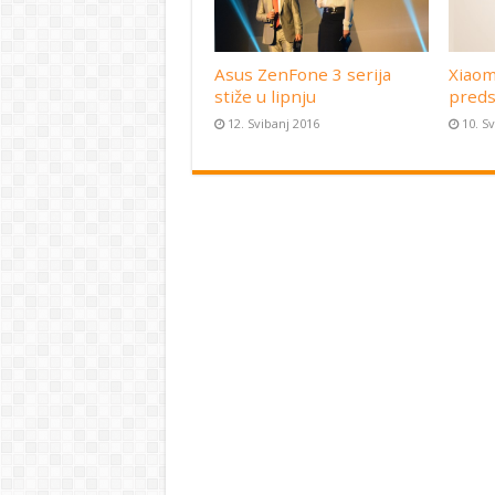
Asus ZenFone 3 serija
Xiaom
stiže u lipnju
preds
12. Svibanj 2016
10. S