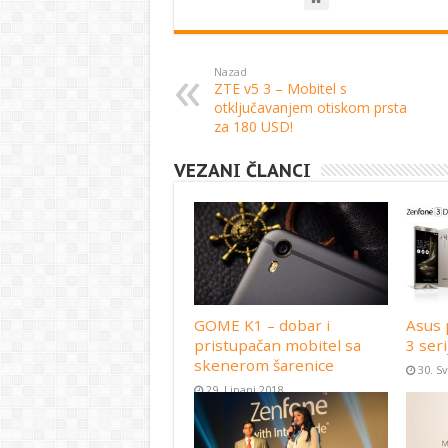
Nazad
ZTE v5 3 – Mobitel s
otključavanjem otiskom prsta
za 180 USD!
VEZANI ČLANCI
GOME K1 – dobar i
Asus 
pristupačan mobitel sa
3 seri
skenerom šarenice
30. S
29. Lipanj 2018