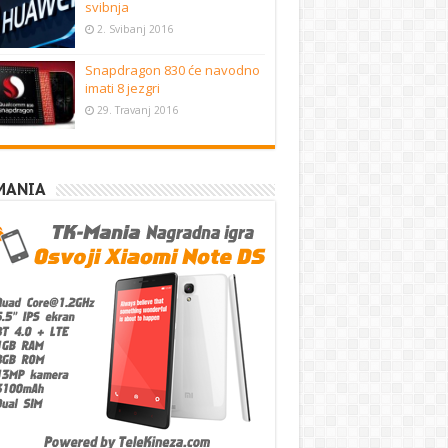
svibnja
2. Svibanj 2016
Snapdragon 830 će navodno
imati 8 jezgri
29. Travanj 2016
MANIA