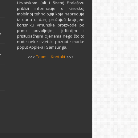
Hrvatskom (ali i širem) čitalaštvu
približi informacije o kineskoj
mobilnoj tehnologiji koja napreduje
iz dana u dan, pružajući krajnjem
e
korisniku vrhunske proizvode po
puno povoljnijim, jeftinijim i
e
pristupačnijim cijenama nego što to
nude neke svjetski poznate marke
poput Apple-a i Samsunga.
5
>>>
Team
--
Kontakt
<<<