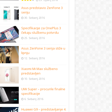
29. Lipanj 2018
Asus predstavio ZenFone 3
seriju
30. Svibanj 2016
Specifikacije za OnePlus 3
čekaju službenu potvrdu
25. Svibanj 2016
Asus ZenFone 3 serija stiže u
lipnju
12. Svibanj 2016
Xiaomi Mi Max službeno
predstavljen
10. Svibanj 2016
UMi Super – procurile finalne
specifikacije
6. Svibanj 2016
Huawei G9 – predstavljanje 4.