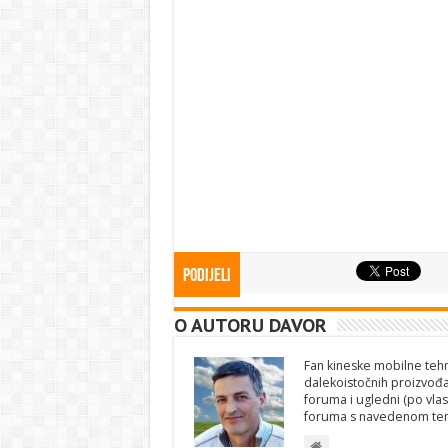
Podijeli
O AUTORU DAVOR
Fan kineske mobilne tehno
dalekoistočnih proizvođa
foruma i ugledni (po vlas
foruma s navedenom te