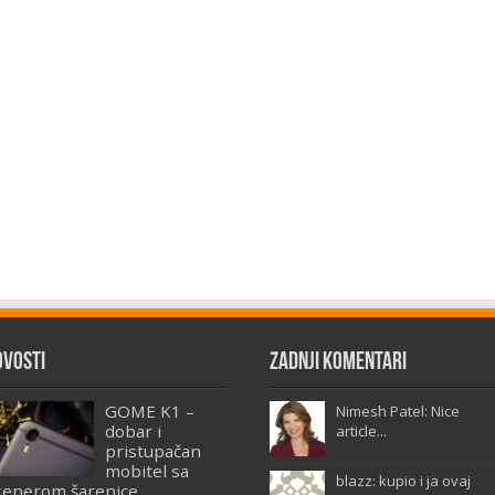
ovosti
Zadnji komentari
GOME K1 –
Nimesh Patel: Nice
dobar i
article...
pristupačan
mobitel sa
blazz: kupio i ja ovaj
kenerom šarenice