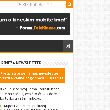
EKINEZA NEWSLETTER
Pretplatite se na naš newsletter
oristite velike pogodnosti i uštedite!
liko upišete svoju email adresu ispod i
knete na pošalji, evo što će vas dočekati
ko toliko u vašem inboxu:
Kuponi za uštedu pri kupnji
Obavijesti o popustima i akcijama