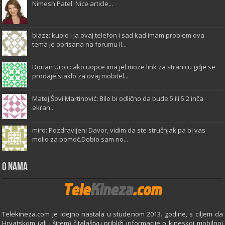
Nimesh Patel: Nice article...
blazz: kupio i ja ovaj telefon i sad kad imam problem ova
tema je obrisana na forumu il...
Dorian Uroic: ako uopce ima jel moze link za stranicu gdje se
prodaje staklo za ovaj mobitel...
Matej Šovi Martinović: Bilo bi odlično da bude 5 ili 5.2 inča
ekran...
miro: Pozdravljeni Davor, vidim da ste stručnjak pa bi vas
molio za pomoć.Dobio sam no...
O Nama
Telekineza.com je idejno nastala u studenom 2013. godine, s ciljem da
Hrvatskom (ali i širem) čitalaštvu približi informacije o kineskoj mobilnoj