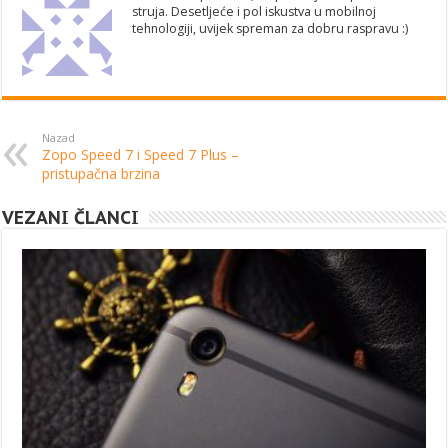
struja. Desetljeće i pol iskustva u mobilnoj
tehnologiji, uvijek spreman za dobru raspravu :)
Nazad
Zopo Speed 7 i Speed 7 Plus –
pristupačna brzina
VEZANI ČLANCI