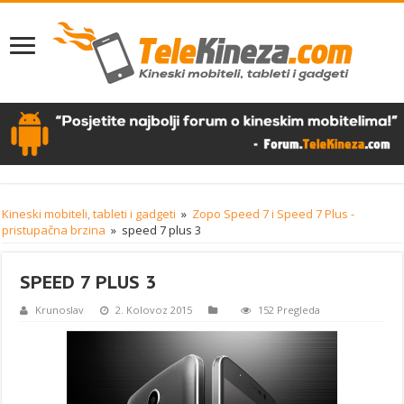
Kineski mobiteli, tableti i gadgeti
»
Zopo Speed 7 i Speed 7 Plus -
pristupačna brzina
»
speed 7 plus 3
SPEED 7 PLUS 3
Krunoslav
2. Kolovoz 2015
152 Pregleda