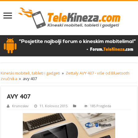
Kineski mobiteli, tableti i gadgeti
»
Zettaly AVY 407 - više od Bluetooth
zvučnika
»
avy 407
AVY 407
Krunoslav
11. Kolovoz 2015
185 Pregleda