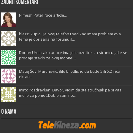
Zadnji komentari
Nimesh Patel: Nice article...
blazz: kupio i ja ovaj telefon i sad kad imam problem ova
tema je obrisana na forumu il...
Dorian Uroic: ako uopce ima jel moze link za stranicu gdje se
prodaje staklo za ovaj mobitel...
Matej Šovi Martinović: Bilo bi odlično da bude 5 ili 5.2 inča
ekran...
miro: Pozdravljeni Davor, vidim da ste stručnjak pa bi vas
molio za pomoć.Dobio sam no...
O Nama