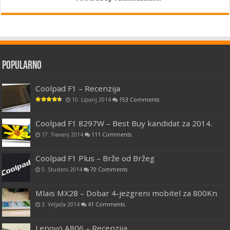
Popularno
Coolpad F1 – Recenzija
10. Lipanj 2014
153 Comments
Coolpad F1 8297W – Best Buy kandidat za 2014.
17. Travanj 2014
111 Comments
Coolpad F1 Plus – Brže od Bržeg
5. Studeni 2014
70 Comments
Mlais MX28 – Dobar 4-jezgreni mobitel za 800Kn
3. Veljača 2014
41 Comments
Lenovo A806 – Recenzija