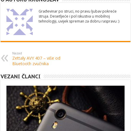
Građevinar po struci, no pravu ljubav pokreće
struja. Desetljeće i pol iskustva u mobilnoj
tehnologiji, uvijek spreman za dobru raspravu :)
Nazad
Zettaly AVY 407 – više od
Bluetooth zvučnika
VEZANI ČLANCI