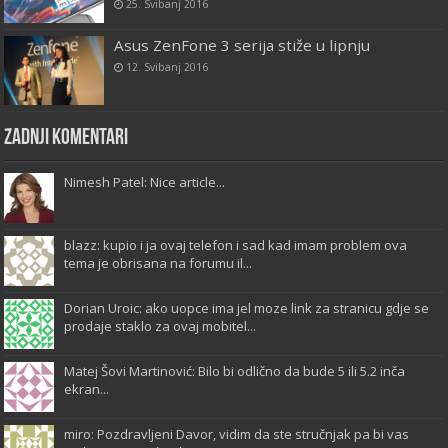
25. Svibanj 2016
Asus ZenFone 3 serija stiže u lipnju
12. Svibanj 2016
Zadnji komentari
Nimesh Patel: Nice article...
blazz: kupio i ja ovaj telefon i sad kad imam problem ova
tema je obrisana na forumu il...
Dorian Uroic: ako uopce ima jel moze link za stranicu gdje se
prodaje staklo za ovaj mobitel...
Matej Šovi Martinović: Bilo bi odlično da bude 5 ili 5.2 inča
ekran...
miro: Pozdravljeni Davor, vidim da ste stručnjak pa bi vas