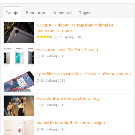
Zadnje
Popularno
Komentari
Tagovi
GOME K1 – dobar i pristupačan mobitel sa
skenerom šarenice
29. Lipanj 2018
Asus predstavio ZenFone 3 seriju
30. Svibanj 2016
Specifikacije za OnePlus 3 čekaju službenu potvrdu
25. Svibanj 2016
Asus ZenFone 3 serija stiže u lipnju
12. Svibanj 2016
Xiaomi Mi Max službeno predstavljen
10. Svibanj 2016