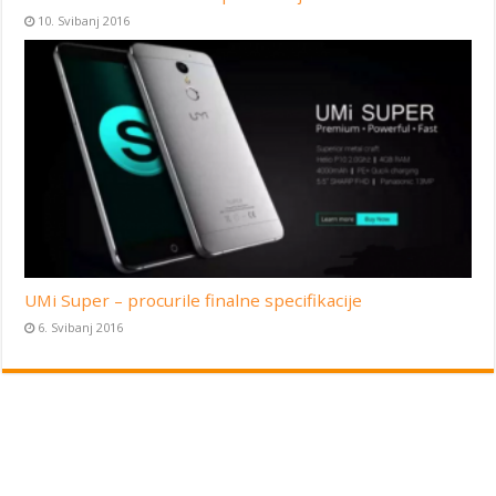
10. Svibanj 2016
UMi Super – procurile finalne specifikacije
6. Svibanj 2016