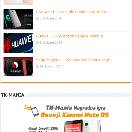
UMi Super – procurile finalne specifikacije
6. Svibanj 2016
Huawei G9 – predstavljanje 4. svibnja
2. Svibanj 2016
Snapdragon 830 će navodno imati 8 jezgri
29. Travanj 2016
TK-MANIA