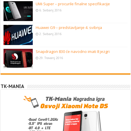
UMi Super – procurile finalne specifikacije
6. Svibanj 2016
Huawei G9 – predstavljanje 4. svibnja
2. Svibanj 2016
Snapdragon 830 će navodno imati 8 jezgri
29. Travanj 2016
TK-MANIA