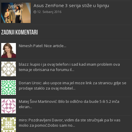
Asus ZenFone 3 serija stiže u lipnju
12. Svibanj 2016
Zadnji komentari
Nimesh Patel: Nice article...
blazz: kupio i ja ovaj telefon i sad kad imam problem ova
tema je obrisana na forumu il...
Dorian Uroic: ako uopce ima jel moze link za stranicu gdje se
prodaje staklo za ovaj mobitel...
Matej Šovi Martinović: Bilo bi odlično da bude 5 ili 5.2 inča
ekran...
miro: Pozdravljeni Davor, vidim da ste stručnjak pa bi vas
molio za pomoć.Dobio sam no...