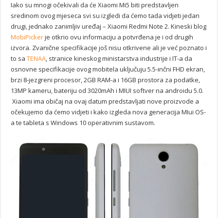
Iako su mnogi očekivali da će Xiaomi Mi5 biti predstavljen
sredinom ovog mjeseca svi su izgledi da ćemo tada vidjeti jedan
drugi, jednako zanimljiv uređaj – Xiaomi Redmi Note 2. Kineski blog
MobiPicker
je otkrio ovu informaciju a potvrđena je i od drugih
izvora. Zvanične specifikacije još nisu otkrivene ali je već poznato i
to sa
TENAA
, stranice kineskog ministarstva industrije i IT-a da
osnovne specifikacije ovog mobitela uključuju 5.5-inčni FHD ekran,
brzi 8-jezgreni procesor, 2GB RAM-a i 16GB prostora za podatke,
13MP kameru, bateriju od 3020mAh i MIUI softver na androidu 5.0.
Xiaomi ima običaj na ovaj datum predstavljati nove proizvode a
očekujemo da ćemo vidjeti i kako izgleda nova generacija MIui OS-
a te tableta s Windows 10 operativnim sustavom.