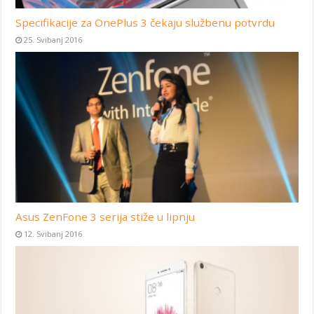
Specifikacije za OnePlus 3 čekaju službenu potvrdu
25. Svibanj 2016
Asus ZenFone 3 serija stiže u lipnju
12. Svibanj 2016