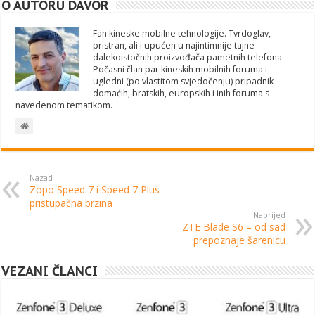
O AUTORU DAVOR
Fan kineske mobilne tehnologije. Tvrdoglav,
pristran, ali i upućen u najintimnije tajne
dalekoistočnih proizvođača pametnih telefona.
Počasni član par kineskih mobilnih foruma i
ugledni (po vlastitom svjedočenju) pripadnik
domaćih, bratskih, europskih i inih foruma s
navedenom tematikom.
Nazad
Zopo Speed 7 i Speed 7 Plus –
pristupačna brzina
Naprijed
ZTE Blade S6 – od sad
prepoznaje šarenicu
VEZANI ČLANCI