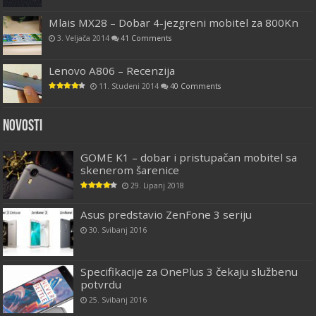
Mlais MX28 – Dobar 4-jezgreni mobitel za 800Kn
3. Veljača 2014
41 Comments
Lenovo A806 – Recenzija
11. Studeni 2014
40 Comments
Novosti
GOME K1 – dobar i pristupačan mobitel sa
skenerom šarenice
29. Lipanj 2018
Asus predstavio ZenFone 3 seriju
30. Svibanj 2016
Specifikacije za OnePlus 3 čekaju službenu
potvrdu
25. Svibanj 2016