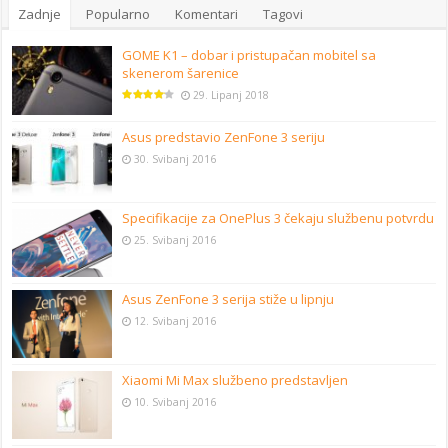
Zadnje
Popularno
Komentari
Tagovi
GOME K1 – dobar i pristupačan mobitel sa
skenerom šarenice
29. Lipanj 2018
Asus predstavio ZenFone 3 seriju
30. Svibanj 2016
Specifikacije za OnePlus 3 čekaju službenu potvrdu
25. Svibanj 2016
Asus ZenFone 3 serija stiže u lipnju
12. Svibanj 2016
Xiaomi Mi Max službeno predstavljen
10. Svibanj 2016