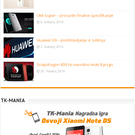
UMi Super – procurile finalne specifikacije
6. Svibanj 2016
Huawei G9 – predstavljanje 4. svibnja
2. Svibanj 2016
Snapdragon 830 će navodno imati 8 jezgri
29. Travanj 2016
TK-MANIA