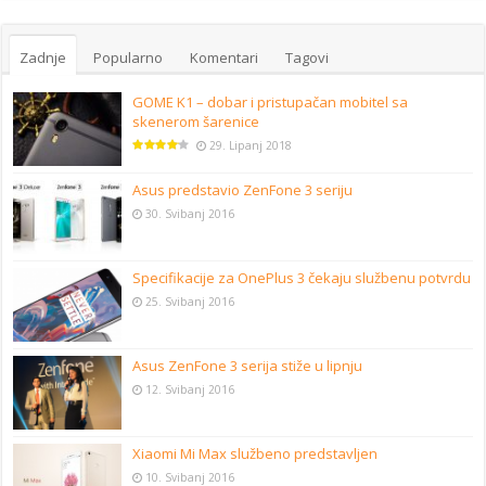
Zadnje
Popularno
Komentari
Tagovi
GOME K1 – dobar i pristupačan mobitel sa
skenerom šarenice
29. Lipanj 2018
Asus predstavio ZenFone 3 seriju
30. Svibanj 2016
Specifikacije za OnePlus 3 čekaju službenu potvrdu
25. Svibanj 2016
Asus ZenFone 3 serija stiže u lipnju
12. Svibanj 2016
Xiaomi Mi Max službeno predstavljen
10. Svibanj 2016