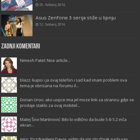
25. Svibanj 2016
Asus ZenFone 3 serija stiže u lipnju
12. Svibanj 2016
Zadnji komentari
Nimesh Patel: Nice article...
blazz: kupio i ja ovaj telefon i sad kad imam problem ova
tema je obrisana na forumu il...
Dorian Uroic: ako uopce ima jel moze link za stranicu gdje se
prodaje staklo za ovaj mobitel...
Matej Šovi Martinović: Bilo bi odlično da bude 5 ili 5.2 inča
ekran...
miro: Pozdravljeni Davor, vidim da ste stručnjak pa bi vas