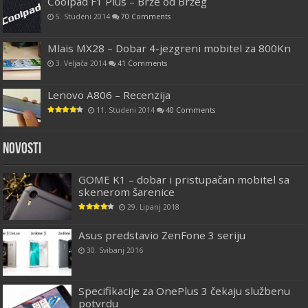
Coolpad F1 Plus – Brže od Bržeg
5. Studeni 2014
70 Comments
Mlais MX28 – Dobar 4-jezgreni mobitel za 800Kn
3. Veljača 2014
41 Comments
Lenovo A806 – Recenzija
11. Studeni 2014
40 Comments
Novosti
GOME K1 – dobar i pristupačan mobitel sa
skenerom šarenice
29. Lipanj 2018
Asus predstavio ZenFone 3 seriju
30. Svibanj 2016
Specifikacije za OnePlus 3 čekaju službenu
potvrdu