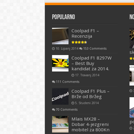
Popularno
N
Coolpad F1 –
Recenzija
10. Lipanj 2014
153 Comments
s
Coolpad F1 8297W
– Best Buy
kandidat za 2014.
17. Travanj 2014
111 Comments
Coolpad F1 Plus –
Brže od Bržeg
5. Studeni 2014
70 Comments
Mlais MX28 –
p
Dobar 4-jezgreni
mobitel za 800Kn