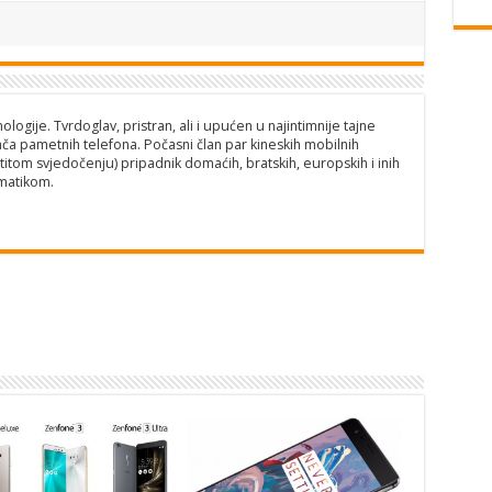
logije. Tvrdoglav, pristran, ali i upućen u najintimnije tajne
ča pametnih telefona. Počasni član par kineskih mobilnih
titom svjedočenju) pripadnik domaćih, bratskih, europskih i inih
matikom.