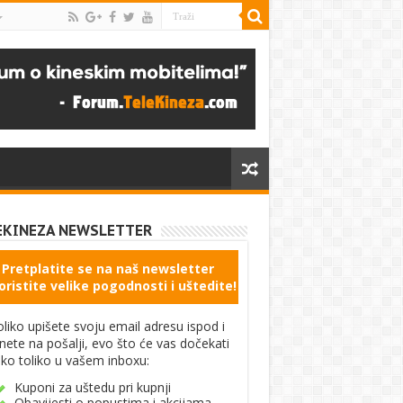
EKINEZA NEWSLETTER
Pretplatite se na naš newsletter
oristite velike pogodnosti i uštedite!
liko upišete svoju email adresu ispod i
knete na pošalji, evo što će vas dočekati
ko toliko u vašem inboxu:
Kuponi za uštedu pri kupnji
Obavijesti o popustima i akcijama