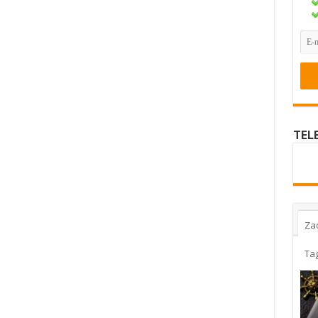
TEL
Za
Ta