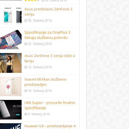
29. Lipanj 2018
Asus predstavio ZenFone 3
seriju
30. Svibanj 2016
Specifikacije za OnePlus 3
čekaju službenu potvrdu
25. Svibanj 2016
Asus ZenFone 3 serija stiže u
lipnju
12. Svibanj 2016
Xiaomi Mi Max službeno
predstavljen
10. Svibanj 2016
UMi Super – procurile finalne
specifikacije
6. Svibanj 2016
Huawei G9 – predstavljanje 4.