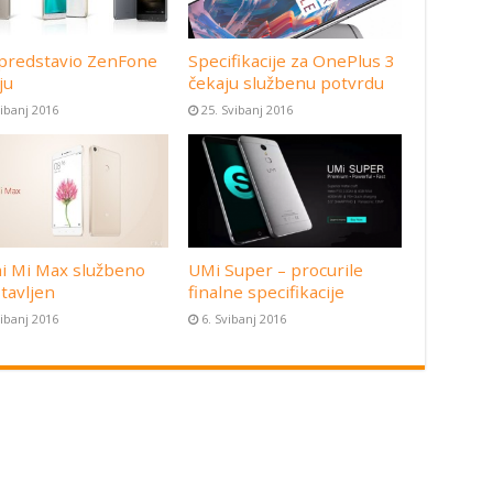
predstavio ZenFone
Specifikacije za OnePlus 3
ju
čekaju službenu potvrdu
vibanj 2016
25. Svibanj 2016
i Mi Max službeno
UMi Super – procurile
tavljen
finalne specifikacije
vibanj 2016
6. Svibanj 2016