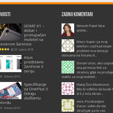
ovosti
Zadnji komentari
GOME K1 –
Nimesh Patel: Nice
dobar i
article...
pristupačan
mobitel sa
blazz: kupio i ja ovaj
kenerom šarenice
telefon i sad kad imam
29. Lipanj 2018
problem ova tema je
obrisana na forumu il...
Asus
predstavio
Dorian Uroic: ako uopc
ZenFone 3
ima jel moze link za
seriju
stranicu gdje se prodaj
staklo za ovaj mobitel...
30. Svibanj 2016
Specifikacije
Matej Šovi Martinović:
za OnePlus 3
Bilo bi odlično da bude 
čekaju
ili 5.2 inča ekran...
službenu
miro: Pozdravljeni
otvrdu
Davor, vidim da ste
25. Svibanj 2016
stručnjak pa bi vas