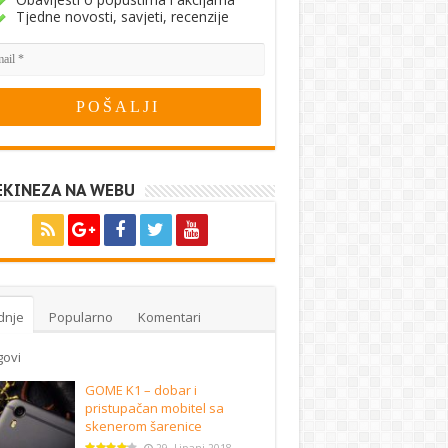
Tjedne novosti, savjeti, recenzije
EKINEZA NA WEBU
dnje
Popularno
Komentari
govi
GOME K1 – dobar i
pristupačan mobitel sa
skenerom šarenice