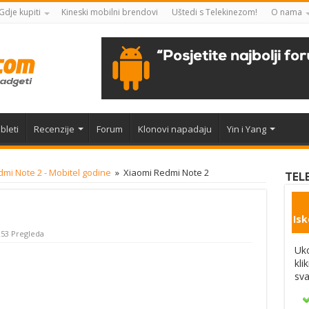
Gdje kupiti
Kineski mobilni brendovi
Uštedi s Telekinezom!
O nama
bleti
Recenzije
Forum
Klonovi napadaju
Yin i Yang
mi Note 2 - Mobitel godine
»
Xiaomi Redmi Note 2
TEL
Isk
253 Pregleda
Uko
kli
sva