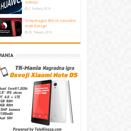
svibnja
2. Svibanj 2016
Snapdragon 830 će navodno
imati 8 jezgri
29. Travanj 2016
MANIA