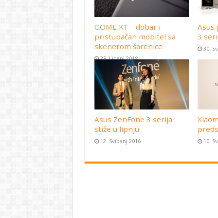
GOME K1 – dobar i
Asus 
pristupačan mobitel sa
3 seri
skenerom šarenice
30. S
29. Lipanj 2018
Asus ZenFone 3 serija
Xiaom
stiže u lipnju
preds
12. Svibanj 2016
10. S