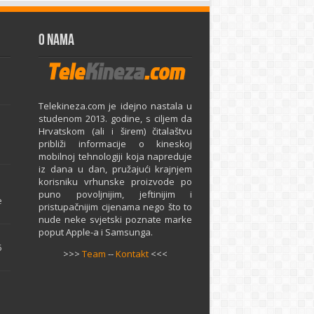
O Nama
Telekineza.com je idejno nastala u
studenom 2013. godine, s ciljem da
Hrvatskom (ali i širem) čitalaštvu
približi informacije o kineskoj
mobilnoj tehnologiji koja napreduje
iz dana u dan, pružajući krajnjem
e
korisniku vrhunske proizvode po
puno povoljnijim, jeftinijim i
e
pristupačnijim cijenama nego što to
nude neke svjetski poznate marke
poput Apple-a i Samsunga.
5
>>>
Team
--
Kontakt
<<<