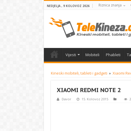
Riznica znanja
NEDJELJA , 9 KOLOVOZ 2026
Vijesti
Mobiteli
Phableti
Ta
Kineski mobiteli, tableti i gadgeti
»
Xiaomi Red
XIAOMI REDMI NOTE 2
Davor
15. Kolovoz 2015