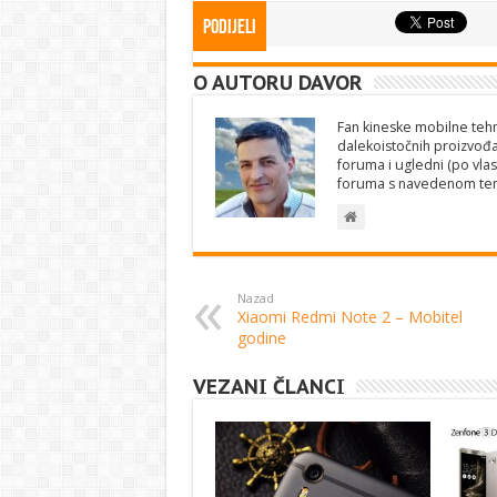
Podijeli
O AUTORU DAVOR
Fan kineske mobilne tehno
dalekoistočnih proizvođa
foruma i ugledni (po vlas
foruma s navedenom te
Nazad
Xiaomi Redmi Note 2 – Mobitel
godine
VEZANI ČLANCI