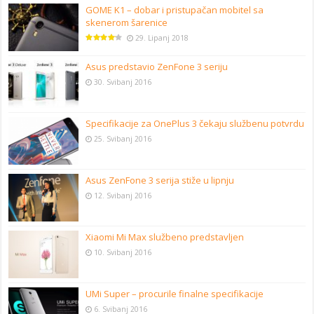
GOME K1 – dobar i pristupačan mobitel sa
skenerom šarenice
29. Lipanj 2018
Asus predstavio ZenFone 3 seriju
30. Svibanj 2016
Specifikacije za OnePlus 3 čekaju službenu potvrdu
25. Svibanj 2016
Asus ZenFone 3 serija stiže u lipnju
12. Svibanj 2016
Xiaomi Mi Max službeno predstavljen
10. Svibanj 2016
UMi Super – procurile finalne specifikacije
6. Svibanj 2016