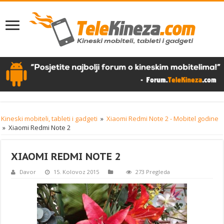
Kineski mobiteli, tableti i gadgeti
»
Xiaomi Redmi Note 2 - Mobitel godine
»
Xiaomi Redmi Note 2
XIAOMI REDMI NOTE 2
Davor
15. Kolovoz 2015
273 Pregleda