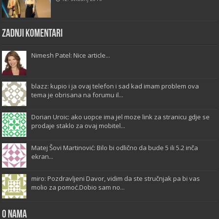
Zadnji komentari
Nimesh Patel: Nice article...
blazz: kupio i ja ovaj telefon i sad kad imam problem ova
tema je obrisana na forumu il...
Dorian Uroic: ako uopce ima jel moze link za stranicu gdje se
prodaje staklo za ovaj mobitel...
Matej Šovi Martinović: Bilo bi odlično da bude 5 ili 5.2 inča
ekran...
miro: Pozdravljeni Davor, vidim da ste stručnjak pa bi vas
molio za pomoć.Dobio sam no...
O Nama