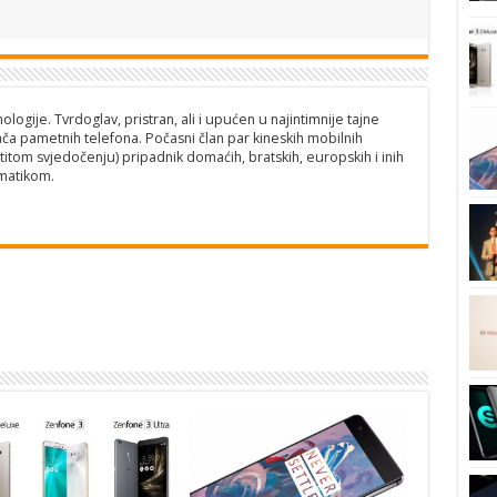
logije. Tvrdoglav, pristran, ali i upućen u najintimnije tajne
ča pametnih telefona. Počasni član par kineskih mobilnih
titom svjedočenju) pripadnik domaćih, bratskih, europskih i inih
matikom.