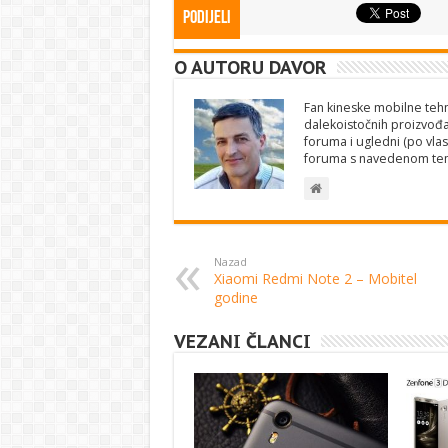
Podijeli
O AUTORU DAVOR
Fan kineske mobilne tehno
dalekoistočnih proizvođa
foruma i ugledni (po vlas
foruma s navedenom te
Nazad
Xiaomi Redmi Note 2 – Mobitel
godine
VEZANI ČLANCI