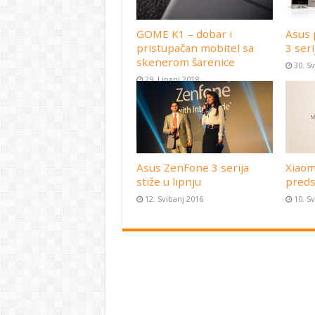
GOME K1 – dobar i
Asus 
pristupačan mobitel sa
3 seri
skenerom šarenice
30. S
29. Lipanj 2018
Asus ZenFone 3 serija
Xiaom
stiže u lipnju
preds
12. Svibanj 2016
10. S