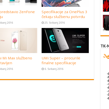
predstavio ZenFone
Specifikacije za OnePlus 3
ju
čekaju službenu potvrdu
vibanj 2016
25. Svibanj 2016
TK-
i Mi Max službeno
UMi Super – procurile
tavljen
finalne specifikacije
vibanj 2016
6. Svibanj 2016