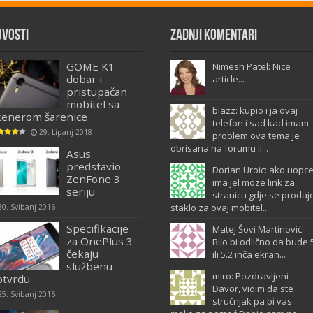
ovosti
Zadnji komentari
GOME K1 –
Nimesh Patel: Nice
dobar i
article...
pristupačan
mobitel sa
blazz: kupio i ja ovaj
kenerom šarenice
telefon i sad kad imam
29. Lipanj 2018
problem ova tema je
obrisana na forumu il...
Asus
predstavio
Dorian Uroic: ako uopc
ZenFone 3
ima jel moze link za
seriju
stranicu gdje se prodaj
staklo za ovaj mobitel...
30. Svibanj 2016
Specifikacije
Matej Šovi Martinović:
za OnePlus 3
Bilo bi odlično da bude 
čekaju
ili 5.2 inča ekran...
službenu
miro: Pozdravljeni
otvrdu
Davor, vidim da ste
25. Svibanj 2016
stručnjak pa bi vas