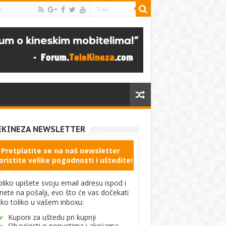
EKINEZA NEWSLETTER
Pretplatite se na naš newsletter
oristite velike pogodnosti i uštedite!
liko upišete svoju email adresu ispod i
knete na pošalji, evo što će vas dočekati
ko toliko u vašem inboxu:
Kuponi za uštedu pri kupnji
Obavijesti o popustima i akcijama