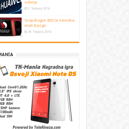
svibnja
2. Svibanj 2016
Snapdragon 830 će navodno
imati 8 jezgri
29. Travanj 2016
MANIA