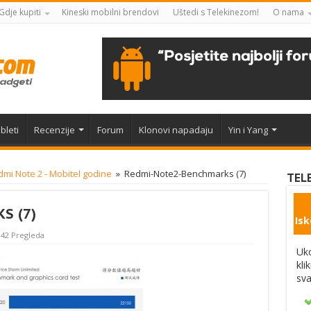
Gdje kupiti
Kineski mobilni brendovi
Uštedi s Telekinezom!
O nama
bleti
Recenzije
Forum
Klonovi napadaju
Yin i Yang
mi Note 2 - Mobitel godine
»
Redmi-Note2-Benchmarks (7)
TEL
S (7)
Isk
342 Pregleda
Uko
kli
sva