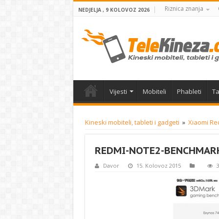
Riznica znanja
NEDJELJA , 9 KOLOVOZ 2026
Vijesti
Mobiteli
Phableti
Ta
Kineski mobiteli, tableti i gadgeti
»
Xiaomi Red
REDMI-NOTE2-BENCHMARK
Davor
15. Kolovoz 2015