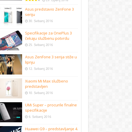
29. Lipanj 2018
Asus predstavio ZenFone 3
seriju
30. Svibanj 2016
Specifikacije za OnePlus 3
čekaju službenu potvrdu
25. Svibanj 2016
Asus ZenFone 3 serija stiže u
lipnju
12. Svibanj 2016
Xiaomi Mi Max službeno
predstavljen
10. Svibanj 2016
UMi Super – procurile finalne
specifikacije
6. Svibanj 2016
Huawei G9 – predstavljanje 4.