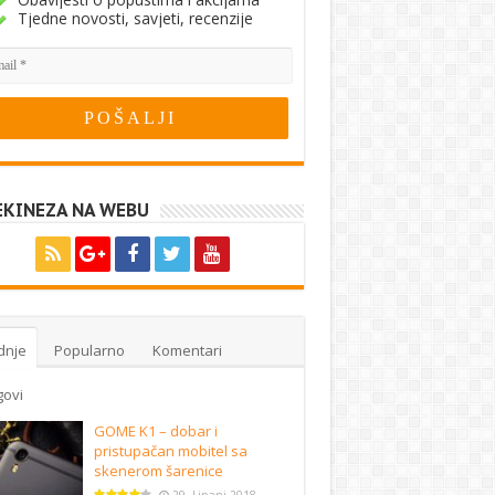
Tjedne novosti, savjeti, recenzije
EKINEZA NA WEBU
dnje
Popularno
Komentari
govi
GOME K1 – dobar i
pristupačan mobitel sa
skenerom šarenice