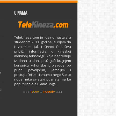
O Nama
Telekineza.com je idejno nastala u
studenom 2013. godine, s ciljem da
Hrvatskom (ali i širem) čitalaštvu
približi informacije o kineskoj
mobilnoj tehnologiji koja napreduje
iz dana u dan, pružajući krajnjem
e
korisniku vrhunske proizvode po
puno povoljnijim, jeftinijim i
e
pristupačnijim cijenama nego što to
nude neke svjetski poznate marke
poput Apple-a i Samsunga.
5
>>>
Team
--
Kontakt
<<<