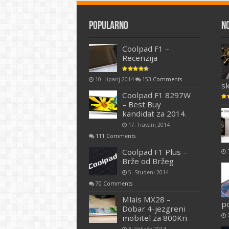
Popularno
N
Coolpad F1 –
Recenzija
10. Lipanj 2014
153 Comments
s
Coolpad F1 8297W
– Best Buy
kandidat za 2014.
17. Travanj 2014
111 Comments
Coolpad F1 Plus –
Brže od Bržeg
5. Studeni 2014
70 Comments
Mlais MX28 –
p
Dobar 4-jezgreni
mobitel za 800Kn