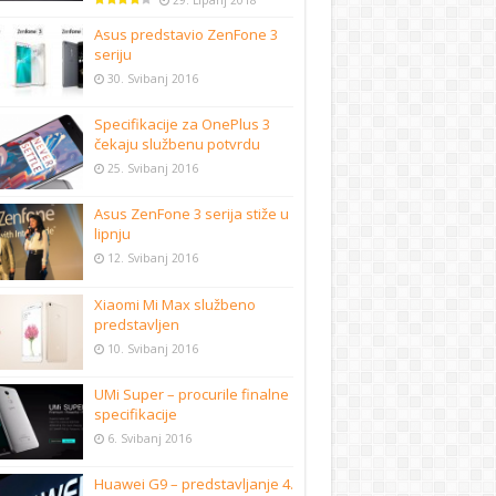
29. Lipanj 2018
Asus predstavio ZenFone 3
seriju
30. Svibanj 2016
Specifikacije za OnePlus 3
čekaju službenu potvrdu
25. Svibanj 2016
Asus ZenFone 3 serija stiže u
lipnju
12. Svibanj 2016
Xiaomi Mi Max službeno
predstavljen
10. Svibanj 2016
UMi Super – procurile finalne
specifikacije
6. Svibanj 2016
Huawei G9 – predstavljanje 4.