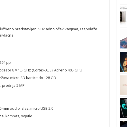
 službeno predstavljen. Sukladno očekivanjima, raspolaže
rivlačna.
 294 ppi
esor 8 × 1,5 GHz (Cortex-A53), Adreno 405 GPU
žava micro SD kartice do 128 GB
a; prednja 5 MP
,5-mm audio izlaz, micro USB 2.0
na, kompas, svjetlo