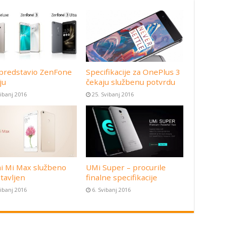
predstavio ZenFone
Specifikacije za OnePlus 3
ju
čekaju službenu potvrdu
vibanj 2016
25. Svibanj 2016
i Mi Max službeno
UMi Super – procurile
tavljen
finalne specifikacije
vibanj 2016
6. Svibanj 2016