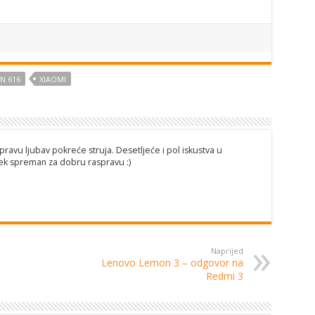
N 616
XIAOMI
pravu ljubav pokreće struja. Desetljeće i pol iskustva u
ijek spreman za dobru raspravu :)
Naprijed
Lenovo Lemon 3 – odgovor na
Redmi 3