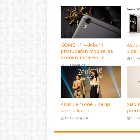
GOME K1 – dobar i
Asus 
pristupačan mobitel sa
3 seri
skenerom šarenice
30. S
29. Lipanj 2018
Asus ZenFone 3 serija
Xiaom
stiže u lipnju
preds
12. Svibanj 2016
10. S