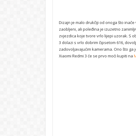
Dizajn je malo drukčiji od onoga što inače
zaobljeni, ali poleđina je izuzetno zaniml
zvjezdica koje tvore vrlo lijepi uzorak. S
3 dolazi s vrlo dobrim čipsetom 616, dovo
zadovoljavajućim kamerama. Ono što ga još
Xiaomi Redmi 3 će se prvo moći kupiti na
M