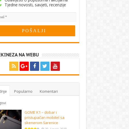
Tjedne novosti, savjeti, recenzije
EKINEZA NA WEBU
dnje
Popularno
Komentari
govi
GOME K1 – dobar i
pristupačan mobitel sa
skenerom šarenice