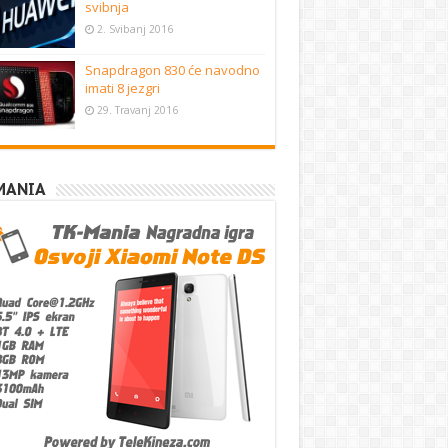
svibnja
2. Svibanj 2016
Snapdragon 830 će navodno
imati 8 jezgri
29. Travanj 2016
MANIA