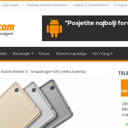
Gdje kupiti
Kineski mobilni brendovi
Uštedi s Telekinezom!
O nama
leti
Recenzije
Forum
Klonovi napadaju
Yin i Yang
Xiaomi Redmi 3 – Snapdragon 616, velika baterija
TEL
Isk
Uko
kli
sva