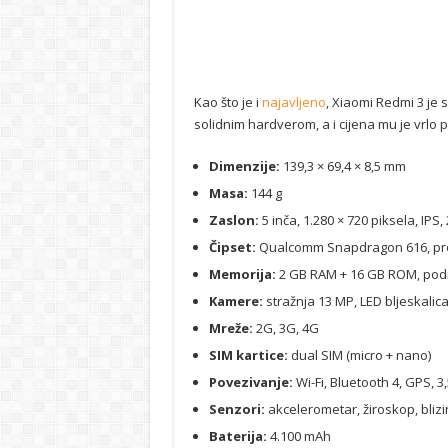
Kao što je i
najavljeno
, Xiaomi Redmi 3 je
solidnim hardverom, a i cijena mu je vrlo p
Dimenzije:
139,3 × 69,4 × 8,5 mm
Masa:
144 g
Zaslon:
5 inča, 1.280 × 720 piksela, IPS,
Čipset:
Qualcomm Snapdragon 616, proc
Memorija:
2 GB RAM + 16 GB ROM, podr
Kamere:
stražnja 13 MP, LED bljeskalic
Mreže:
2G, 3G, 4G
SIM kartice:
dual SIM (micro + nano)
Povezivanje:
Wi-Fi, Bluetooth 4, GPS, 3
Senzori:
akcelerometar, žiroskop, blizi
Baterija:
4.100 mAh