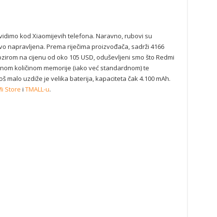
 vidimo kod Xiaomijevih telefona. Naravno, rubovi su
jivo napravljena. Prema riječima proizvođača, sadrži 4166
 obzirom na cijenu od oko 105 USD, oduševljeni smo što Redmi
ljnom količinom memorije (iako već standardnom) te
 malo uzdiže je velika baterija, kapaciteta čak 4.100 mAh.
i Store
i
TMALL-u
.