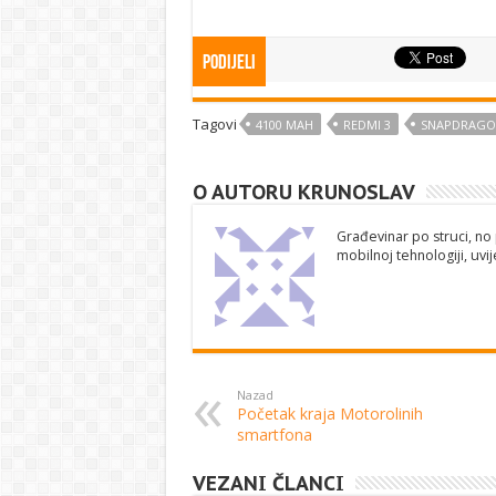
Podijeli
Tagovi
4100 MAH
REDMI 3
SNAPDRAGO
O AUTORU KRUNOSLAV
Građevinar po struci, no 
mobilnoj tehnologiji, uv
Nazad
Početak kraja Motorolinih
smartfona
VEZANI ČLANCI