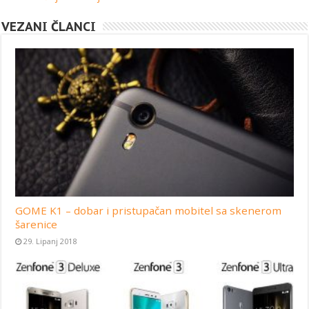
VEZANI ČLANCI
GOME K1 – dobar i pristupačan mobitel sa skenerom
šarenice
29. Lipanj 2018