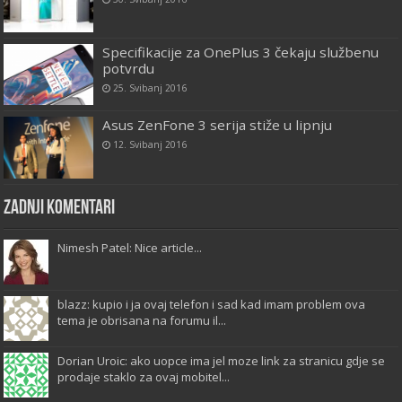
Specifikacije za OnePlus 3 čekaju službenu
potvrdu
25. Svibanj 2016
Asus ZenFone 3 serija stiže u lipnju
12. Svibanj 2016
Zadnji komentari
Nimesh Patel: Nice article...
blazz: kupio i ja ovaj telefon i sad kad imam problem ova
tema je obrisana na forumu il...
Dorian Uroic: ako uopce ima jel moze link za stranicu gdje se
prodaje staklo za ovaj mobitel...