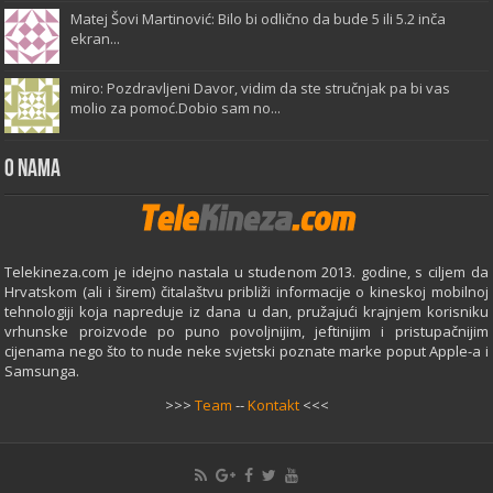
Matej Šovi Martinović: Bilo bi odlično da bude 5 ili 5.2 inča
ekran...
miro: Pozdravljeni Davor, vidim da ste stručnjak pa bi vas
molio za pomoć.Dobio sam no...
O Nama
Telekineza.com je idejno nastala u studenom 2013. godine, s ciljem da
Hrvatskom (ali i širem) čitalaštvu približi informacije o kineskoj mobilnoj
tehnologiji koja napreduje iz dana u dan, pružajući krajnjem korisniku
vrhunske proizvode po puno povoljnijim, jeftinijim i pristupačnijim
cijenama nego što to nude neke svjetski poznate marke poput Apple-a i
Samsunga.
>>>
Team
--
Kontakt
<<<