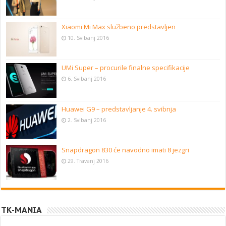
Xiaomi Mi Max službeno predstavljen
10. Svibanj 2016
UMi Super – procurile finalne specifikacije
6. Svibanj 2016
Huawei G9 – predstavljanje 4. svibnja
2. Svibanj 2016
Snapdragon 830 će navodno imati 8 jezgri
29. Travanj 2016
TK-MANIA