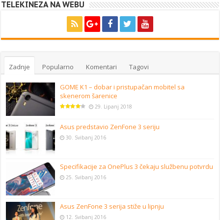
TELEKINEZA NA WEBU
Zadnje
Popularno
Komentari
Tagovi
GOME K1 – dobar i pristupačan mobitel sa
skenerom šarenice
29. Lipanj 2018
Asus predstavio ZenFone 3 seriju
30. Svibanj 2016
Specifikacije za OnePlus 3 čekaju službenu potvrdu
25. Svibanj 2016
Asus ZenFone 3 serija stiže u lipnju
12. Svibanj 2016