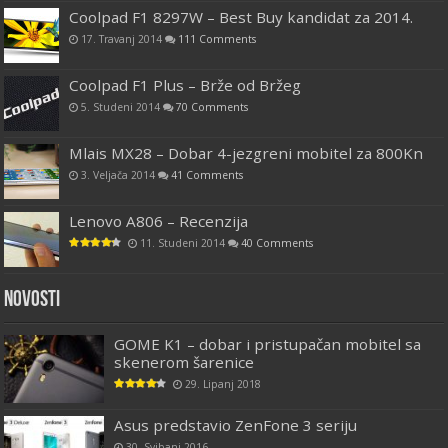
Coolpad F1 8297W – Best Buy kandidat za 2014.
17. Travanj 2014
111 Comments
Coolpad F1 Plus – Brže od Bržeg
5. Studeni 2014
70 Comments
Mlais MX28 – Dobar 4-jezgreni mobitel za 800Kn
3. Veljača 2014
41 Comments
Lenovo A806 – Recenzija
11. Studeni 2014
40 Comments
Novosti
GOME K1 – dobar i pristupačan mobitel sa
skenerom šarenice
29. Lipanj 2018
Asus predstavio ZenFone 3 seriju
30. Svibanj 2016