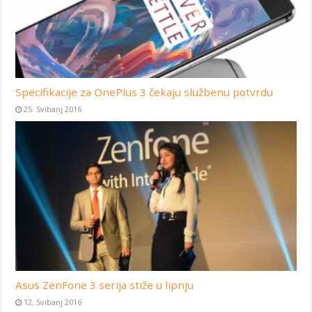
Specifikacije za OnePlus 3 čekaju službenu potvrdu
25. Svibanj 2016
Asus ZenFone 3 serija stiže u lipnju
12. Svibanj 2016