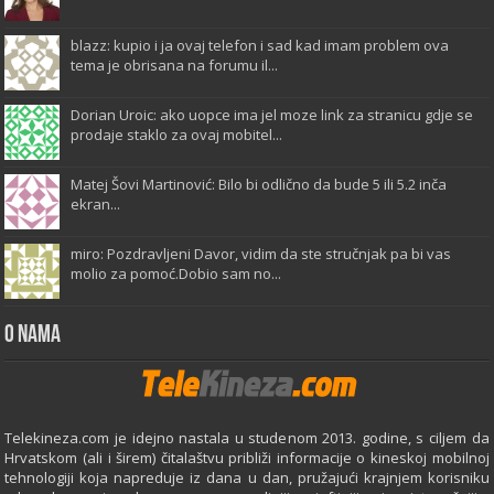
blazz: kupio i ja ovaj telefon i sad kad imam problem ova
tema je obrisana na forumu il...
Dorian Uroic: ako uopce ima jel moze link za stranicu gdje se
prodaje staklo za ovaj mobitel...
Matej Šovi Martinović: Bilo bi odlično da bude 5 ili 5.2 inča
ekran...
miro: Pozdravljeni Davor, vidim da ste stručnjak pa bi vas
molio za pomoć.Dobio sam no...
O Nama
Telekineza.com je idejno nastala u studenom 2013. godine, s ciljem da
Hrvatskom (ali i širem) čitalaštvu približi informacije o kineskoj mobilnoj
tehnologiji koja napreduje iz dana u dan, pružajući krajnjem korisniku