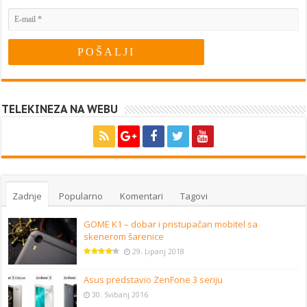
TELEKINEZA NA WEBU
Zadnje
Popularno
Komentari
Tagovi
GOME K1 – dobar i pristupačan mobitel sa
skenerom šarenice
29. Lipanj 2018
Asus predstavio ZenFone 3 seriju
30. Svibanj 2016