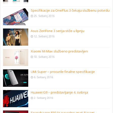
Specifikacije za OnePlus 3 čekaju službenu potvrdu
25. Svibanj 2016
Asus ZenFone 3 serija stiže u lipnju
12. Svibanj 2016
Xiaomi Mi Max službeno predstavljen
10. Svibanj 2016
UMi Super – procurile finalne specifikacije
6. Svibanj 2016
Huawei G9 – predstavljanje 4. svibnja
2. Svibanj 2016
Snapdragon 830 će navodno imati 8 jezgri