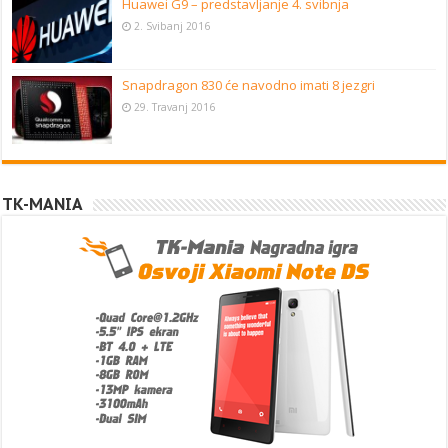
Huawei G9 – predstavljanje 4. svibnja
2. Svibanj 2016
Snapdragon 830 će navodno imati 8 jezgri
29. Travanj 2016
TK-MANIA