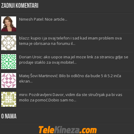
Zadnji komentari
Nimesh Patel: Nice article...
blazz: kupio i ja ovaj telefon i sad kad imam problem ova
tema je obrisana na forumu il...
Dorian Uroic: ako uopce ima jel moze link za stranicu gdje se
prodaje staklo za ovaj mobitel...
Matej Šovi Martinović: Bilo bi odlično da bude 5 ili 5.2 inča
ekran...
miro: Pozdravljeni Davor, vidim da ste stručnjak pa bi vas
molio za pomoć.Dobio sam no...
O Nama